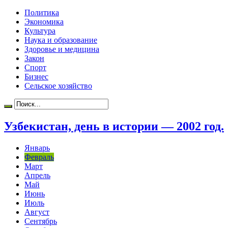
Политика
Экономика
Культура
Наука и образование
Здоровье и медицина
Закон
Спорт
Бизнес
Сельское хозяйство
Узбекистан, день в истории — 2002 год.
Январь
Февраль
Март
Апрель
Май
Июнь
Июль
Август
Сентябрь