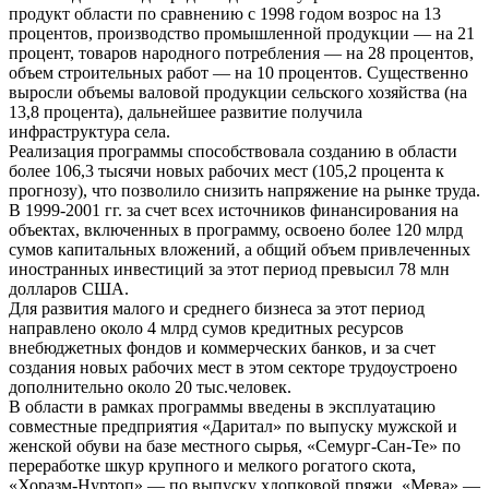
продукт области по сравнению с 1998 годом возрос на 13
процентов, производство промышленной продукции — на 21
процент, товаров народного потребления — на 28 процентов,
объем строительных работ — на 10 процентов. Существенно
выросли объемы валовой продукции сельского хозяйства (на
13,8 процента), дальнейшее развитие получила
инфраструктура села.
Реализация программы способствовала созданию в области
более 106,3 тысячи новых рабочих мест (105,2 процента к
прогнозу), что позволило снизить напряжение на рынке труда.
В 1999-2001 гг. за счет всех источников финансирования на
объектах, включенных в программу, освоено более 120 млрд
сумов капитальных вложений, а общий объем привлеченных
иностранных инвестиций за этот период превысил 78 млн
долларов США.
Для развития малого и среднего бизнеса за этот период
направлено около 4 млрд сумов кредитных ресурсов
внебюджетных фондов и коммерческих банков, и за счет
создания новых рабочих мест в этом секторе трудоустроено
дополнительно около 20 тыс.человек.
В области в рамках программы введены в эксплуатацию
совместные предприятия «Даритал» по выпуску мужской и
женской обуви на базе местного сырья, «Семург-Сан-Те» по
переработке шкур крупного и мелкого рогатого скота,
«Хоразм-Нуртоп» — по выпуску хлопковой пряжи, «Мева» —