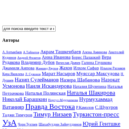
Авторы
Акрам Ташкенбаев
Анатолий
А.Артыкбаев
Алена Аминова
А.Тайпатов
Анна Иванова
Вера
Кудинов
Борис Палацкий
Андрей Филатов
Рудакова
Владимир Дубов
Галина Глушкова
Вячеслав Драчев
Жахон
Джамиля Аипова
Илхом Сафар
Жамшид Раупов
Ильхом Раззаков
Марат Насыров
Муяссар Максудова
Кира Яковлева
Л. Сувонов
Н.
Назип Сулейманов
Назокат
Назира Шабанова
Душаев
Усмонова
Наиля Искандерова
Наталья
Наталия Шулепина
Наталья Шакирова
Наталья Полянская
Петрачкова
Николай Барашкин
Нурмухаммад
Норгул Абдураимова
Правда Востока
Ватанияр
С.Шукуров
Р.Камолов
Тимур Низаев
Туркистон-пресс
Таджи Тимуров
УзА
Юрий Гентшке
Шахабутдин Зайнутдинов
Чори Тухтаев