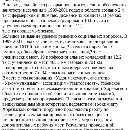
В целях дальнейшего реформирования отрасли и обеспечения
занятости населения в 1999-2001 годах в области создано 2,4
тыс. фермерских и 38,9 тыс. дехканских хозяйств. В рамках
программы в области реконструировано 10,6 тыс.га и
улучшено мелиоративное состояние 11,2
тыс. га орошаемых земель.
Большое внимание уделено решению социальных вопросов. В
1999-2001 годах за счет всех источников финансирования
введено 1611,6 тыс. кв.м жилья, 35 сельских врачебных
пунктов, общеобразовательные школы на 4,3 тыс.
ученических мест, 19 профессиональных колледжей на 12,2
тыс. ученических мест, 463,1 км газовых и 701 км
водопроводных сетей, к которым впервые подключены
соответственно 7 и 34 сельских населенных пункта.
Вместе с тем корпорация «Уздонмахсулот», агентство
«Узкоммунхизмат», ассоциация «Узавтосаноат», Узбекское
агентство почты и телекоммуникаций и хокимият Хорезмской
области не полностью обеспечили выполнение заданий,
предусмотренных программой. В связи с этим на заседании
вышеуказанным министерствам, ведомствам и хокимияту
Хорезмской области поручено продолжить работу по
реализации всех запланированных объектов с целью
полноценного выполнения программы мер и создания
дополнительных рабочих мест. Результаты проведенной