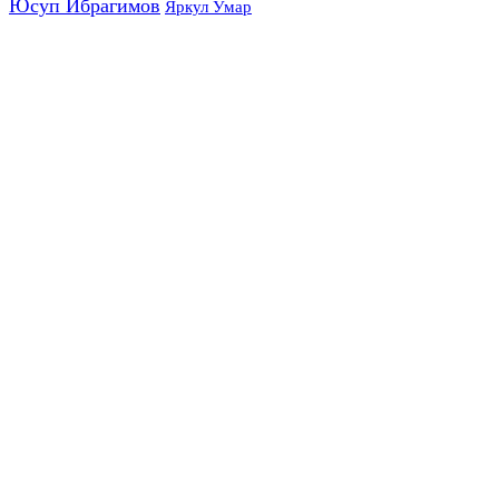
Юсуп Ибрагимов
Яркул Умар