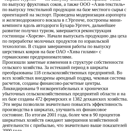
по выпуску фруктовых соков, а также ООО «Азия-текстиль»
по выпуску текстильной продукции на базе местного сырья с
ориентацией на экспорт. Проведена модернизация аэропорта
и железнодорожного вокзала в г.Ургенче, построены мини-
кемпинги вдоль автодороги Бухара-Ургенч, дальнейшее
развитие получил туризм, завершается реконструкция
гостиницы «Хорезм». Начали выпускать продукцию два цеха
по переработке молочных продуктов по израильской
технологии. В стадии завершения работы по выпуску
шерстяных ковров на базе ОАО «Хива гилами» с
германскими предпринимателями.
Произошли заметные изменения в структуре собственности
сельского хозяйства. За истекший период в ширкаты
преобразованы 118 сельскохозяйственных предприятий. Во
всех хозяйствах внедрены арендный подряд, чековая система
расчетов, созданы финансово-расчетные центры.
Ликвидированы 9 низкорентабельных и хронически
убыточных сельскохозяйственных предприятий области и на
их базе созданы 472 фермерских и 1382 дехканских хозяйства.
Эти меры позволили значительно повысить эффективность
производства в ширкатах, улучшить их финансовое
состояние. По итогам 2001 года, более чем в 90 процентов
ширкатных хозяйств ожидают завершения хозяйственной
деятельности с прибылью, что значительно выше показателей
2000 года.