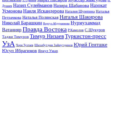
Кира Яковлева
Л. Сувонов
Н.
Назип Сулейманов
Назокат
Назира Шабанова
Душаев
Усмонова
Наиля Искандерова
Наталья
Наталия Шулепина
Наталья Шакирова
Наталья Полянская
Петрачкова
Николай Барашкин
Нурмухаммад
Норгул Абдураимова
Правда Востока
Ватанияр
С.Шукуров
Р.Камолов
Тимур Низаев
Туркистон-пресс
Таджи Тимуров
УзА
Юрий Гентшке
Шахабутдин Зайнутдинов
Чори Тухтаев
Юсуп Ибрагимов
Яркул Умар