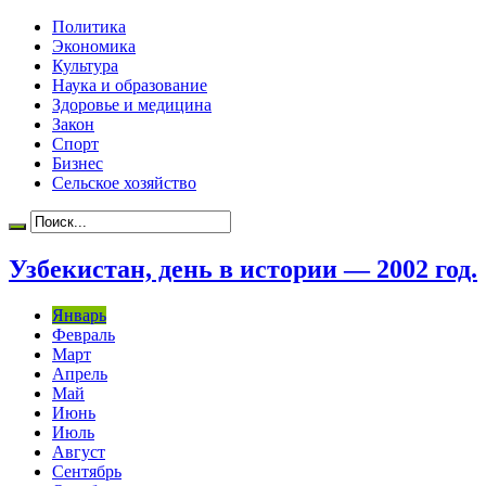
Политика
Экономика
Культура
Наука и образование
Здоровье и медицина
Закон
Спорт
Бизнес
Сельское хозяйство
Узбекистан, день в истории — 2002 год.
Январь
Февраль
Март
Апрель
Май
Июнь
Июль
Август
Сентябрь