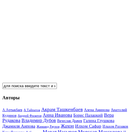
Авторы
Акрам Ташкенбаев
Анатолий
А.Артыкбаев
Алена Аминова
А.Тайпатов
Анна Иванова
Вера
Кудинов
Борис Палацкий
Андрей Филатов
Рудакова
Владимир Дубов
Галина Глушкова
Вячеслав Драчев
Жахон
Джамиля Аипова
Илхом Сафар
Жамшид Раупов
Ильхом Раззаков
Марат Насыров
Муяссар Максудова