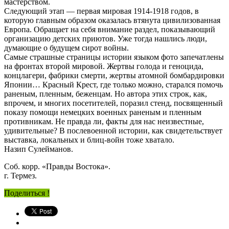
мастерством.
Следующий этап — первая мировая 1914-1918 годов, в
которую главным образом оказалась втянута цивилизованная
Европа. Обращает на себя внимание раздел, показывающий
организацию детских приютов. Уже тогда нашлись люди,
думающие о будущем сирот войны.
Самые страшные страницы истории языком фото запечатлены
на фронтах второй мировой. Жертвы голода и геноцида,
концлагери, фабрики смерти, жертвы атомной бомбардировки
Японии… Красный Крест, где только можно, старался помочь
раненым, пленным, беженцам. Но автора этих строк, как,
впрочем, и многих посетителей, поразил стенд, посвященный
показу помощи немецких военных раненым и пленным
противникам. Не правда ли, факты для нас неизвестные,
удивительные? В послевоенной истории, как свидетельствует
выставка, локальных и блиц-войн тоже хватало.
Назип Сулейманов.
Соб. корр. «Правды Востока».
г. Термез.
Поделиться !