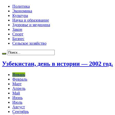
Политика
Экономика
Культура
Наука и образование
Здоровье и медицина
Закон
Спорт
Бизнес
Сельское хозяйство
Узбекистан, день в истории — 2002 год.
Январь
Февраль
Март
Апрель
Май
Июнь
Июль
Август
Сентябрь