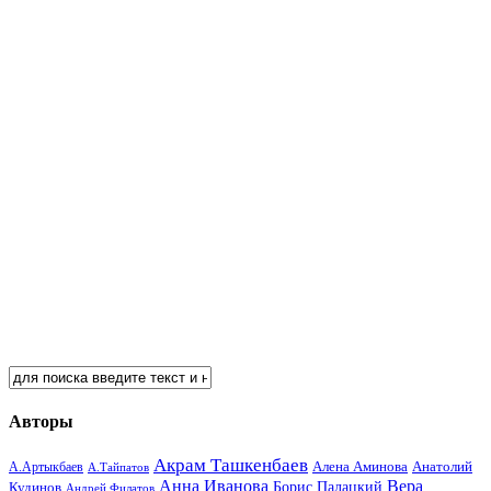
Авторы
Акрам Ташкенбаев
Анатолий
А.Артыкбаев
Алена Аминова
А.Тайпатов
Анна Иванова
Вера
Кудинов
Борис Палацкий
Андрей Филатов