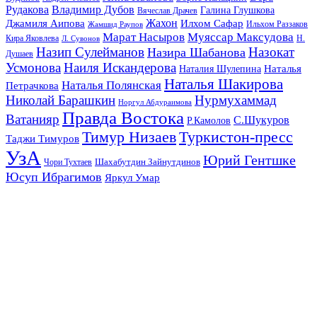
Рудакова
Владимир Дубов
Галина Глушкова
Вячеслав Драчев
Жахон
Джамиля Аипова
Илхом Сафар
Жамшид Раупов
Ильхом Раззаков
Марат Насыров
Муяссар Максудова
Кира Яковлева
Л. Сувонов
Н.
Назип Сулейманов
Назокат
Назира Шабанова
Душаев
Усмонова
Наиля Искандерова
Наталья
Наталия Шулепина
Наталья Шакирова
Наталья Полянская
Петрачкова
Николай Барашкин
Нурмухаммад
Норгул Абдураимова
Правда Востока
Ватанияр
С.Шукуров
Р.Камолов
Тимур Низаев
Туркистон-пресс
Таджи Тимуров
УзА
Юрий Гентшке
Шахабутдин Зайнутдинов
Чори Тухтаев
Юсуп Ибрагимов
Яркул Умар