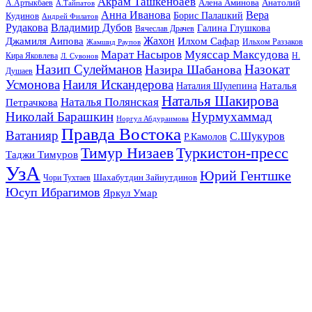
Акрам Ташкенбаев
Анатолий
А.Артыкбаев
Алена Аминова
А.Тайпатов
Анна Иванова
Вера
Кудинов
Борис Палацкий
Андрей Филатов
Рудакова
Владимир Дубов
Галина Глушкова
Вячеслав Драчев
Жахон
Джамиля Аипова
Илхом Сафар
Жамшид Раупов
Ильхом Раззаков
Марат Насыров
Муяссар Максудова
Кира Яковлева
Л. Сувонов
Н.
Назип Сулейманов
Назокат
Назира Шабанова
Душаев
Усмонова
Наиля Искандерова
Наталья
Наталия Шулепина
Наталья Шакирова
Наталья Полянская
Петрачкова
Николай Барашкин
Нурмухаммад
Норгул Абдураимова
Правда Востока
Ватанияр
С.Шукуров
Р.Камолов
Тимур Низаев
Туркистон-пресс
Таджи Тимуров
УзА
Юрий Гентшке
Шахабутдин Зайнутдинов
Чори Тухтаев
Юсуп Ибрагимов
Яркул Умар