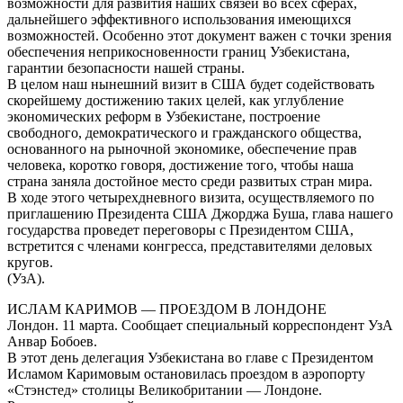
возможности для развития наших связей во всех сферах,
дальнейшего эффективного использования имеющихся
возможностей. Особенно этот документ важен с точки зрения
обеспечения неприкосновенности границ Узбекистана,
гарантии безопасности нашей страны.
В целом наш нынешний визит в США будет содействовать
скорейшему достижению таких целей, как углубление
экономических реформ в Узбекистане, построение
свободного, демократического и гражданского общества,
основанного на рыночной экономике, обеспечение прав
человека, коротко говоря, достижение того, чтобы наша
страна заняла достойное место среди развитых стран мира.
В ходе этого четырехдневного визита, осуществляемого по
приглашению Президента США Джорджа Буша, глава нашего
государства проведет переговоры с Президентом США,
встретится с членами конгресса, представителями деловых
кругов.
(УзА).
ИСЛАМ КАРИМОВ — ПРОЕЗДОМ В ЛОНДОНЕ
Лондон. 11 марта. Сообщает специальный корреспондент УзА
Анвар Бобоев.
В этот день делегация Узбекистана во главе с Президентом
Исламом Каримовым остановилась проездом в аэропорту
«Стэнстед» столицы Великобритании — Лондоне.