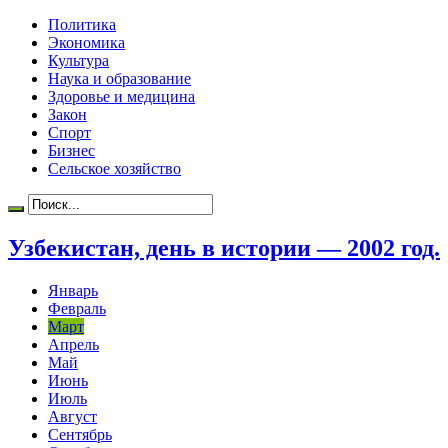
Политика
Экономика
Культура
Наука и образование
Здоровье и медицина
Закон
Спорт
Бизнес
Сельское хозяйство
Узбекистан, день в истории — 2002 год.
Январь
Февраль
Март
Апрель
Май
Июнь
Июль
Август
Сентябрь