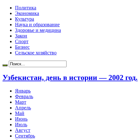
Политика
Экономика
Культура
Наука и образование
Здоровье и медицина
Закон
Спорт
Бизнес
Сельское хозяйство
Узбекистан, день в истории — 2002 год.
Январь
Февраль
Март
Апрель
Май
Июнь
Июль
Август
Сентябрь