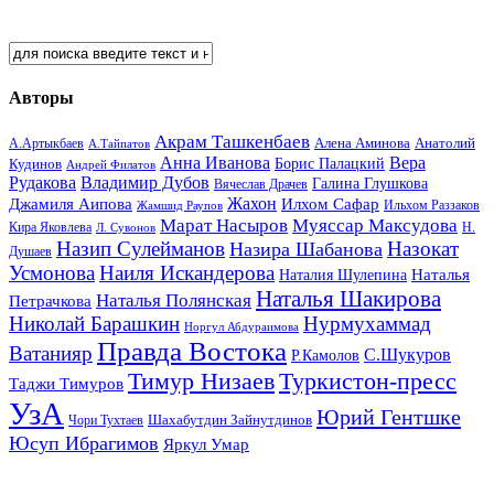
Авторы
Акрам Ташкенбаев
Анатолий
А.Артыкбаев
Алена Аминова
А.Тайпатов
Анна Иванова
Вера
Кудинов
Борис Палацкий
Андрей Филатов
Рудакова
Владимир Дубов
Галина Глушкова
Вячеслав Драчев
Жахон
Джамиля Аипова
Илхом Сафар
Жамшид Раупов
Ильхом Раззаков
Марат Насыров
Муяссар Максудова
Кира Яковлева
Л. Сувонов
Н.
Назип Сулейманов
Назокат
Назира Шабанова
Душаев
Усмонова
Наиля Искандерова
Наталья
Наталия Шулепина
Наталья Шакирова
Наталья Полянская
Петрачкова
Николай Барашкин
Нурмухаммад
Норгул Абдураимова
Правда Востока
Ватанияр
С.Шукуров
Р.Камолов
Тимур Низаев
Туркистон-пресс
Таджи Тимуров
УзА
Юрий Гентшке
Шахабутдин Зайнутдинов
Чори Тухтаев
Юсуп Ибрагимов
Яркул Умар