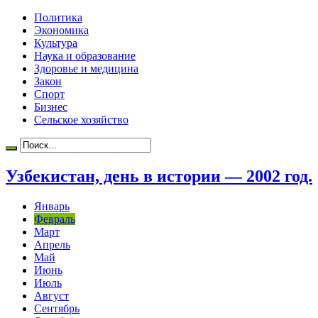
Политика
Экономика
Культура
Наука и образование
Здоровье и медицина
Закон
Спорт
Бизнес
Сельское хозяйство
Узбекистан, день в истории — 2002 год.
Январь
Февраль
Март
Апрель
Май
Июнь
Июль
Август
Сентябрь