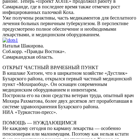
районе. Теперь «Проект ХОПЕ» продолжил работу в
Самарканде, где в последнее время также отмечен рост
инфицированных палочкой Коха.
Уже получены реактивы, часть медикаментов для бесплатного
лечения больных первичным туберкулезом. В перспективе
предусмотрено полное обеспечение и необходимыми
лекарствами, и медицинским оборудованием.
Наталья Шакирова.
Соб.корр. «Правды Востока».
Самаркандская область.
ОТКРЫТ ЧАСТНЫЙ ВРАЧЕБНЫЙ ПУНКТ
В кишлаке Хитоен, что в ширкатном хозяйстве «Дустлик»
Бухарского района, открылся первый частный медицинский
пункт «Мохираобод». Он оснащен современным
медицинским оборудованием и инвентарем.
Построила его на свои средства ветеран труда, опытный врач
Мохира Рахматова, более двух десятков лет проработавшая в
системе здравоохранения Бухарского района.
НИА «Туркистон-пресс».
ПОМОЩЬ — НУЖДАЮЩИМСЯ
Не каждому сегодня по карману лекарства — особенно
пенсионерам или малоимущим. Поэтому как нельзя кстати