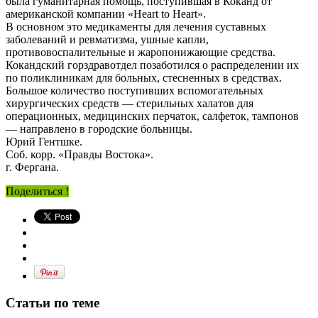
была гуманитарная помощь, поступившая в Коканд от
американской компании «Heart to Heart».
В основном это медикаменты для лечения суставных
заболеваний и ревматизма, ушные капли,
противовоспалительные и жаропонижающие средства.
Кокандский горздравотдел позаботился о распределении их
по поликлиникам для больных, стесненных в средствах.
Большое количество поступивших вспомогательных
хирургических средств — стерильных халатов для
операционных, медицинских перчаток, салфеток, тампонов
— направлено в городские больницы.
Юрий Гентшке.
Соб. корр. «Правды Востока».
г. Фергана.
Поделиться !
Статьи по теме