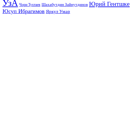
УзА
Юрий Гентшке
Шахабутдин Зайнутдинов
Чори Тухтаев
Юсуп Ибрагимов
Яркул Умар