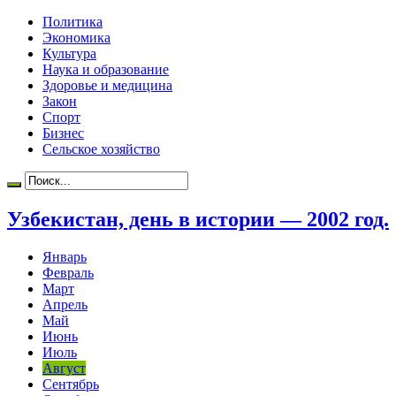
Политика
Экономика
Культура
Наука и образование
Здоровье и медицина
Закон
Спорт
Бизнес
Сельское хозяйство
Узбекистан, день в истории — 2002 год.
Январь
Февраль
Март
Апрель
Май
Июнь
Июль
Август
Сентябрь