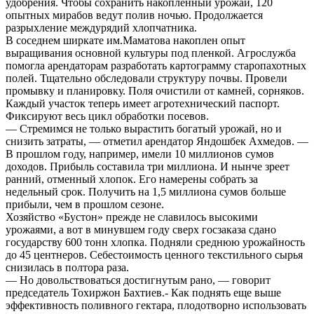
удобрения. Чтобы сохранить накопленный урожай, 120
опытных мирабов ведут полив ночью. Продолжается
разрыхление междурядий хлопчатника.
В соседнем ширкате им.Маматова накоплен опыт
выращивания основной культуры под пленкой. Агрослужба
помогла арендаторам разработать картограмму старопахотных
полей. Тщательно обследовали структуру почвы. Провели
промывку и планировку. Поля очистили от камней, сорняков.
Каждый участок теперь имеет агротехнический паспорт.
Фиксируют весь цикл обработки посевов.
— Стремимся не только вырастить богатый урожай, но и
снизить затраты, — отметил арендатор Яндошбек Ахмедов. —
В прошлом году, например, имели 10 миллионов сумов
доходов. Прибыль составила три миллиона. И нынче зреет
ранний, отменный хлопок. Его намерены собрать за
недельный срок. Получить на 1,5 миллиона сумов больше
прибыли, чем в прошлом сезоне.
Хозяйство «Бустон» прежде не славилось высокими
урожаями, а вот в минувшем году сверх госзаказа сдано
государству 600 тонн хлопка. Подняли среднюю урожайность
до 45 центнеров. Себестоимость ценного текстильного сырья
снизилась в полтора раза.
— Но довольствоваться достигнутым рано, — говорит
председатель Тохиржон Бахтиев.- Как поднять еще выше
эффективность поливного гектара, плодотворно использовать