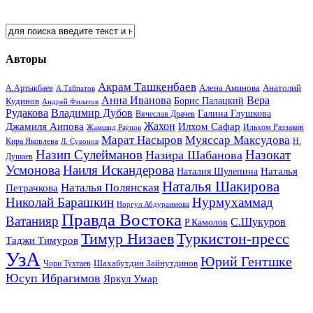
Авторы
Акрам Ташкенбаев
Анатолий
А.Артыкбаев
Алена Аминова
А.Тайпатов
Анна Иванова
Вера
Кудинов
Борис Палацкий
Андрей Филатов
Рудакова
Владимир Дубов
Галина Глушкова
Вячеслав Драчев
Жахон
Джамиля Аипова
Илхом Сафар
Жамшид Раупов
Ильхом Раззаков
Марат Насыров
Муяссар Максудова
Кира Яковлева
Л. Сувонов
Н.
Назип Сулейманов
Назокат
Назира Шабанова
Душаев
Усмонова
Наиля Искандерова
Наталья
Наталия Шулепина
Наталья Шакирова
Наталья Полянская
Петрачкова
Николай Барашкин
Нурмухаммад
Норгул Абдураимова
Правда Востока
Ватанияр
С.Шукуров
Р.Камолов
Тимур Низаев
Туркистон-пресс
Таджи Тимуров
УзА
Юрий Гентшке
Шахабутдин Зайнутдинов
Чори Тухтаев
Юсуп Ибрагимов
Яркул Умар