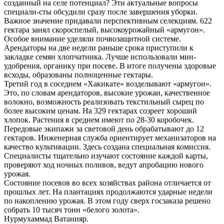
созданный на селе потенциал? Эти актуальные вопросы
специали-сты обсудили сразу после завершения уборки.
Важное значение придавали перспективным селекциям. 622
гектара занял скороспелый, высокоурожайный «армугон».
Особое внимание уделяли почвозащитной системе.
Арендаторы на две недели раньше срока приступили к
закладке семян хлопчатника. Лучше использовали мин-
удобрения, органику при посеве. В итоге получены здоровые
всходы, образованы полноценные гектары.
Третий год в соседнем «Хакикате» возделывают «армугон».
Это, по словам арендаторов, высокие урожаи, качественное
волокно, возможность реализовать текстильный сырец по
более высоким ценам. На 329 гектарах созреет хороший
хлопок. Растения в среднем имеют по 28-30 коробочек.
Передовые экипажи за световой день обрабатывают до 12
гектаров. Инженерная служба ориентирует механизаторов на
качество культивации. Здесь создана специальная комиссия.
Специалисты тщательно изучают состояние каждой карты,
проверяют ход ночных поливов, ведут апробацию нового
урожая.
Состояние посевов во всех хозяйствах района отличается от
прошлых лет. На плантациях продолжаются ударные недели
по накоплению урожая. В этом году сверх госзаказа решено
собрать 10 тысяч тонн «белого золота».
Нурмухаммад Ватанияр.