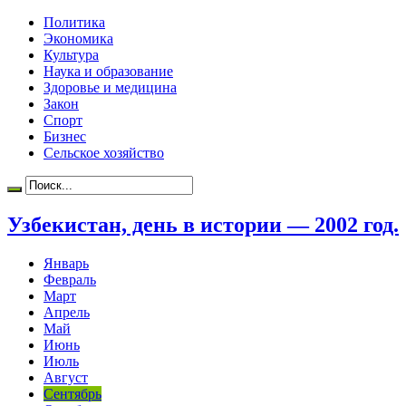
Политика
Экономика
Культура
Наука и образование
Здоровье и медицина
Закон
Спорт
Бизнес
Сельское хозяйство
Узбекистан, день в истории — 2002 год.
Январь
Февраль
Март
Апрель
Май
Июнь
Июль
Август
Сентябрь