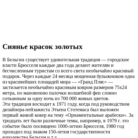
Сиянье красок золотых
В Бельгии существует удивительная традиция — городские
власти Брюсселя каждые два года делают жителям и
бесчисленным туристам со всего света необычайно красивый
подарок. Через каждые 24 месяца мощенная булыжником одна
из красивейших площадей мира — «Гранд Пляс» —
застилается необычайно красивым ковром размером 75х24
метра, по мановению палочки волшебной феи словно
сотканным за одну ночь из 700 000 живых цветов.
Эта традиция восходит к 1971 году, когда под руководством
дизайнера-пейзажиста Этьена Стотемаса был выложен
первый живой ковер на тему «Орнаментальные арабески». За
тридцать лет были различные темы, например, в 1979 г. это
событие было посвящено 1000-летию Брюсселя, 1980 год
проходил под знаком 150-летия государственности
королевства Бельгия и т.д.