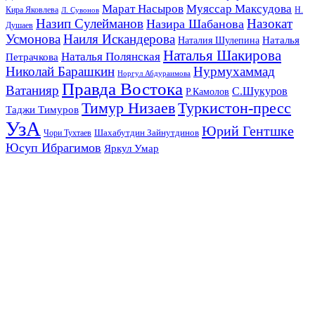
Марат Насыров
Муяссар Максудова
Кира Яковлева
Л. Сувонов
Н.
Назип Сулейманов
Назокат
Назира Шабанова
Душаев
Усмонова
Наиля Искандерова
Наталья
Наталия Шулепина
Наталья Шакирова
Наталья Полянская
Петрачкова
Николай Барашкин
Нурмухаммад
Норгул Абдураимова
Правда Востока
Ватанияр
С.Шукуров
Р.Камолов
Тимур Низаев
Туркистон-пресс
Таджи Тимуров
УзА
Юрий Гентшке
Шахабутдин Зайнутдинов
Чори Тухтаев
Юсуп Ибрагимов
Яркул Умар