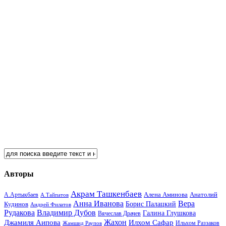
Авторы
Акрам Ташкенбаев
Анатолий
А.Артыкбаев
Алена Аминова
А.Тайпатов
Анна Иванова
Вера
Кудинов
Борис Палацкий
Андрей Филатов
Рудакова
Владимир Дубов
Галина Глушкова
Вячеслав Драчев
Жахон
Джамиля Аипова
Илхом Сафар
Жамшид Раупов
Ильхом Раззаков