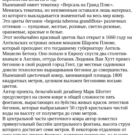
Нынешний имеет тематику «Версаль на Гранд Пляс».
Менялась тематика, но неизменным оставался лишь материал,
из которого выкладывается знаменитый на весь мир ковер.
Это цветы бегонии «begonia tuberosa grandiflora» различных
оттенков — пунцовые, желтые, розовые, светло-розовые,
оранжевые, красные и белые.
Этот необычайно красивый цветок был открыт в 1660 году на
Антильских островах неким монахом Шарлем Плюме,
который преподнес его тогдашнему губернатору Антиль
Мишелю Бетону. Оно попало в Европу спустя два столетия-
вначале в Англию, оттуда ботаник Людовик Ван Хутт привез
бегонию в свой родной город Гент, где местные садовники
довели технологию выращивания бегонии до совершенства.
Нынешний цветочный ковер, занимающий площадь 1800
квадратных метров, целиком выложен бегониями восьми
цветов.
Автор проекта, бельгийский дизайнер Марк Шоттет
предусмотрел на своем ковре в общей сложности пять
фонтанов, вырастающих из буйства живых красок лепестков
бегонии, которые выбрасывают 50 струй кристально чистой
воды на высоту от полуметра до семи метров.
В центральной части цветочного ковра автор поместил
прямоугольный бассейн центрального фонтана, высота струи
которого достигает семи метров. В некотором отдалении от
него четыре других фонтана, размером поменьше, на высоте