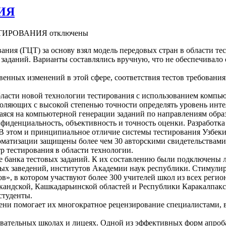
ИЯ
СТИРОВАНИЯ
отключены
ания (ГЦТ) за основу взял модель передовых стран в области т
заданий. Варианты составлялись вручную, что не обеспечивало 
твенных изменений в этой сфере, соответствия тестов требовани
области новой технологии тестирования с использованием комп
оляющих с высокой степенью точности определять уровень инте
аяся на компьютерной генерации заданий по направлениям образ
фиденциальность, объективность и точность оценки. Разработк
 В этом и принципиальное отличие системы тестирования Узбек
матизации защищены более чем 30 авторскими свидетельствами 
р тестирования в области технологии.
е банка тестовых заданий. К их составлению были подключены
ых заведений, институтов Академии наук республики. Стимули
», в котором участвуют более 300 учителей школ из всех регио
кандской, Кашкадарьинской областей и Республики Каракалпакс
студенты.
ни помогает их многократное рецензирование специалистами, в
вательных школах и лицеях. Одной из эффективных форм апроб