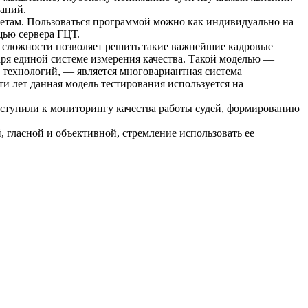
аний.
метам. Пользоваться программой можно как индивидуально на
щью сервера ГЦТ.
й сложности позволяет решить такие важнейшие кадровые
аря единой системе измерения качества. Такой моделью —
технологий, — является многовариантная система
и лет данная модель тестирования используется на
иступили к мониторингу качества работы судей, формированию
 гласной и объективной, стремление использовать ее