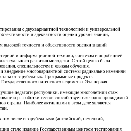
естирования с двухвариантной технологией и универсальной
объективности и адекватности оценки уровня знаний,
ям высокой точности и объективности оценки знаний
ьютерной и информационной техники, синтезом и апробацией
ллектуального развития молодежи. С этой целью была
ования, специальностям и языкам обучения.
а и внедрение многовариантной системы радикально изменили
истана от зарубежных. Программные продукты
Государственного патентного ведомства. Эта первая
 лучшие педагоги республики, имеющие многолетний стаж
рованию разработки тестов способствует ежегодно проводимый
нов страны. Наиболее активными в этом деле являются
тан.
 том числе и зарубежными (английский, немецкий,
ации стало издание Государственным центром тестирования