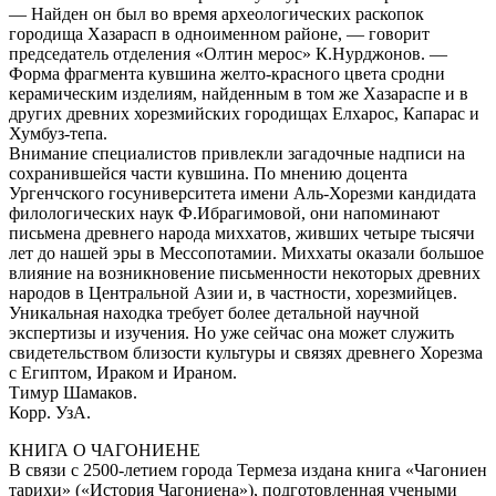
— Найден он был во время археологических раскопок
городища Хазарасп в одноименном районе, — говорит
председатель отделения «Олтин мерос» К.Нурджонов. —
Форма фрагмента кувшина желто-красного цвета сродни
керамическим изделиям, найденным в том же Хазараспе и в
других древних хорезмийских городищах Елхарос, Капарас и
Хумбуз-тепа.
Внимание специалистов привлекли загадочные надписи на
сохранившейся части кувшина. По мнению доцента
Ургенчского госуниверситета имени Аль-Хорезми кандидата
филологических наук Ф.Ибрагимовой, они напоминают
письмена древнего народа миххатов, живших четыре тысячи
лет до нашей эры в Мессопотамии. Миххаты оказали большое
влияние на возникновение письменности некоторых древних
народов в Центральной Азии и, в частности, хорезмийцев.
Уникальная находка требует более детальной научной
экспертизы и изучения. Но уже сейчас она может служить
свидетельством близости культуры и связях древнего Хорезма
с Египтом, Ираком и Ираном.
Тимур Шамаков.
Корр. УзА.
КНИГА О ЧАГОНИЕНЕ
В связи с 2500-летием города Термеза издана книга «Чагониен
тарихи» («История Чагониена»), подготовленная учеными