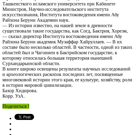
Ташкенсткого исламского университета при Кабинете
Министров, Научно-исследовательского института
искусствознания, Института востоковедения имени Абу
Райхона Беруни Академии наук.
— Из истории известно, на нашей земле в древности
существовали такие государства, как Согд, Бактрия, Хорезм,
— сказал директор Института востоковедения имени Абу
Райхона Беруни академик Музаффар Хайруллаев. — В их
составе было несколько областей. В частности, одной из таких
областей был и Чагониен в Бактрийском государстве, к
которому относилась большая территория нынешней
Сурхандарьинской области.
В книге широко освещены результаты научных исследований
и археологических раскопок последних лет, посвященные
многовековой истории этого края, ее культуре, хозяйству, роли
в истории мировой цивилизации.
Бахор Хидирова.
Корр. УзА.
Поделиться !