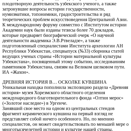
плодотворную деятельность узбекского ученого, а также
затронувшие вопросы истории государственности,
нумизматики, топонимики, градостроительства и ряд
теоретических проблем искусствоведения Центральной Азии.
К международному форуму совместно с Институтом истории
Академии наук были изданы тезисы более 70 докладов,
которые предваряет биографический очерк «О научной
деятельности академика Э.В.Ртвеладзе», а также
подготовленный специалистами Института археологии АН
Республики Узбекистан, спецвыпуск (№33) сборника статей
ведущих ученых страны «Истории материальной культуры
Узбекистана», посвященный этому событию, исследованиям
памятников Узбекистана, связям на Великом шелковом пути.
ИА «Жахон».
ДРЕВНЯЯ ИСТОРИЯ В… ОСКОЛКЕ КУВШИНА
Уникальная находка пополнила экспозицию раздела «Древняя
история» музея Хорезмского областного отделения
международного благотворительного фонда «Олтин мерос»
(«Золотое наследие») в Ургенче.
Занявший свое место на одном из центральных стендов
фрагмент керамического кувшина на первый взгляд не
представляет собой ничего особенного. Но, по мнению
специалистов, он может свидетельствовать по меньшей мере о
многотысячелетней истории и культуре нашей страны.