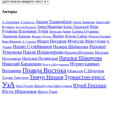
Авторы
Акрам Ташкенбаев
Анатолий
А.Артыкбаев
Алена Аминова
А.Тайпатов
Анна Иванова
Вера
Кудинов
Борис Палацкий
Андрей Филатов
Рудакова
Владимир Дубов
Галина Глушкова
Вячеслав Драчев
Жахон
Джамиля Аипова
Илхом Сафар
Жамшид Раупов
Ильхом Раззаков
Марат Насыров
Муяссар Максудова
Кира Яковлева
Л. Сувонов
Н.
Назип Сулейманов
Назокат
Назира Шабанова
Душаев
Усмонова
Наиля Искандерова
Наталья
Наталия Шулепина
Наталья Шакирова
Наталья Полянская
Петрачкова
Николай Барашкин
Нурмухаммад
Норгул Абдураимова
Правда Востока
Ватанияр
С.Шукуров
Р.Камолов
Тимур Низаев
Туркистон-пресс
Таджи Тимуров
УзА
Юрий Гентшке
Шахабутдин Зайнутдинов
Чори Тухтаев
Юсуп Ибрагимов
Яркул Умар