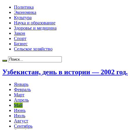
Политика
Экономика
Культура
Наука и образование
Здоровье и медицина
Закон
Спорт
Бизнес
Сельское хозяйство
Узбекистан, день в истории — 2002 год.
Январь
Февраль
Март
Апрель
Май
Июнь
Июль
Август
Сентябрь