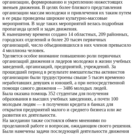
организации, формированию и укреплению нижестоящих
звеньев движения. В целях более близкого представления
организации массам молодежи и привлечения их таким путем
в ее ряды проведены широкие культурно-массовые
мероприятия. В ходе таких мероприятий велась подробная
пропаганда целей и задач движения.
К нынешнему времени создано 14 областных, 209 районных,
городских отделений и более 20 тысяч первичных
организаций, число объединившихся в них членов превысило
4 миллиона человек.
Уделяется особое внимание повышению роли первичных
организаций движения и лидеров молодежи в жизни учебных
заведений, организаций, предприятий, учреждений. За
прошедший период в результате вмешательства активистов
организации были трудоустроены свыше 5 тысяч временно
неработавших девушек и юношей, а при непосредственной
помощи самого движения — 3486 молодых людей.
Была оказана помощь 352 студентам для получения
образования в высших учебных заведениях, а почти 100
молодым людям — в получении кредита в банках для
открытия предприятий малого и среднего бизнеса или же
развития их деятельности.
На заседании также состоялся обмен мнениями по
проделанной работе и вопросам, ожидающим своего решения.
Были намечены задачи последующей деятельности движения