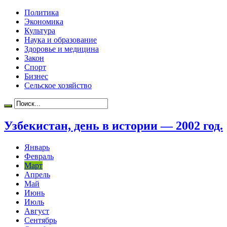
Политика
Экономика
Культура
Наука и образование
Здоровье и медицина
Закон
Спорт
Бизнес
Сельское хозяйство
Узбекистан, день в истории — 2002 год.
Январь
Февраль
Март
Апрель
Май
Июнь
Июль
Август
Сентябрь