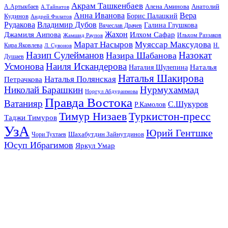
Акрам Ташкенбаев
Анатолий
А.Артыкбаев
Алена Аминова
А.Тайпатов
Анна Иванова
Вера
Кудинов
Борис Палацкий
Андрей Филатов
Рудакова
Владимир Дубов
Галина Глушкова
Вячеслав Драчев
Жахон
Джамиля Аипова
Илхом Сафар
Жамшид Раупов
Ильхом Раззаков
Марат Насыров
Муяссар Максудова
Кира Яковлева
Л. Сувонов
Н.
Назип Сулейманов
Назокат
Назира Шабанова
Душаев
Усмонова
Наиля Искандерова
Наталья
Наталия Шулепина
Наталья Шакирова
Наталья Полянская
Петрачкова
Николай Барашкин
Нурмухаммад
Норгул Абдураимова
Правда Востока
Ватанияр
С.Шукуров
Р.Камолов
Тимур Низаев
Туркистон-пресс
Таджи Тимуров
УзА
Юрий Гентшке
Шахабутдин Зайнутдинов
Чори Тухтаев
Юсуп Ибрагимов
Яркул Умар