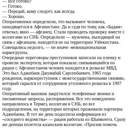
— Все готово?
— Готово.
— Передай, кому следует, как всегда.
— Хорошо.
Оперативники определили, что вызывают человека,
находящегося в Афганистане. Да и судя по тому, как «Бадам»
отвечал, явно — афганец. Стали проводить проверку вместе с
коллегами из СНБ. Определили — мужчина, выходящий на
связь с афганцем, находится не на территории Узбекистана.
Совещались недолго, — не иначе- межнациональная
наркогруппа.
Очередные переговоры преступников записали на пленку и
провели экспертизу, которая показала: связывавшийся по
рации с Афганистаном человек находится в розыске МВД.
Это был Аджибаев Джумабай Сарсенбаевич, 1965 года
рождения, наркопреступник с межгосударственными связями,
который скрылся от сотрудников уголовного розыска в 1997
году.
Оперативный маховик закрутился: телефонные звонки и
письменные запросы, распоряжения. Все это немедленно
направлялось в Термез, коллегам в СНБ, во все
подразделения, на территории которых проживали партнеры
Аджибаева. В тот же день подоспела информация из
«соседнего ведомства» — рация работала из Шымкента. Сразу
же депеша полетела казахским коллегам: «Просим помочь