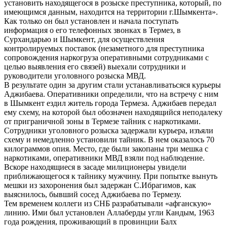
установить находящегося в розыске преступника, который, по
имеющимся данным, находится на территории г.Шымкента».
Как только он был установлен и начала поступать
информация о его телефонных звонках в Термез, в
Сурхандарью и Шымкент, для осуществления
контролируемых поставок (незаметного для преступника
сопровождения наркогруза оперативными сотрудниками с
целью выявления его связей) выехали сотрудники и
руководители уголовного розыска МВД.
В результате один за другим стали устанавливатьсяся курьеры
Аджибаева. Оперативники определили, что на встречу с ним
в Шымкент ездил житель города Термеза. Аджибаев передал
ему схему, на которой был обозначен находящийся неподалеку
от приграничной зоны в Термезе тайник с наркотиками.
Сотрудники уголовного розыска задержали курьера, изъяли
схему и немедленно установили тайник. В нем оказалось 70
килограммов опия. Место, где были закопаны три мешка с
наркотиками, оперативники МВД взяли под наблюдение.
Вскоре находящиеся в засаде милиционеры увидели
приближающегося к тайнику мужчину. При попытке вынуть
мешки из захоронения был задержан С.Ибрагимов, как
выяснилось, бывший сосед Аджибаева по Термезу.
Тем временем коллеги из СНБ разрабатывали «афганскую»
линию. Ими был установлен Аллаберды угли Кандым, 1963
года рождения, проживающий в провинции Балх