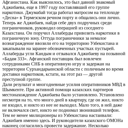
Афганистана. Как выяснилось, это был давний знакомый
Аджибаева, еще в 1997 году поставлявший его группе
наркотики. Джумабай тогда работал матросом на теплоходе
«Десна» в Термезском речном порту и общались они лично.
Теперь же Аджибаев, найдя себе двух подручных среди
пограничников, руководил операцией из соседнего
Казахстана. Он поручил Аллаберды привозить наркотики в
пограничную зону. Оттуда пограничники за немалое
вознаграждение ввозили его на территорию Узбекистана и
закапывали на заранее обозначенных участках пустырей.
Аллаберды угли Кандым и отзывался Аджибаеву на позывной
«Бадам 333». Афганский поставщик был вовлечен
сотрудниками СНБ в оперативную игру и задержан на
территории Сурхандарьинской области с поличным во время
доставки наркотиков, кстати, на этот раз — другой
преступной группе.
Дали результат и многодневные усилия оперативников МВД в
Шымкенте. При активной помощи казахских партнеров
местонахождение Аджибаева было установлено. Установлено
несмотря на то, что много дней в квартиру, где он жил, никто
не входил, и никто из нее не выходил. Мало того, в ней даже
не включался свет, никто не поднимал звонивший телефон.
Тем не менее милиционеры из Узбекистана настаивали:
Аджибаев именно здесь. И руководители казахского ОМОНа
наконец согласились провести задержание. Несколько