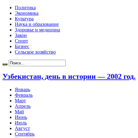
Политика
Экономика
Культура
Наука и образование
Здоровье и медицина
Закон
Спорт
Бизнес
Сельское хозяйство
Узбекистан, день в истории — 2002 год.
Январь
Февраль
Март
Апрель
Май
Июнь
Июль
Август
Сентябрь