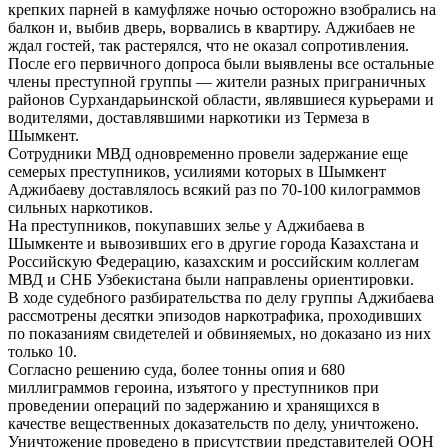
крепких парней в камуфляже ночью осторожно взобрались на
балкон и, выбив дверь, ворвались в квартиру. Аджибаев не
ждал гостей, так растерялся, что не оказал сопротивления.
После его первичного допроса были выявлены все остальные
члены преступной группы — жители разных приграничных
районов Сурхандарьинской области, являвшиеся курьерами и
водителями, доставлявшими наркотики из Термеза в
Шымкент.
Сотрудники МВД одновременно провели задержание еще
семерых преступников, усилиями которых в Шымкент
Аджибаеву доставлялось всякий раз по 70-100 килограммов
сильных наркотиков.
На преступников, покупавших зелье у Аджибаева в
Шымкенте и вывозивших его в другие города Казахстана и
Российскую Федерацию, казахским и российским коллегам
МВД и СНБ Узбекистана были направлены ориентировки.
В ходе судебного разбирательства по делу группы Аджибаева
рассмотрены десятки эпизодов наркотрафика, проходивших
по показаниям свидетелей и обвиняемых, но доказано из них
только 10.
Согласно решению суда, более тонны опия и 680
миллиграммов героина, изъятого у преступников при
проведении операций по задержанию и хранящихся в
качестве вещественных доказательств по делу, уничтожено.
Уничтожение проведено в присутствии представителей ООН