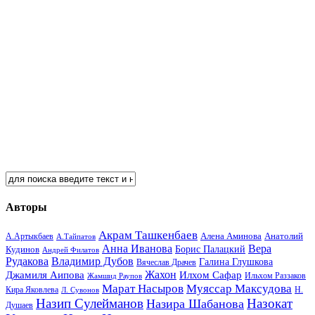
Авторы
Акрам Ташкенбаев
Анатолий
А.Артыкбаев
Алена Аминова
А.Тайпатов
Анна Иванова
Вера
Кудинов
Борис Палацкий
Андрей Филатов
Рудакова
Владимир Дубов
Галина Глушкова
Вячеслав Драчев
Жахон
Джамиля Аипова
Илхом Сафар
Жамшид Раупов
Ильхом Раззаков
Марат Насыров
Муяссар Максудова
Кира Яковлева
Л. Сувонов
Н.
Назип Сулейманов
Назокат
Назира Шабанова
Душаев