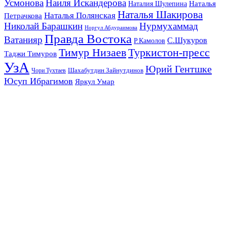
Усмонова
Наиля Искандерова
Наталья
Наталия Шулепина
Наталья Шакирова
Наталья Полянская
Петрачкова
Николай Барашкин
Нурмухаммад
Норгул Абдураимова
Правда Востока
Ватанияр
С.Шукуров
Р.Камолов
Тимур Низаев
Туркистон-пресс
Таджи Тимуров
УзА
Юрий Гентшке
Шахабутдин Зайнутдинов
Чори Тухтаев
Юсуп Ибрагимов
Яркул Умар