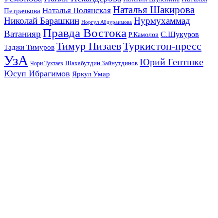
Наталья Шакирова
Наталья Полянская
Петрачкова
Николай Барашкин
Нурмухаммад
Норгул Абдураимова
Правда Востока
Ватанияр
С.Шукуров
Р.Камолов
Тимур Низаев
Туркистон-пресс
Таджи Тимуров
УзА
Юрий Гентшке
Шахабутдин Зайнутдинов
Чори Тухтаев
Юсуп Ибрагимов
Яркул Умар