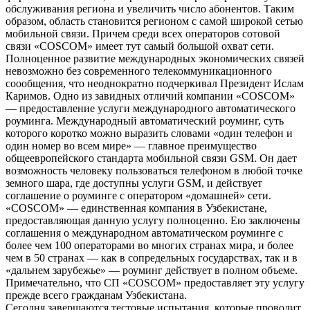
обслуживания региона и увеличить число абонентов. Таким
образом, область становится регионом с самой широкой сетью
мобильной связи. Причем среди всех операторов сотовой
связи «COSCOM» имеет тут самый большой охват сети.
Полноценное развитие международных экономических связей
невозможно без современного телекоммуникационного
соообщения, что неоднократно подчеркивал Президент Ислам
Каримов. Одно из завидных отличий компании «COSCOM»
— предоставление услуги международного автоматического
роуминга. Международный автоматический роуминг, суть
которого коротко можно выразить словами «один телефон и
один номер во всем мире» — главное преимущество
общеевропейского стандарта мобильной связи GSM. Он дает
возможность человеку пользоваться телефоном в любой точке
земного шара, где доступны услуги GSM, и действует
соглашение о роуминге с оператором «домашней» сети.
«COSCOM» — единственная компания в Узбекистане,
предоставляющая данную услугу полноценно. Ею заключены
соглашения о международном автоматическом роуминге с
более чем 100 операторами во многих странах мира, и более
чем в 50 странах — как в сопредельных государствах, так и в
«дальнем зарубежье» — роуминг действует в полном объеме.
Примечательно, что СП «COSCOM» предоставляет эту услугу
прежде всего гражданам Узбекистана.
Сегодня завершаются тестовые испытания, которые проводит