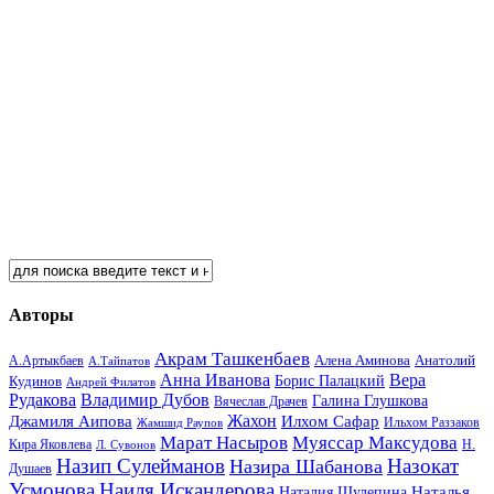
Авторы
Акрам Ташкенбаев
Анатолий
А.Артыкбаев
Алена Аминова
А.Тайпатов
Анна Иванова
Вера
Кудинов
Борис Палацкий
Андрей Филатов
Рудакова
Владимир Дубов
Галина Глушкова
Вячеслав Драчев
Жахон
Джамиля Аипова
Илхом Сафар
Жамшид Раупов
Ильхом Раззаков
Марат Насыров
Муяссар Максудова
Кира Яковлева
Л. Сувонов
Н.
Назип Сулейманов
Назокат
Назира Шабанова
Душаев
Усмонова
Наиля Искандерова
Наталья
Наталия Шулепина