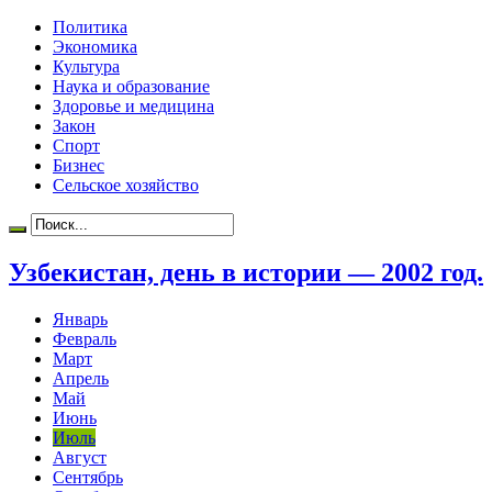
Политика
Экономика
Культура
Наука и образование
Здоровье и медицина
Закон
Спорт
Бизнес
Сельское хозяйство
Узбекистан, день в истории — 2002 год.
Январь
Февраль
Март
Апрель
Май
Июнь
Июль
Август
Сентябрь