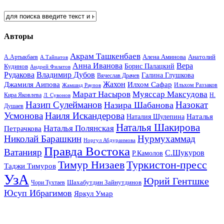
Авторы
Акрам Ташкенбаев
Анатолий
А.Артыкбаев
Алена Аминова
А.Тайпатов
Анна Иванова
Вера
Кудинов
Борис Палацкий
Андрей Филатов
Рудакова
Владимир Дубов
Галина Глушкова
Вячеслав Драчев
Жахон
Джамиля Аипова
Илхом Сафар
Жамшид Раупов
Ильхом Раззаков
Марат Насыров
Муяссар Максудова
Кира Яковлева
Л. Сувонов
Н.
Назип Сулейманов
Назокат
Назира Шабанова
Душаев
Усмонова
Наиля Искандерова
Наталья
Наталия Шулепина
Наталья Шакирова
Наталья Полянская
Петрачкова
Николай Барашкин
Нурмухаммад
Норгул Абдураимова
Правда Востока
Ватанияр
С.Шукуров
Р.Камолов
Тимур Низаев
Туркистон-пресс
Таджи Тимуров
УзА
Юрий Гентшке
Шахабутдин Зайнутдинов
Чори Тухтаев
Юсуп Ибрагимов
Яркул Умар