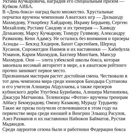
Уктама Кучкаровича, наградив его специальным призом —
Кубком АИБА.
В «День бокса» наград было множество. Хрустальные
перчатки вручены чемпионам Азиатских игр — Дильшоду
Махмудову, Уткирбеку Хайдарову, Икраму Бердыеву, Сергею
Михайлову, Рустаму Саидову и их тренерам — Хамиду
Дехканову, Марсу Кучкарову, Тимуру Гулямову, Александру
Размахову, Кени Адамсу. Не остались без внимания и призеры
Асиады — Бекзод Хидиров, Бахит Сарсенбаев, Шерзод
Хусанов, Сирожитдин Наимов и их наставники — Хабибулла
Усманов, Карим Махмудов, Бахтиер Мингбаев, Мансур
Махмудов. Они — элита узбекской школы бокса, которая
завоевала весомый авторитет в мире, а в азиатском рейтинге
прочно занимает первое место.
Признанным мастерам растет достойная смена. Чествовали в
тот день чемпиона мира среди юниоров Баходыра Султанова
и его учителя Алишера Абдуллаева, а также призеров
кубинского дерби Улугбека Бурибаева, Алишера Матниязова,
Джасура Матчанова. Телевизоры «Фотон» вручены тренерам
Аббасу Бекмурадову, Омону Казакову, Мураду Турдыеву.
Такие же призы получили отличившиеся в этом году на
первенстве мира среди юношей в Венгрии Эльшод Расулов,
Азиз Рахманов и их наставники Набижон Байматов, Рустам
Маджидов.
Среди лауреатов сезона были и работники Федерации бокса