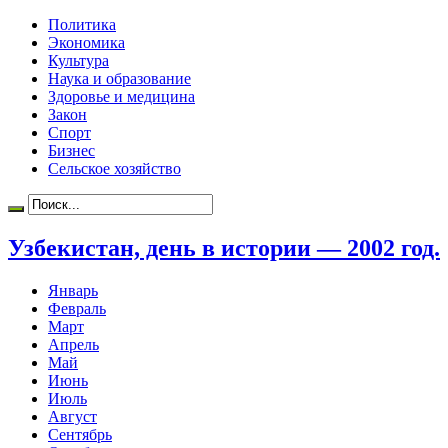
Политика
Экономика
Культура
Наука и образование
Здоровье и медицина
Закон
Спорт
Бизнес
Сельское хозяйство
Узбекистан, день в истории — 2002 год.
Январь
Февраль
Март
Апрель
Май
Июнь
Июль
Август
Сентябрь