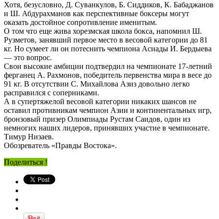
Хотя, безусловно, Д. Суванкулов, Б. Сиддиков, К. Бабаджанов
и Ш. Абдурахманов как перспективные боксеры могут
оказать достойное сопротивление именитым.
О том что еще жива хорезмская школа бокса, напомнил Ш.
Рузметов, занявший первое место в весовой категории до 81
кг. Но сумеет ли он потеснить чемпиона Асиады И. Бердыева
— это вопрос.
Свои высокие амбиции подтвердил на чемпионате 17-летний
ферганец А. Рахмонов, победитель первенства мира в весе до
91 кг. В отсутствии С. Михайлова Азиз довольно легко
расправился с соперниками.
А в супертяжелой весовой категории никаких шансов не
оставил противникам чемпион Азии и континентальных игр,
бронзовый призер Олимпиады Рустам Саидов, один из
немногих наших лидеров, принявших участие в чемпионате.
Тимур Низаев.
Обозреватель «Правды Востока».
Поделиться !