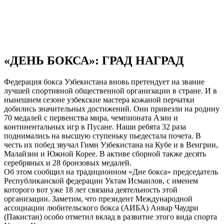
«ДЕНЬ БОКСА»: ГРАД НАГРАД
Федерация бокса Узбекистана вновь претендует на звание
лучшей спортивной общественной организации в стране. И в
нынешнем сезоне узбекские мастера кожаной перчатки
добились значительных достижений. Они привезли на родину
70 медалей с первенства мира, чемпионата Азии и
континентальных игр в Пусане. Наши ребята 32 раза
поднимались на высшую ступеньку пьедестала почета. В
честь их побед звучал Гимн Узбекистана на Кубе и в Венгрии,
Малайзии и Южной Корее. В активе сборной также десять
серебряных и 28 бронзовых медалей.
Об этом сообщил на традиционном «Дне бокса» председатель
Республиканской федерации Уктам Исмаилов, с именем
которого вот уже 18 лет связана деятельность этой
организации. Заметим, что президент Международной
ассоциации любительского бокса (АИБА) Анвар Чаудри
(Пакистан) особо отметил вклад в развитие этого вида спорта