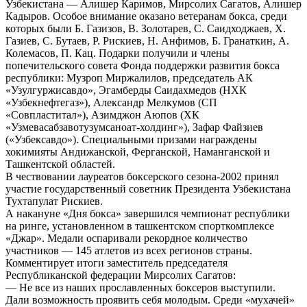
Узбекистана — Алишер Каримов, Мирсолих Сагатов, Алишер
Кадыров. Особое внимание оказано ветеранам бокса, среди
которых были Б. Газизов, В. Золотарев, С. Саидходжаев, Х.
Газиев, С. Бутаев, Р. Рискиев, Н. Анфимов, Б. Гранаткин, А.
Колемасов, П. Кац. Подарки получили и члены
попечительского совета Фонда поддержки развития бокса
республики: Музроп Миржалилов, председатель АК
«Узулгуржисавдо», Эгамберды Саидахмедов (НХК
«Узбекнефтегаз»), Александр Мелкумов (СП
«Совпластитал»), Азимджон Аюпов (ХК
«Узмевасабзавотузумсаноат-холдинг»), Зафар Файзиев
(«Узбексавдо»). Специальными призами награждены
хокимияты Андижанской, Ферганской, Наманганской и
Ташкентской областей.
В чествовании лауреатов боксерского сезона-2002 принял
участие государственный советник Президента Узбекистана
Тухтапулат Рискиев.
А накануне «Дня бокса» завершился чемпионат республики
на ринге, установленном в ташкентском спорткомплексе
«Джар». Медали оспаривали рекордное количество
участников — 145 атлетов из всех регионов страны.
Комментирует итоги заместитель председателя
Республиканской федерации Мирсолих Сагатов:
— Не все из наших прославленных боксеров выступили.
Дали возможность проявить себя молодым. Среди «мухачей»