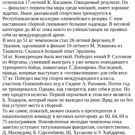
отличился 17-летний К. Касымов. Ожидаемый результат. Он
— финалист первенства мира среди юношей, имеет хорошие
задатки. Ныне джизакский спортсмен тренируется в
Республиканском колледже олимпийского резерва. С ним
наставники сборной связывают большие надежды. В весовой
категории до 48 кг пока никто из узбекистанцев не проявил
себя на международной арене.
В весе до 51 кг чемпионом стал 28-летний ферганец Р.
Эралиев, одолевший в финале 19-летнего М. Усманова из
Ташкента. Сказался большой опыт Эралиева.
54 кг. Конкуренция была жесткой. Победил юный Р. Султанов
из Ферганы, сумевший выиграть у уже немало повидавшего
турнирного бойца, наманганца Т. Дониярова. Последний,
правда, впервые выступает в «потяжелевшем» для себя весе.
57 кг. Победил мастер спорта международного класса,
участник Олимпийских игр в Сиднее А. Рахимов. Почти год
не тренировался. Однако, как говорится, взял себя в руки. Но
ему придется нелегко. Первой перчаткой в этом весе является
Б. Хидиров, который ныне не выходил на ринг. Вряд ли он без
боя уступит место в сборной.
То же самое, пожалуй, можно сказать о претендентах в
национальную команду в весовых категориях до 60, 64, 69 и
75 килограммов. Новоявленные молодые чемпионы пока
заметно уступают титулованным фаворитам, соответственно,
Д. Махмудову, Б. Сарсенбаеву, Ш. Хусанову и У. Хайдарову.