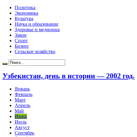
Политика
Экономика
Культура
Наука и образование
Здоровье и медицина
Закон
Спорт
Бизнес
Сельское хозяйство
Узбекистан, день в истории — 2002 год.
Январь
Февраль
Март
Апрель
Май
Июнь
Июль
Август
Сентябрь