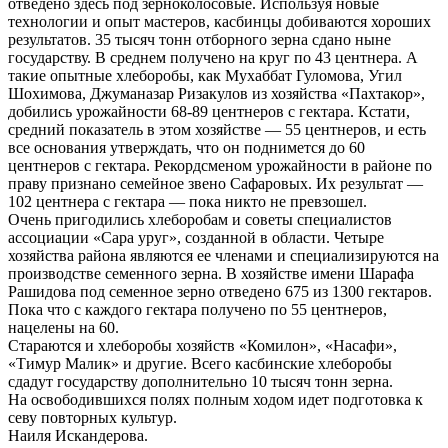
отведено здесь под зерноколосовые. Используя новые
технологии и опыт мастеров, касбинцы добиваются хороших
результатов. 35 тысяч тонн отборного зерна сдано ныне
государству. В среднем получено на круг по 43 центнера. А
такие опытные хлеборобы, как Мухаббат Гуломова, Угил
Шохимова, Джуманазар Ризакулов из хозяйства «Пахтакор»,
добились урожайности 68-89 центнеров с гектара. Кстати,
средний показатель в этом хозяйстве — 55 центнеров, и есть
все основания утверждать, что он поднимется до 60
центнеров с гектара. Рекордсменом урожайности в районе по
праву признано семейное звено Сафаровых. Их результат —
102 центнера с гектара — пока никто не превзошел.
Очень пригодились хлеборобам и советы специалистов
ассоциации «Сара уруг», созданной в области. Четыре
хозяйства района являются ее членами и специализируются на
производстве семенного зерна. В хозяйстве имени Шарафа
Рашидова под семенное зерно отведено 675 из 1300 гектаров.
Пока что с каждого гектара получено по 55 центнеров,
нацелены на 60.
Стараются и хлеборобы хозяйств «Комилон», «Насафи»,
«Тимур Малик» и другие. Всего касбинские хлеборобы
сдадут государству дополнительно 10 тысяч тонн зерна.
На освободившихся полях полным ходом идет подготовка к
севу повторных культур.
Наиля Искандерова.