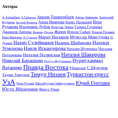
Авторы
Акрам Ташкенбаев
Анатолий
А.Артыкбаев
Алена Аминова
А.Тайпатов
Анна Иванова
Вера
Кудинов
Борис Палацкий
Андрей Филатов
Рудакова
Владимир Дубов
Галина Глушкова
Вячеслав Драчев
Жахон
Джамиля Аипова
Илхом Сафар
Жамшид Раупов
Ильхом Раззаков
Марат Насыров
Муяссар Максудова
Кира Яковлева
Л. Сувонов
Н.
Назип Сулейманов
Назокат
Назира Шабанова
Душаев
Усмонова
Наиля Искандерова
Наталья
Наталия Шулепина
Наталья Шакирова
Наталья Полянская
Петрачкова
Николай Барашкин
Нурмухаммад
Норгул Абдураимова
Правда Востока
Ватанияр
С.Шукуров
Р.Камолов
Тимур Низаев
Туркистон-пресс
Таджи Тимуров
УзА
Юрий Гентшке
Шахабутдин Зайнутдинов
Чори Тухтаев
Юсуп Ибрагимов
Яркул Умар