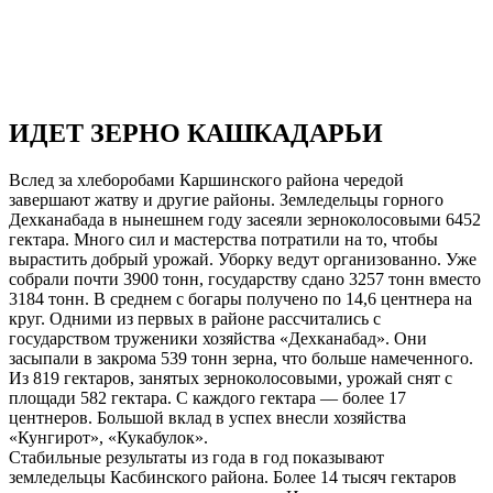
ИДЕТ ЗЕРНО КАШКАДАРЬИ
Вслед за хлеборобами Каршинского района чередой
завершают жатву и другие районы. Земледельцы горного
Дехканабада в нынешнем году засеяли зерноколосовыми 6452
гектара. Много сил и мастерства потратили на то, чтобы
вырастить добрый урожай. Уборку ведут организованно. Уже
собрали почти 3900 тонн, государству сдано 3257 тонн вместо
3184 тонн. В среднем с богары получено по 14,6 центнера на
круг. Одними из первых в районе рассчитались с
государством труженики хозяйства «Дехканабад». Они
засыпали в закрома 539 тонн зерна, что больше намеченного.
Из 819 гектаров, занятых зерноколосовыми, урожай снят с
площади 582 гектара. С каждого гектара — более 17
центнеров. Большой вклад в успех внесли хозяйства
«Кунгирот», «Кукабулок».
Стабильные результаты из года в год показывают
земледельцы Касбинского района. Более 14 тысяч гектаров