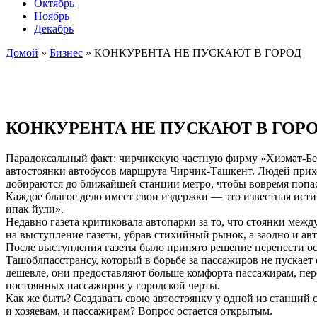
Октябрь
Ноябрь
Декабрь
Домой
»
Бизнес
»
КОНКУРЕНТА НЕ ПУСКАЮТ В ГОРОД
КОНКУРЕНТА НЕ ПУСКАЮТ В ГОР
Парадоксальный факт: чирчикскую частную фирму «Хизмат-Бе
автостоянки автобусов маршрута Чирчик-Ташкент. Людей прих
добираются до ближайшей станции метро, чтобы вовремя попасть
Каждое благое дело имеет свои издержки — это известная ис
ипак йули».
Недавно газета критиковала автопарки за то, что стоянки меж
на выступление газеты, убрав стихийный рынок, а заодно и а
После выступления газеты было принято решение перенести о
Ташоблпасстрансу, который в борьбе за пассажиров не пускае
дешевле, они предоставляют больше комфорта пассажирам, пер
постоянных пассажиров у городской черты.
Как же быть? Создавать свою автостоянку у одной из станций 
и хозяевам, и пассажирам? Вопрос остается открытым.