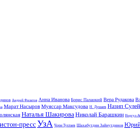
Анна Иванова
Вера Рудакова
В
удинов
Борис Палацкий
Андрей Филатов
Назип Суле
Марат Насыров
Муяссар Максудова
ов
Н. Душаев
Наталья Шакирова
Николай Барашкин
олянская
Норгул А
УзА
истон-пресс
Юрий
Шахабутдин Зайнутдинов
Чори Тухтаев