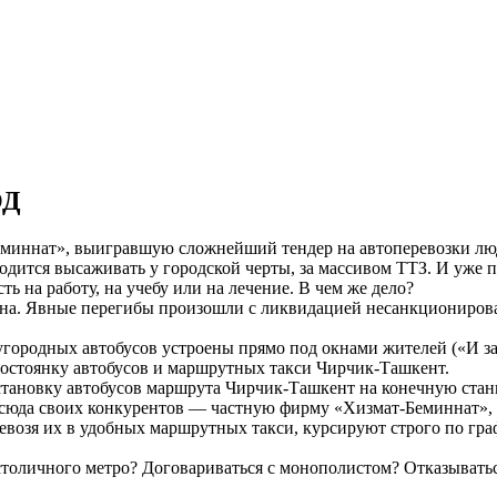
ОД
миннат», выигравшую сложнейший тендер на автоперевозки люд
одится высаживать у городской черты, за массивом ТТЗ. И уже 
 на работу, на учебу или на лечение. В чем же дело?
тина. Явные перегибы произошли с ликвидацией несанкциониро
дугородных автобусов устроены прямо под окнами жителей («И за
втостоянку автобусов и маршрутных такси Чирчик-Ташкент.
становку автобусов маршрута Чирчик-Ташкент на конечную ста
т сюда своих конкурентов — частную фирму «Хизмат-Беминнат»,
евозя их в удобных маршрутных такси, курсируют строго по гра
столичного метро? Договариваться с монополистом? Отказыватьс