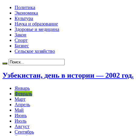
Политика
Экономика
Культура
Наука и образование
Здоровье и медицина
Закон
Спорт
Бизнес
Сельское хозяйство
Узбекистан, день в истории — 2002 год.
Январь
Февраль
Март
Апрель
Май
Июнь
Июль
Август
Сентябрь