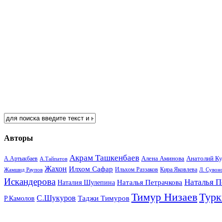
Авторы
Акрам Ташкенбаев
Анатолий К
А.Артыкбаев
Алена Аминова
А.Тайпатов
Жахон
Илхом Сафар
Кира Яковлева
Жамшид Раупов
Ильхом Раззаков
Л. Сувон
Искандерова
Наталья П
Наталья Петрачкова
Наталия Шулепина
Тимур Низаев
Турк
С.Шукуров
Таджи Тимуров
Р.Камолов