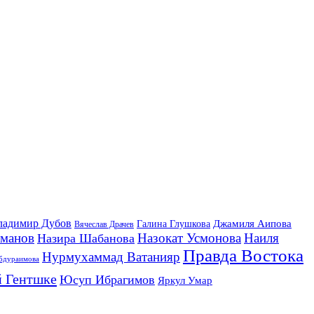
ладимир Дубов
Джамиля Аипова
Галина Глушкова
Вячеслав Драчев
йманов
Назокат Усмонова
Наиля
Назира Шабанова
Правда Востока
Нурмухаммад Ватанияр
бдураимова
 Гентшке
Юсуп Ибрагимов
Яркул Умар