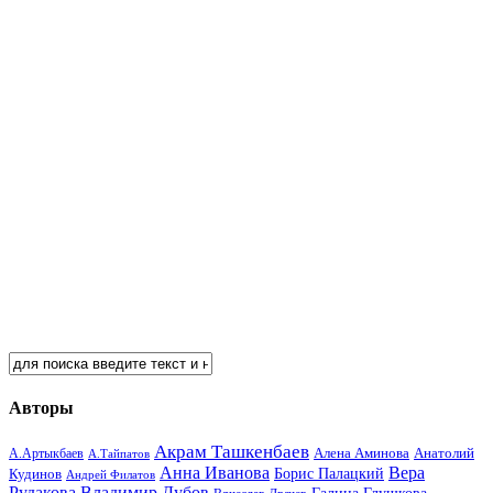
Авторы
Акрам Ташкенбаев
Анатолий
А.Артыкбаев
Алена Аминова
А.Тайпатов
Анна Иванова
Вера
Кудинов
Борис Палацкий
Андрей Филатов
Рудакова
Владимир Дубов