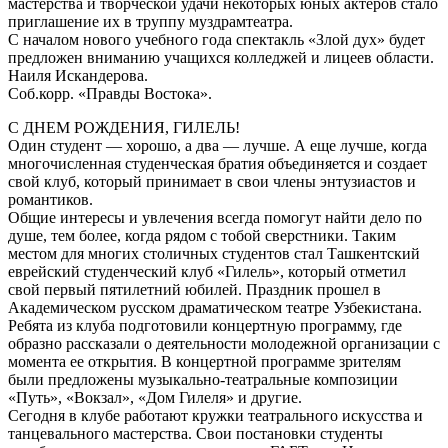
мастерства и творческой удачи некоторых юных актеров стало
приглашение их в труппу муздрамтеатра.
С началом нового учебного года спектакль «Злой дух» будет
предложен вниманию учащихся колледжей и лицеев области.
Наиля Искандерова.
Соб.корр. «Правды Востока».
С ДНЕМ РОЖДЕНИЯ, ГИЛЕЛЬ!
Один студент — хорошо, а два — лучше. А еще лучше, когда
многочисленная студенческая братия объединяется и создает
свой клуб, который принимает в свои члены энтузиастов и
романтиков.
Общие интересы и увлечения всегда помогут найти дело по
душе, тем более, когда рядом с тобой сверстники. Таким
местом для многих столичных студентов стал Ташкентский
еврейский студенческий клуб «Гилель», который отметил
свой первый пятилетний юбилей. Праздник прошел в
Академическом русском драматическом театре Узбекистана.
Ребята из клуба подготовили концертную программу, где
образно рассказали о деятельности молодежной организации с
момента ее открытия. В концертной программе зрителям
были предложены музыкально-театральные композиции
«Путь», «Вокзал», «Дом Гилеля» и другие.
Сегодня в клубе работают кружки театрального искусства и
танцевального мастерства. Свои постановки студенты