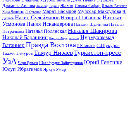
Галина Глушкова
Вячеслав Драчев
Жахон
Джамиля Аипова
Илхом Сафар
Жамшид Раупов
Ильхом Раззаков
Марат Насыров
Муяссар Максудова
Кира Яковлева
Л. Сувонов
Н.
Назип Сулейманов
Назокат
Назира Шабанова
Душаев
Усмонова
Наиля Искандерова
Наталья
Наталия Шулепина
Наталья Шакирова
Наталья Полянская
Петрачкова
Николай Барашкин
Нурмухаммад
Норгул Абдураимова
Правда Востока
Ватанияр
С.Шукуров
Р.Камолов
Тимур Низаев
Туркистон-пресс
Таджи Тимуров
УзА
Юрий Гентшке
Шахабутдин Зайнутдинов
Чори Тухтаев
Юсуп Ибрагимов
Яркул Умар