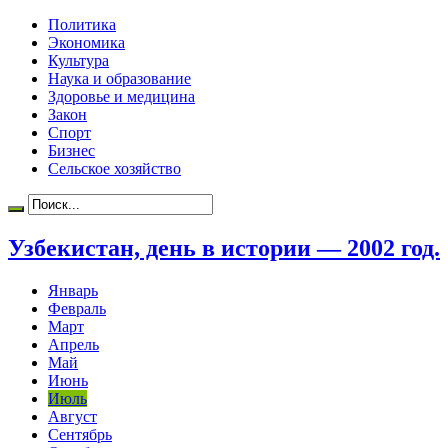
Политика
Экономика
Культура
Наука и образование
Здоровье и медицина
Закон
Спорт
Бизнес
Сельское хозяйство
Узбекистан, день в истории — 2002 год.
Январь
Февраль
Март
Апрель
Май
Июнь
Июль
Август
Сентябрь