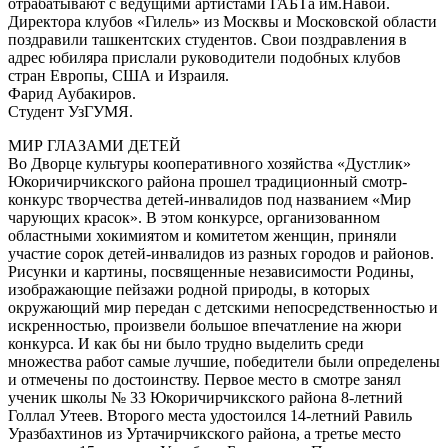
отрабатывают с ведущими артистами ГАБТа им.Навои.
Директора клубов «Гилель» из Москвы и Московской области
поздравили ташкентских студентов. Свои поздравления в
адрес юбиляра прислали руководители подобных клубов
стран Европы, США и Израиля.
Фарид Аубакиров.
Студент УзГУМЯ.
МИР ГЛАЗАМИ ДЕТЕЙ
Во Дворце культуры кооперативного хозяйства «Дустлик»
Юкоричирчикского района прошел традиционный смотр-
конкурс творчества детей-инвалидов под названием «Мир
чарующих красок». В этом конкурсе, организованном
областными хокимиятом и комитетом женщин, приняли
участие сорок детей-инвалидов из разных городов и районов.
Рисунки и картины, посвященные независимости Родины,
изображающие пейзажи родной природы, в которых
окружающий мир передан с детскими непосредственностью и
искренностью, произвели большое впечатление на жюри
конкурса. И как бы ни было трудно выделить среди
множества работ самые лучшие, победители были определены
и отмечены по достоинству. Первое место в смотре занял
ученик школы № 33 Юкоричирчикского района 8-летний
Голлал Утеев. Второго места удостоился 14-летний Равиль
Уразбахтинов из Уртачирчикского района, а третье место