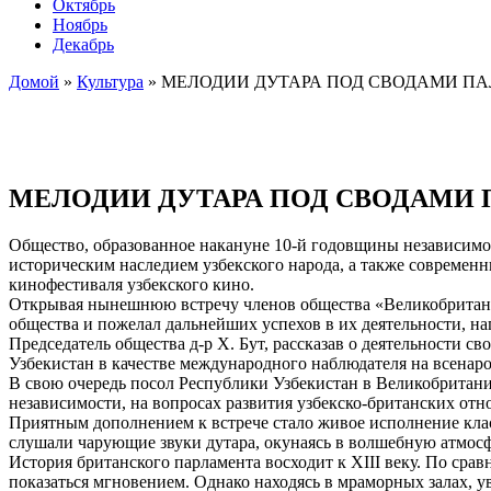
Октябрь
Ноябрь
Декабрь
Домой
»
Культура
»
МЕЛОДИИ ДУТАРА ПОД СВОДАМИ ПА
МЕЛОДИИ ДУТАРА ПОД СВОДАМИ 
Общество, образованное накануне 10-й годовщины независимо
историческим наследием узбекского народа, а также совреме
кинофестиваля узбекского кино.
Открывая нынешнюю встречу членов общества «Великобритани
общества и пожелал дальнейших успехов в их деятельности, н
Председатель общества д-р Х. Бут, рассказав о деятельности с
Узбекистан в качестве международного наблюдателя на всенар
В свою очередь посол Республики Узбекистан в Великобритани
независимости, на вопросах развития узбекско-британских отн
Приятным дополнением к встрече стало живое исполнение клас
слушали чарующие звуки дутара, окунаясь в волшебную атмосф
История британского парламента восходит к XIII веку. По ср
показаться мгновением. Однако находясь в мраморных залах, 