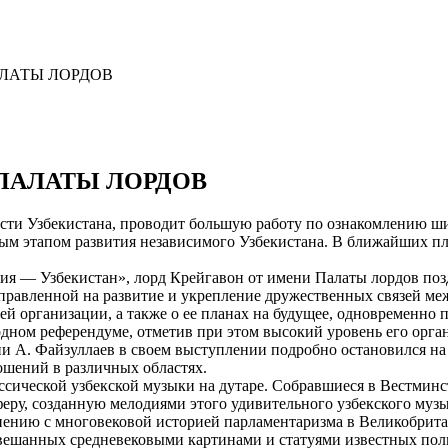
ЛАТЫ ЛОРДОВ
ПАЛАТЫ ЛОРДОВ
сти Узбекистана, проводит большую работу по ознакомлению ш
нным этапом развития независимого Узбекистана. В ближайших 
я — Узбекистан», лорд Крейгавон от имени Палаты лордов поз
аправленной на развитие и укрепление дружественных связей м
воей организации, а также о ее планах на будущее, одновременно
одном референдуме, отметив при этом высокий уровень его орга
и А. Файзуллаев в своем выступлении подробно остановился на
ошений в различных областях.
сической узбекской музыки на дутаре. Собравшиеся в Вестминс
еру, созданную мелодиями этого удивительного узбекского муз
авнению с многовековой историей парламентаризма в Великобрит
увешанных средневековыми картинами и статуями известных пол