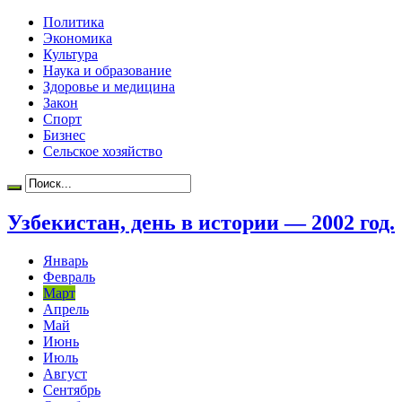
Политика
Экономика
Культура
Наука и образование
Здоровье и медицина
Закон
Спорт
Бизнес
Сельское хозяйство
Узбекистан, день в истории — 2002 год.
Январь
Февраль
Март
Апрель
Май
Июнь
Июль
Август
Сентябрь