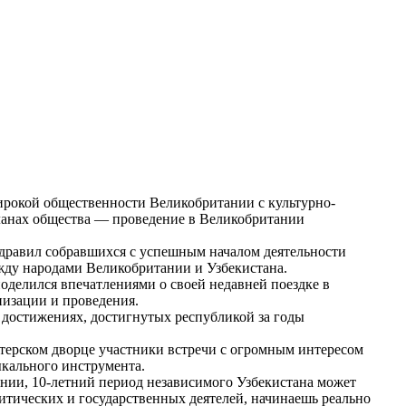
ирокой общественности Великобритании с культурно-
планах общества — проведение в Великобритании
дравил собравшихся с успешным началом деятельности
ежду народами Великобритании и Узбекистана.
 поделился впечатлениями о своей недавней поездке в
низации и проведения.
 достижениях, достигнутых республикой за годы
терском дворце участники встречи с огромным интересом
ыкального инструмента.
ании, 10-летний период независимого Узбекистана может
итических и государственных деятелей, начинаешь реально