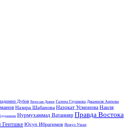
ладимир Дубов
Джамиля Аипова
Галина Глушкова
Вячеслав Драчев
йманов
Назокат Усмонова
Наиля
Назира Шабанова
Правда Востока
Нурмухаммад Ватанияр
бдураимова
 Гентшке
Юсуп Ибрагимов
Яркул Умар