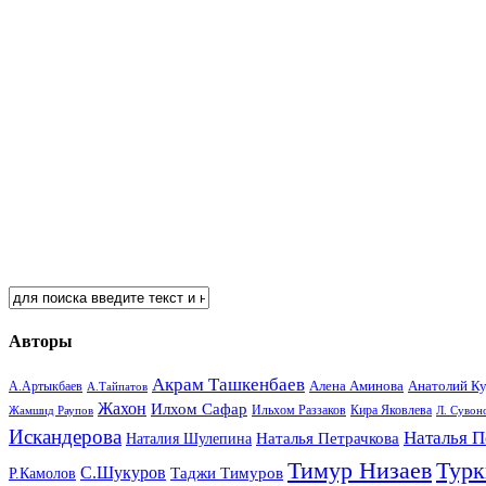
Авторы
Акрам Ташкенбаев
Анатолий К
А.Артыкбаев
Алена Аминова
А.Тайпатов
Жахон
Илхом Сафар
Кира Яковлева
Жамшид Раупов
Ильхом Раззаков
Л. Сувон
Искандерова
Наталья П
Наталья Петрачкова
Наталия Шулепина
Тимур Низаев
Турк
С.Шукуров
Таджи Тимуров
Р.Камолов