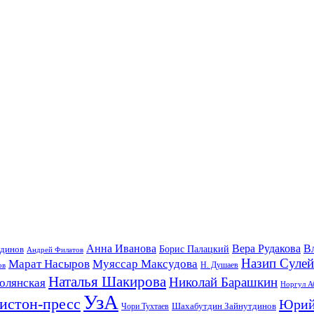
Анна Иванова
Вера Рудакова
В
удинов
Борис Палацкий
Андрей Филатов
Назип Суле
Марат Насыров
Муяссар Максудова
ов
Н. Душаев
Наталья Шакирова
Николай Барашкин
олянская
Норгул А
УзА
истон-пресс
Юрий
Шахабутдин Зайнутдинов
Чори Тухтаев