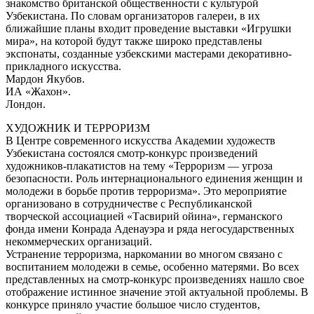
знакомство британской общественности с культурой
Узбекистана. По словам организаторов галереи, в их
ближайшие планы входит проведение выставки «Игрушки
мира», на которой будут также широко представлены
экспонаты, созданные узбекскими мастерами декоративно-
прикладного искусства.
Мардон Якубов.
ИА «Жахон».
Лондон.
ХУДОЖНИК И ТЕРРОРИЗМ
В Центре современного искусства Академии художеств
Узбекистана состоялся смотр-конкурс произведений
художников-плакатистов на тему «Терроризм — угроза
безопасности. Роль интернационального единения женщин и
молодежи в борьбе против терроризма». Это мероприятие
организовано в сотрудничестве с Республиканской
творческой ассоциацией «Тасвирий ойина», германского
фонда имени Конрада Аденауэра и ряда негосударственных
некоммерческих организаций.
Устранение терроризма, наркомании во многом связано с
воспитанием молодежи в семье, особенно матерями. Во всех
представленных на смотр-конкурс произведениях нашло свое
отображение истинное значение этой актуальной проблемы. В
конкурсе приняло участие большое число студентов,