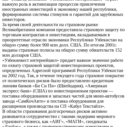
важную роль в активизации процессов привлечения
иностранных инвестиций в экономику нашей республики,
формировании системы стимулов и гарантий для зарубежных
инвесторов.
За время своей деятельности на страховом рынке
Великобритании компания предоставила страховую защиту по
торговым контрактам и инвестициям, вкладываемым в
приоритетные отрасли экономики Республики Узбекистан на
общую сумму более 900 млн долл. США. По итогам 2001г.
выданы страховые полисы на общую сумму обязательств 152
млн долларов США.
«Узбекинвест интернейшнл» придает важное значение работе
по охвату страховой защитой инвестиционных проектов,
определенных Адресной программой Республики Узбекистан
на 2002 год. Так, в течение текущего года страховое покрытие
от политических рисков было предоставлено кредитным
линиям банков «Би Си Пи» (Швейцария), «Американ
экспресс банк» (США) по инвестиционным проектам —
поставка оборудования и запасных частей для мини-автобусов
завода «СамКочАвто» и поставка оборудования для
расширения производства на СП «Кабул Текстайлз».
В области страхования долгосрочных рисков активно
развивается сотрудничество с такими лидерами мирового
страхового бизнеса, как «АИГ», «МАГИ», синдикаты
«Ллойдс», а также с правительственными агентствами и