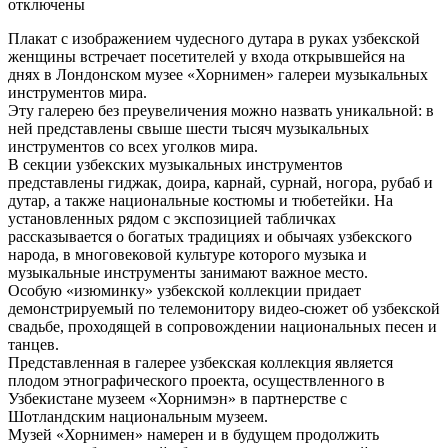
отключены
Плакат с изображением чудесного дутара в руках узбекской
женщины встречает посетителей у входа открывшейся на
днях в Лондонском музее «Хорнимен» галереи музыкальных
инструментов мира.
Эту галерею без преувеличения можно назвать уникальной: в
ней представлены свыше шести тысяч музыкальных
инструментов со всех уголков мира.
В секции узбекских музыкальных инструментов
представлены гиджак, доира, карнай, сурнай, ногора, рубаб и
дутар, а также национальные костюмы и тюбетейки. На
установленных рядом с экспозицией табличках
рассказывается о богатых традициях и обычаях узбекского
народа, в многовековой культуре которого музыка и
музыкальные инструменты занимают важное место.
Особую «изюминку» узбекской коллекции придает
демонстрируемый по телемонитору видео-сюжет об узбекской
свадьбе, проходящей в сопровождении национальных песен и
танцев.
Представленная в галерее узбекская коллекция является
плодом этнографического проекта, осуществленного в
Узбекистане музеем «Хорнимэн» в партнерстве с
Шотландским национальным музеем.
Музей «Хорнимен» намерен и в будущем продолжить