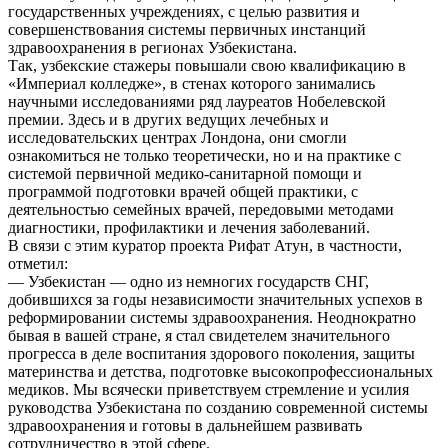
государственных учреждениях, с целью развития и
совершенствования системы первичных инстанций
здравоохранения в регионах Узбекистана.
Так, узбекские стажеры повышали свою квалификацию в
«Империал колледже», в стенах которого занимались
научными исследованиями ряд лауреатов Нобелевской
премии. Здесь и в других ведущих лечебных и
исследовательских центрах Лондона, они смогли
ознакомиться не только теоретически, но и на практике с
системой первичной медико-санитарной помощи и
программой подготовки врачей общей практики, с
деятельностью семейных врачей, передовыми методами
диагностики, профилактики и лечения заболеваний.
В связи с этим куратор проекта Рифат Атун, в частности,
отметил:
— Узбекистан — одно из немногих государств СНГ,
добившихся за годы независимости значительных успехов в
реформировании системы здравоохранения. Неоднократно
бывая в вашей стране, я стал свидетелем значительного
прогресса в деле воспитания здорового поколения, защиты
материнства и детства, подготовке высокопрофессиональных
медиков. Мы всячески приветствуем стремление и усилия
руководства Узбекистана по созданию современной системы
здравоохранения и готовы в дальнейшем развивать
сотрудничество в этой сфере.