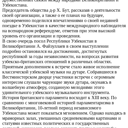
Узбекистана.
Председатель общества д-р Х. Бут, рассказав о деятельности
своей организации, а также о ее планах на будущее,
одновременно поделился впечатлениями о своей недавней
поездке в Узбекистан в качестве международного наблюдателя
на всенародном референдуме, отметив при этом высокий
уровень его организации и проведения.
В свою очередь посол Республики Узбекистан в
Великобритании А. Файзуллаев в своем выступлении
подробно остановился на достижениях, достигнутых
республикой за годы независимости, на вопросах развития
узбекско-британских отношений в различных областях.
Приятным дополнением к встрече стало живое исполнение
классической узбекской музыки на дутаре. Собравшиеся в
Вестминстерском дворце участники встречи с огромным
интересом слушали чарующие звуки дутара, окунаясь в
волшебную атмосферу, созданную мелодиями этого
удивительного узбекского музыкального инструмента.
История британского парламента восходит к XIII веку. По
сравнению с многовековой историей парламентаризма в
Великобритании, 10-летний период независимого
Узбекистана может показаться мгновением. Однако находясь в
мраморных залах, увешанных средневековыми картинами и
статуями известных политических и государственных