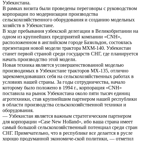
Узбекистана.
В рамках визита были проведены переговоры с руководством
корпорации по модернизации производства
сельскохозяйственного оборудования и созданию модельных
хозяйств в Узбекистане.
В ходе пребывания узбекской делегации в Великобритании на
одном из крупнейших предприятий компании «СNН»,
расположенном в английском городе Базильдон, состоялась
презентация новой модели трактора МХМ-140. Узбекистан
станет первой страной среди государств СНГ, где планируется
начать производство этой модели.
Новая техника является усовершенствованной моделью
производимых в Узбекистане тракторов МХ-135, отлично
зарекомендовавших себя на сельскохозяйственных работах в
условиях нашей страны. За годы сотрудничества, начало
которому было положено в 1994 г., корпорация «СNH»
поставила на рынок Узбекистана около пяти тысяч единиц
агротехники, став крупнейшим партнером нашей республики
в области производства сельскохозяйственной техники и
оборудования.
— Узбекистан является важным стратегическим партнером
для корпорации «Саse New Holland», ибо ваша страна имеет
самый большой сельскохозяйственный потенциал среди стран
СНГ. Примечательно, что в республике все делается в русле
хорошо продуманной экономиче-ской политики, — отметил