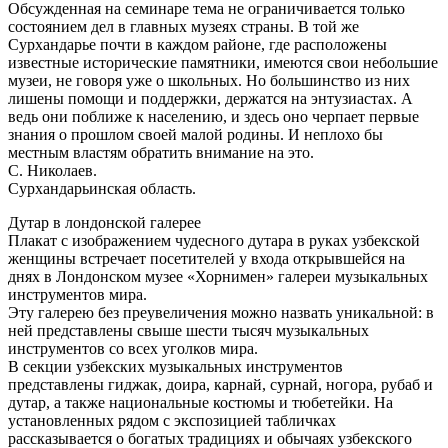
Обсужденная на семинаре тема не ограничивается только
состоянием дел в главных музеях страны. В той же
Сурхандарье почти в каждом районе, где расположены
известные исторические памятники, имеются свои небольшие
музеи, не говоря уже о школьных. Но большинство из них
лишены помощи и поддержки, держатся на энтузиастах. А
ведь они поближе к населению, и здесь оно черпает первые
знания о прошлом своей малой родины. И неплохо бы
местным властям обратить внимание на это.
С. Николаев.
Сурхандарьинская область.
Дутар в лондонской галерее
Плакат с изображением чудесного дутара в руках узбекской
женщины встречает посетителей у входа открывшейся на
днях в Лондонском музее «Хорнимен» галереи музыкальных
инструментов мира.
Эту галерею без преувеличения можно назвать уникальной: в
ней представлены свыше шести тысяч музыкальных
инструментов со всех уголков мира.
В секции узбекских музыкальных инструментов
представлены гиджак, доира, карнай, сурнай, ногора, рубаб и
дутар, а также национальные костюмы и тюбетейки. На
установленных рядом с экспозицией табличках
рассказывается о богатых традициях и обычаях узбекского