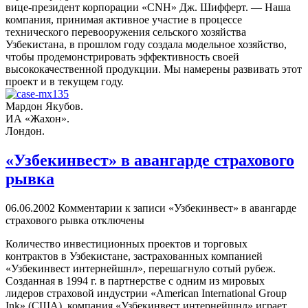
вице-президент корпорации «СNH» Дж. Шифферт. — Наша
компания, принимая активное участие в процессе
технического перевооружения сельского хозяйства
Узбекистана, в прошлом году создала модельное хозяйство,
чтобы продемонстрировать эффективность своей
высококачественной продукции. Мы намерены развивать этот
проект и в текущем году.
Мардон Якубов.
ИА «Жахон».
Лондон.
«Узбекинвест» в авангарде страхового
рывка
06.06.2002
Комментарии
к записи «Узбекинвест» в авангарде
страхового рывка
отключены
Количество инвестиционных проектов и торговых
контрактов в Узбекистане, застрахованных компанией
«Узбекинвест интернейшнл», перешагнуло сотый рубеж.
Созданная в 1994 г. в партнерстве с одним из мировых
лидеров страховой индустрии «American International Group
Ink» (США), компания «Узбекинвест интернейшнл» играет