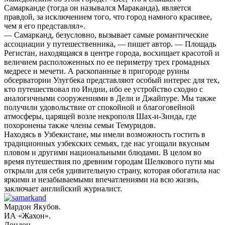
Самарканде (тогда он назывался Мараканда), является
правдой, за исключением того, что город намного красивее,
чем я его представлял».
— Самарканд, безусловно, вызывает самые романтические
ассоциации у путешественника, — пишет автор. — Площадь
Регистан, находящаяся в центре города, восхищает красотой и
величием расположенных по ее периметру трех громадных
медресе и мечети. А раскопанные в пригороде руины
обсерватории Улугбека представляют особый интерес для тех,
кто путешествовал по Индии, ибо ее устройство сходно с
аналогичными сооружениями в Дели и Джайпуре. Мы также
получили удовольствие от спокойной и благоговейной
атмосферы, царящей возле некрополя Шах-и-Зинда, где
похоронены также члены семьи Темуридов.
Находясь в Узбекистане, мы имели возможность гостить в
традиционных узбекских семьях, где нас угощали вкусным
пловом и другими национальными блюдами. В целом во
время путешествия по древним городам Шелкового пути мы
открыли для себя удивительную страну, которая обогатила нас
яркими и незабываемыми впечатлениями на всю жизнь,
заключает английский журналист.
Мардон Якубов.
ИА «Жахон».
Лондон.