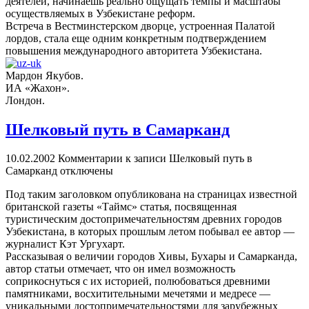
деятелей, начинаешь реально ощущать темпы и масштабы
осуществляемых в Узбекистане реформ.
Встреча в Вестминстерском дворце, устроенная Палатой
лордов, стала еще одним конкретным подтверждением
повышения международного авторитета Узбекистана.
Мардон Якубов.
ИА «Жахон».
Лондон.
Шелковый путь в Самарканд
10.02.2002
Комментарии
к записи Шелковый путь в
Самарканд
отключены
Под таким заголовком опубликована на страницах известной
британской газеты «Таймс» статья, посвященная
туристическим достопримечательностям древних городов
Узбекистана, в которых прошлым летом побывал ее автор —
журналист Кэт Ургухарт.
Рассказывая о величии городов Хивы, Бухары и Самарканда,
автор статьи отмечает, что он имел возможность
соприкоснуться с их историей, полюбоваться древними
памятниками, восхитительными мечетями и медресе —
уникальными достопримечательностями для зарубежных