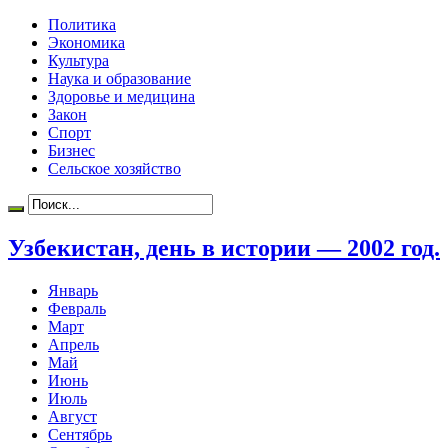
Политика
Экономика
Культура
Наука и образование
Здоровье и медицина
Закон
Спорт
Бизнес
Сельское хозяйство
Узбекистан, день в истории — 2002 год.
Январь
Февраль
Март
Апрель
Май
Июнь
Июль
Август
Сентябрь