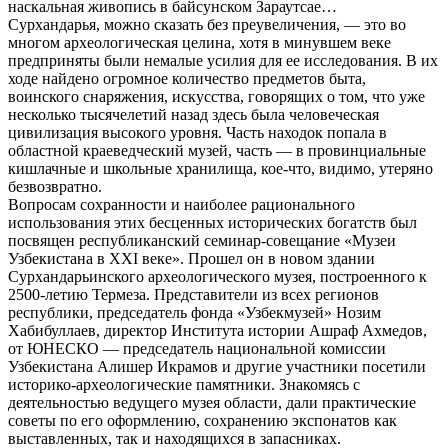
наскальная живопись в байсунском Зараутсае…
Сурхандарья, можно сказать без преувеличения, — это во
многом археологическая целина, хотя в минувшем веке
предприняты были немалые усилия для ее исследования. В их
ходе найдено огромное количество предметов быта,
воинского снаряжения, искусства, говорящих о том, что уже
несколько тысячелетий назад здесь была человеческая
цивилизация высокого уровня. Часть находок попала в
областной краеведческий музей, часть — в провинциальные
кишлачные и школьные хранилища, кое-что, видимо, утеряно
безвозвратно.
Вопросам сохранности и наиболее рационального
использования этих бесценных исторических богатств был
посвящен республиканский семинар-совещание «Музеи
Узбекистана в ХХI веке». Прошел он в новом здании
Сурхандарьинского археологического музея, построенного к
2500-летию Термеза. Представители из всех регионов
республики, председатель фонда «Узбекмузей» Нозим
Хабибуллаев, директор Института истории Ашраф Ахмедов,
от ЮНЕСКО — председатель национальной комиссии
Узбекистана Алишер Икрамов и другие участники посетили
историко-археологические памятники. Знакомясь с
деятельностью ведущего музея области, дали практические
советы по его оформлению, сохранению экспонатов как
выставленных, так и находящихся в запасниках.