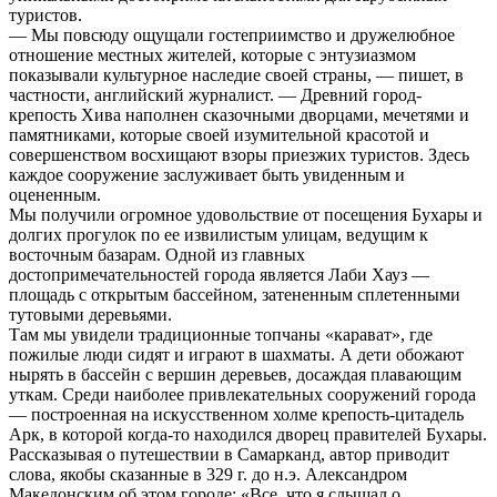
туристов.
— Мы повсюду ощущали гостеприимство и дружелюбное
отношение местных жителей, которые с энтузиазмом
показывали культурное наследие своей страны, — пишет, в
частности, английский журналист. — Древний город-
крепость Хива наполнен сказочными дворцами, мечетями и
памятниками, которые своей изумительной красотой и
совершенством восхищают взоры приезжих туристов. Здесь
каждое сооружение заслуживает быть увиденным и
оцененным.
Мы получили огромное удовольствие от посещения Бухары и
долгих прогулок по ее извилистым улицам, ведущим к
восточным базарам. Одной из главных
достопримечательностей города является Лаби Хауз —
площадь с открытым бассейном, затененным сплетенными
тутовыми деревьями.
Там мы увидели традиционные топчаны «карават», где
пожилые люди сидят и играют в шахматы. А дети обожают
нырять в бассейн с вершин деревьев, досаждая плавающим
уткам. Среди наиболее привлекательных сооружений города
— построенная на искусственном холме крепость-цитадель
Арк, в которой когда-то находился дворец правителей Бухары.
Рассказывая о путешествии в Самарканд, автор приводит
слова, якобы сказанные в 329 г. до н.э. Александром
Македонским об этом городе: «Все, что я слышал о