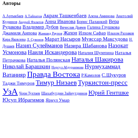
Авторы
Акрам Ташкенбаев
Анатолий
А.Артыкбаев
Алена Аминова
А.Тайпатов
Анна Иванова
Вера
Кудинов
Борис Палацкий
Андрей Филатов
Рудакова
Владимир Дубов
Галина Глушкова
Вячеслав Драчев
Жахон
Джамиля Аипова
Илхом Сафар
Жамшид Раупов
Ильхом Раззаков
Марат Насыров
Муяссар Максудова
Кира Яковлева
Л. Сувонов
Н.
Назип Сулейманов
Назокат
Назира Шабанова
Душаев
Усмонова
Наиля Искандерова
Наталья
Наталия Шулепина
Наталья Шакирова
Наталья Полянская
Петрачкова
Николай Барашкин
Нурмухаммад
Норгул Абдураимова
Правда Востока
Ватанияр
С.Шукуров
Р.Камолов
Тимур Низаев
Туркистон-пресс
Таджи Тимуров
УзА
Юрий Гентшке
Шахабутдин Зайнутдинов
Чори Тухтаев
Юсуп Ибрагимов
Яркул Умар