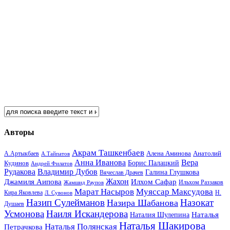
Авторы
Акрам Ташкенбаев
Анатолий
А.Артыкбаев
Алена Аминова
А.Тайпатов
Анна Иванова
Вера
Кудинов
Борис Палацкий
Андрей Филатов
Рудакова
Владимир Дубов
Галина Глушкова
Вячеслав Драчев
Жахон
Джамиля Аипова
Илхом Сафар
Жамшид Раупов
Ильхом Раззаков
Марат Насыров
Муяссар Максудова
Кира Яковлева
Л. Сувонов
Н.
Назип Сулейманов
Назокат
Назира Шабанова
Душаев
Усмонова
Наиля Искандерова
Наталья
Наталия Шулепина
Наталья Шакирова
Наталья Полянская
Петрачкова