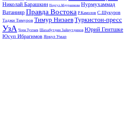
Николай Барашкин
Нурмухаммад
Норгул Абдураимова
Правда Востока
Ватанияр
С.Шукуров
Р.Камолов
Тимур Низаев
Туркистон-пресс
Таджи Тимуров
УзА
Юрий Гентшке
Шахабутдин Зайнутдинов
Чори Тухтаев
Юсуп Ибрагимов
Яркул Умар