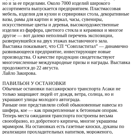
но и за ее пределами. Около 7000 изделий широкого
ассортимента выпускается предприятием. Пластмассовая
мебель, изделия для кухни и сервировки стола, декоративные
вазы, рамы для картин и зеркал, часы, сувениры,
искусственные цветы и деревья, высокохудожественные
изделия из фарфора, цветного стекла и керамики и многое
другое — вот далеко неполный перечень экспозиции,
развернувшейся на двух этажах выставочного зала.
Выставка показывает, что СП “Совпластитал” — динамично
развивающееся предприятие, инвестирующее новые
производства. О качестве продукции свидетельствуют
многочисленные международные призы и награды. Выставка
продолжится до 22 августа.
Лайло Закирова.
ПАВИЛЬОН У ОСТАНОВКИ
Обычные остановки пассажирского транспорта Асаки не
только защищают людей от дождя, ветра, солнца, но и
украшают улицы молодого автограда.
Раньше они представляли собой обыкновенные навесы из
шифера, кое — как прикрепленные к бетонным опорам.
Теперь места ожидания транспорта построены весьма
своеобразно, из добротного кирпича, многие украшены
мрамором. На остановках есть газетные киоски, дуканы по
реализации прохладительных напитков, мороженого,