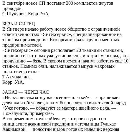
В сентябре новое СП поставит 300 комплектов жгутов
проводов.
С.Шукуров. Корр. УзА.
БЯЗЬ И СИТЕЦ
В Янгиере начало работу новое общество с ограниченной
ответственностью «Янтехсервис», специализированное на
ткацком производстве. Его организовала группа местных
предпринимателей.
«Янтехсервис» сегодня располагает 20 ткацкими станками,
половина из которых уже установлены и в три смены выдают
продукцию — бязь. В скором времени начнут работать еще 10
станков. Помимо бязи, налаживается выпуск махровых
полотенец, ситца.
Т.Ахмадалиев.
Корр. УзА.
ЗАКАЗ — ЧЕРЕЗ ЧАС
«Нельзя ли заказать у вас осеннее платье?» — спрашивает
девушка и объясняет, каким бы она хотела видеть свой наряд.
«Уже готово, — обрадуют ее мастера швейного цеха. —
Пожалуйста, примерьте».
В современном ателье «Чевар», которое создано по
инициативе асакинской предпринимательницы Гульхае
Хакимовой — полсотни видов готовых изделий: верхняя