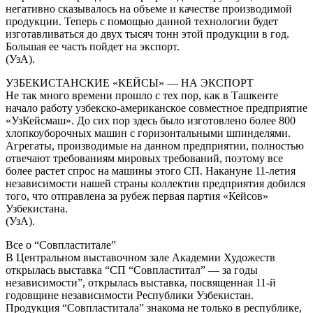
негативно сказывалось на объеме и качестве производимой
продукции. Теперь с помощью данной технологии будет
изготавливаться до двух тысяч тонн этой продукции в год.
Большая ее часть пойдет на экспорт.
(УзА).
УЗБЕКИСТАНСКИЕ «КЕЙСЫ» — НА ЭКСПОРТ
Не так много времени прошло с тех пор, как в Ташкенте
начало работу узбекско-американское совместное предприятие
«УзКейсмаш». До сих пор здесь было изготовлено более 800
хлопкоуборочных машин с горизонтальными шпинделями.
Агрегаты, производимые на данном предприятии, полностью
отвечают требованиям мировых требований, поэтому все
более растет спрос на машины этого СП. Накануне 11-летия
независимости нашей страны коллектив предприятия добился
того, что отправлена за рубеж первая партия «Кейсов»
Узбекистана.
(УзА).
Все о “Совпластитале”
В Центральном выставочном зале Академии Художеств
открылась выставка “СП “Совпластитал” — за годы
независимости”, открылась выставка, посвященная 11-й
годовщине независимости Республики Узбекистан.
Продукция “Совпластитала” знакома не только в республике,