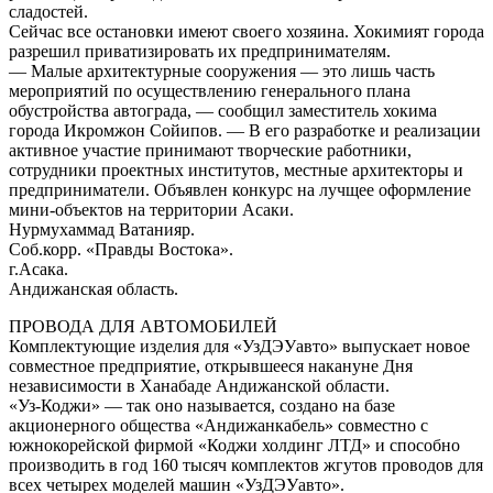
сладостей.
Сейчас все остановки имеют своего хозяина. Хокимият города
разрешил приватизировать их предпринимателям.
— Малые архитектурные сооружения — это лишь часть
мероприятий по осуществлению генерального плана
обустройства автограда, — сообщил заместитель хокима
города Икромжон Сойипов. — В его разработке и реализации
активное участие принимают творческие работники,
сотрудники проектных институтов, местные архитекторы и
предприниматели. Объявлен конкурс на лучщее оформление
мини-объектов на территории Асаки.
Нурмухаммад Ватанияр.
Соб.корр. «Правды Востока».
г.Асака.
Андижанская область.
ПРОВОДА ДЛЯ АВТОМОБИЛЕЙ
Комплектующие изделия для «УзДЭУавто» выпускает новое
совместное предприятие, открывшееся накануне Дня
независимости в Ханабаде Андижанской области.
«Уз-Коджи» — так оно называется, создано на базе
акционерного общества «Андижанкабель» совместно с
южнокорейской фирмой «Коджи холдинг ЛТД» и способно
производить в год 160 тысяч комплектов жгутов проводов для
всех четырех моделей машин «УзДЭУавто».