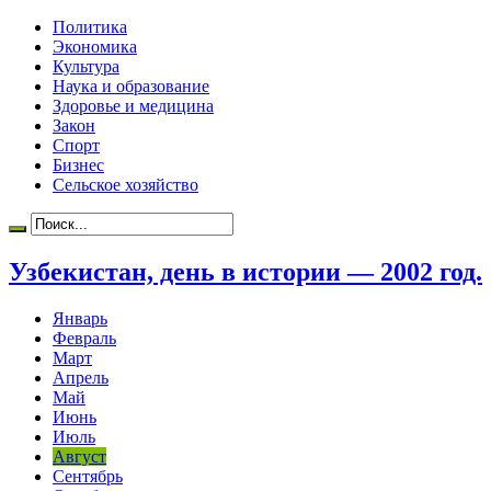
Политика
Экономика
Культура
Наука и образование
Здоровье и медицина
Закон
Спорт
Бизнес
Сельское хозяйство
Узбекистан, день в истории — 2002 год.
Январь
Февраль
Март
Апрель
Май
Июнь
Июль
Август
Сентябрь