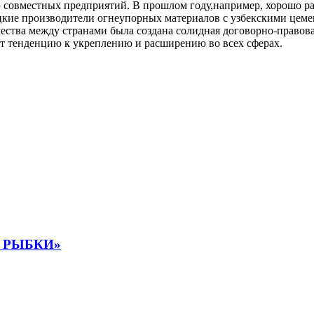
 совместных предприятий. В прошлом году,например, хорошо р
ацкие производители огнеупорных материалов с узбекскими цем
ества между странами была создана солидная договорно-правова
т тенденцию к укреплению и расширению во всех сферах.
 РЫБКИ»