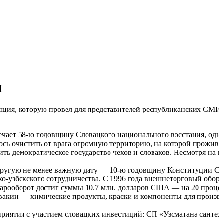
Я
енция, которую провел для представителей республиканских С
тмечает 58-ю годовщину Словацкого национального восстания, 
ось очистить от врага огромную территорию, на которой прожи
ть демократическое государство чехов и словаков. Несмотря на
и другую не менее важную дату — 10-ю годовщину Конституции 
о-узбекского сотрудничества. С 1996 года внешнеторговый обо
товарооборот достиг суммы 10.7 млн. долларов США — на 20 пр
ловакии — химические продукты, краски и компоненты для произ
приятия с участием словацких инвестиций: СП «Узсматана сант