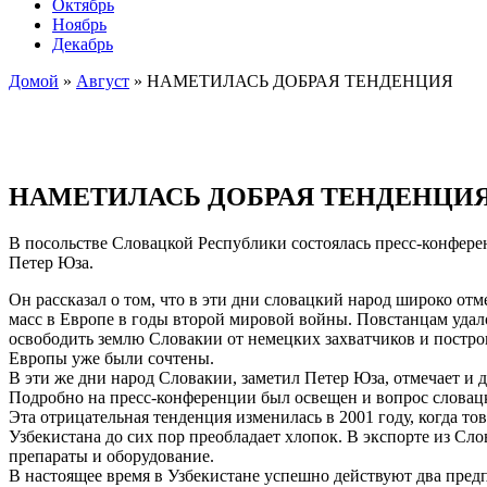
Октябрь
Ноябрь
Декабрь
Домой
»
Август
»
НАМЕТИЛАСЬ ДОБРАЯ ТЕНДЕНЦИЯ
НАМЕТИЛАСЬ ДОБРАЯ ТЕНДЕНЦИ
В посольстве Словацкой Республики состоялась пресс-конфер
Петер Юза.
Он рассказал о том, что в эти дни словацкий народ широко о
масс в Европе в годы второй мировой войны. Повстанцам удал
освободить землю Словакии от немецких захватчиков и построи
Европы уже были сочтены.
В эти же дни народ Словакии, заметил Петер Юза, отмечает 
Подробно на пресс-конференции был освещен и вопрос словацк
Эта отрицательная тенденция изменилась в 2001 году, когда 
Узбекистана до сих пор преобладает хлопок. В экспорте из С
препараты и оборудование.
В настоящее время в Узбекистане успешно действуют два пред