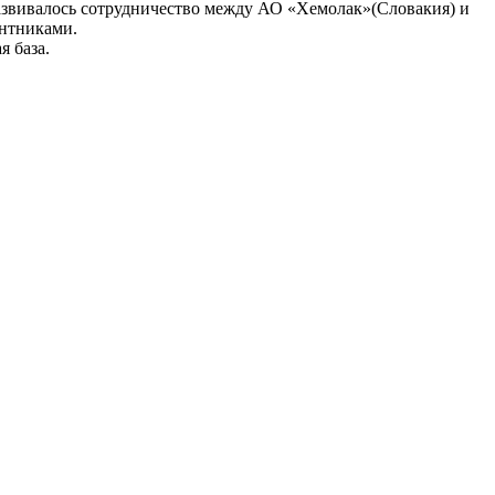
азвивалось сотрудничество между АО «Хемолак»(Словакия) и
ентниками.
я база.