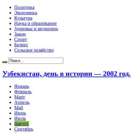
Политика
Экономика
Культура
Наука и образование
Здоровье и медицина
Закон
Спорт
Бизнес
Сельское хозяйство
Узбекистан, день в истории — 2002 год.
Январь
Февраль
Март
Апрель
Май
Июнь
Июль
Август
Сентябрь