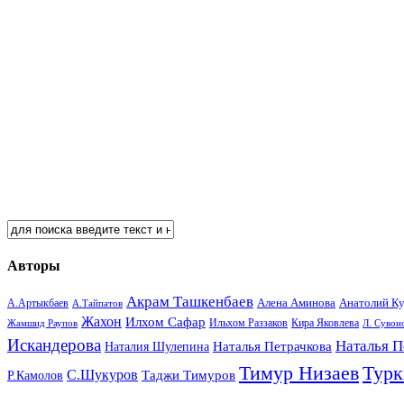
Авторы
Акрам Ташкенбаев
Анатолий К
А.Артыкбаев
Алена Аминова
А.Тайпатов
Жахон
Илхом Сафар
Кира Яковлева
Жамшид Раупов
Ильхом Раззаков
Л. Сувон
Искандерова
Наталья П
Наталья Петрачкова
Наталия Шулепина
Тимур Низаев
Турк
С.Шукуров
Таджи Тимуров
Р.Камолов