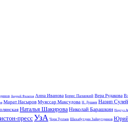
Анна Иванова
Вера Рудакова
В
удинов
Борис Палацкий
Андрей Филатов
Назип Суле
Марат Насыров
Муяссар Максудова
ов
Н. Душаев
Наталья Шакирова
Николай Барашкин
олянская
Норгул А
УзА
истон-пресс
Юрий
Шахабутдин Зайнутдинов
Чори Тухтаев