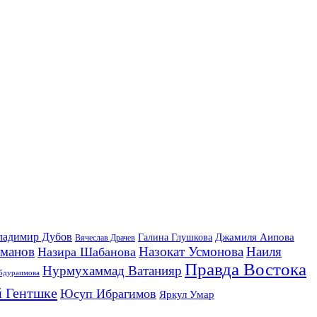
ладимир Дубов
Джамиля Аипова
Галина Глушкова
Вячеслав Драчев
йманов
Назокат Усмонова
Наиля
Назира Шабанова
Правда Востока
Нурмухаммад Ватанияр
бдураимова
 Гентшке
Юсуп Ибрагимов
Яркул Умар