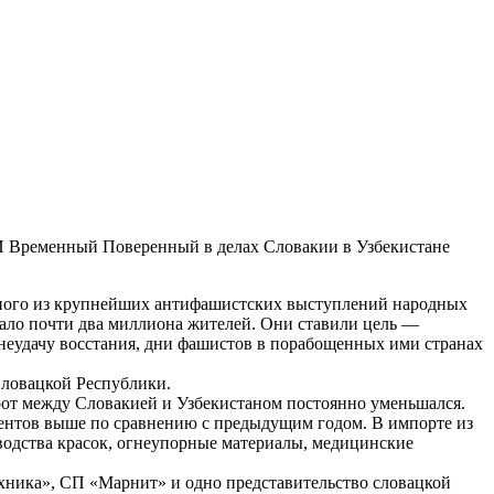
МИ Временный Поверенный в делах Словакии в Узбекистане
одного из крупнейших антифашистских выступлений народных
вало почти два миллиона жителей. Они ставили цель —
 неудачу восстания, дни фашистов в порабощенных ими странах
Словацкой Республики.
рот между Словакией и Узбекистаном постоянно уменьшался.
оцентов выше по сравнению с предыдущим годом. В импорте из
водства красок, огнеупорные материалы, медицинские
ехника», СП «Марнит» и одно представительство словацкой