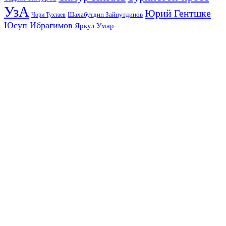
УзА
Юрий Гентшке
Шахабутдин Зайнутдинов
Чори Тухтаев
Юсуп Ибрагимов
Яркул Умар