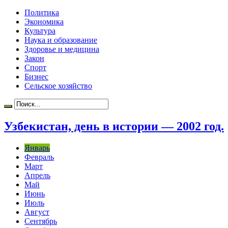
Политика
Экономика
Культура
Наука и образование
Здоровье и медицина
Закон
Спорт
Бизнес
Сельское хозяйство
Узбекистан, день в истории — 2002 год.
Январь
Февраль
Март
Апрель
Май
Июнь
Июль
Август
Сентябрь