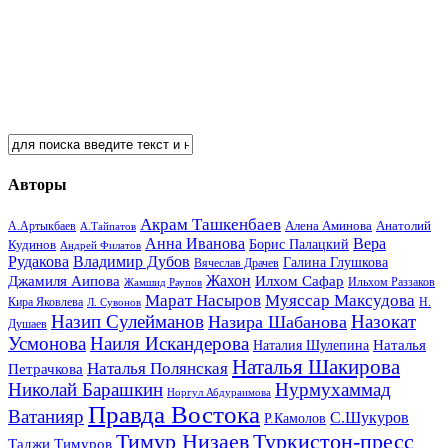
Авторы
Акрам Ташкенбаев
Анатолий
А.Артыкбаев
Алена Аминова
А.Тайпатов
Анна Иванова
Вера
Кудинов
Борис Палацкий
Андрей Филатов
Рудакова
Владимир Дубов
Галина Глушкова
Вячеслав Драчев
Жахон
Джамиля Аипова
Илхом Сафар
Жамшид Раупов
Ильхом Раззаков
Марат Насыров
Муяссар Максудова
Кира Яковлева
Л. Сувонов
Н.
Назип Сулейманов
Назокат
Назира Шабанова
Душаев
Усмонова
Наиля Искандерова
Наталья
Наталия Шулепина
Наталья Шакирова
Наталья Полянская
Петрачкова
Николай Барашкин
Нурмухаммад
Норгул Абдураимова
Правда Востока
Ватанияр
С.Шукуров
Р.Камолов
Тимур Низаев
Туркистон-пресс
Таджи Тимуров