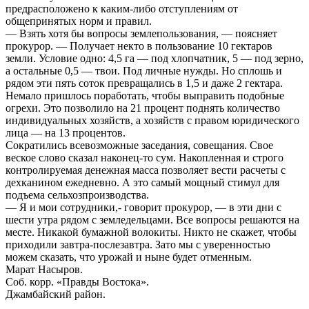
предрасположено к каким-либо отступлениям от
общепринятых норм и правил.
— Взять хотя бы вопросы землепользования, — поясняет
прокурор. — Получает некто в пользование 10 гектаров
земли. Условие одно: 4,5 га — под хлопчатник, 5 — под зерно,
а остальные 0,5 — твои. Под личные нужды. Но сплошь и
рядом эти пять соток превращались в 1,5 и даже 2 гектара.
Немало пришлось поработать, чтобы выправить подобные
огрехи. Это позволило на 21 процент поднять количество
индивидуальных хозяйств, а хозяйств с правом юридического
лица — на 13 процентов.
Сократились всевозможные заседания, совещания. Свое
веское слово сказал наконец-то сум. Накопленная и строго
контролируемая денежная масса позволяет вести расчеты с
дехканином ежедневно. А это самый мощный стимул для
подъема сельхозпроизводства.
— Я и мои сотрудники,- говорит прокурор, — в эти дни с
шести утра рядом с земледельцами. Все вопросы решаются на
месте. Никакой бумажной волокиты. Никто не скажет, чтобы
приходили завтра-послезавтра. Зато мы с уверенностью
можем сказать, что урожай и ныне будет отменным.
Марат Насыров.
Соб. корр. «Правды Востока».
Джамбайский район.