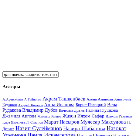
Авторы
Акрам Ташкенбаев
Анатолий
А.Артыкбаев
Алена Аминова
А.Тайпатов
Анна Иванова
Вера
Кудинов
Борис Палацкий
Андрей Филатов
Рудакова
Владимир Дубов
Галина Глушкова
Вячеслав Драчев
Жахон
Джамиля Аипова
Илхом Сафар
Жамшид Раупов
Ильхом Раззаков
Марат Насыров
Муяссар Максудова
Кира Яковлева
Л. Сувонов
Н.
Назип Сулейманов
Назокат
Назира Шабанова
Душаев
Усмонова
Наиля Искандерова
Наталья
Наталия Шулепина