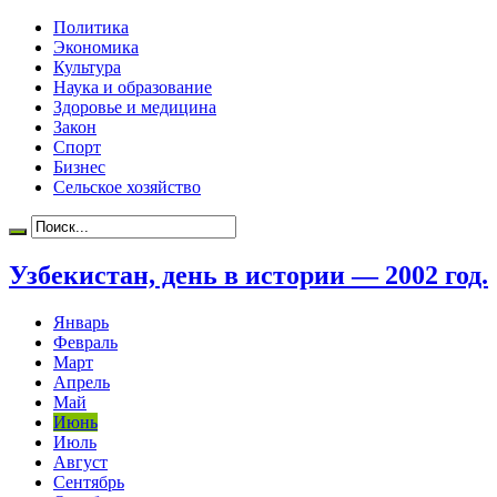
Политика
Экономика
Культура
Наука и образование
Здоровье и медицина
Закон
Спорт
Бизнес
Сельское хозяйство
Узбекистан, день в истории — 2002 год.
Январь
Февраль
Март
Апрель
Май
Июнь
Июль
Август
Сентябрь