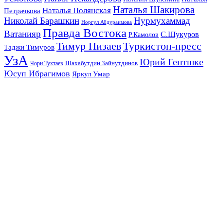
Наталья Шакирова
Наталья Полянская
Петрачкова
Николай Барашкин
Нурмухаммад
Норгул Абдураимова
Правда Востока
Ватанияр
С.Шукуров
Р.Камолов
Тимур Низаев
Туркистон-пресс
Таджи Тимуров
УзА
Юрий Гентшке
Шахабутдин Зайнутдинов
Чори Тухтаев
Юсуп Ибрагимов
Яркул Умар