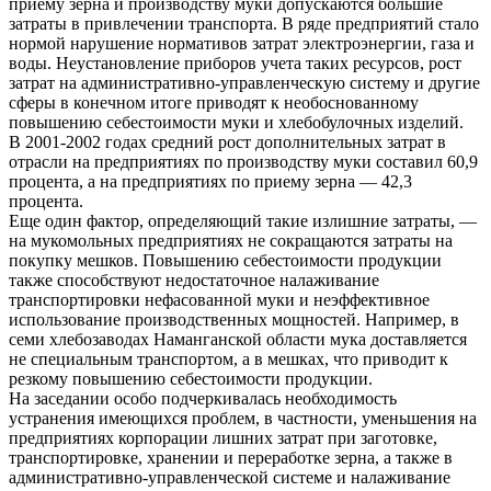
приему зерна и производству муки допускаются большие
затраты в привлечении транспорта. В ряде предприятий стало
нормой нарушение нормативов затрат электроэнергии, газа и
воды. Неустановление приборов учета таких ресурсов, рост
затрат на административно-управленческую систему и другие
сферы в конечном итоге приводят к необоснованному
повышению себестоимости муки и хлебобулочных изделий.
В 2001-2002 годах средний рост дополнительных затрат в
отрасли на предприятиях по производству муки составил 60,9
процента, а на предприятиях по приему зерна — 42,3
процента.
Еще один фактор, определяющий такие излишние затраты, —
на мукомольных предприятиях не сокращаются затраты на
покупку мешков. Повышению себестоимости продукции
также способствуют недостаточное налаживание
транспортировки нефасованной муки и неэффективное
использование производственных мощностей. Например, в
семи хлебозаводах Наманганской области мука доставляется
не специальным транспортом, а в мешках, что приводит к
резкому повышению себестоимости продукции.
На заседании особо подчеркивалась необходимость
устранения имеющихся проблем, в частности, уменьшения на
предприятиях корпорации лишних затрат при заготовке,
транспортировке, хранении и переработке зерна, а также в
административно-управленческой системе и налаживание