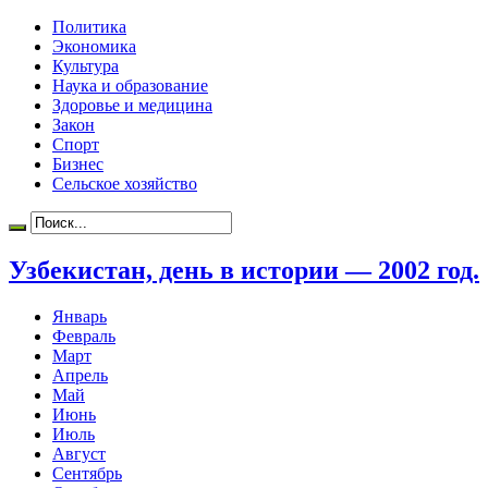
Политика
Экономика
Культура
Наука и образование
Здоровье и медицина
Закон
Спорт
Бизнес
Сельское хозяйство
Узбекистан, день в истории — 2002 год.
Январь
Февраль
Март
Апрель
Май
Июнь
Июль
Август
Сентябрь