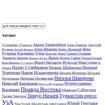
Авторы
Акрам Ташкенбаев
Анатолий
А.Артыкбаев
Алена Аминова
А.Тайпатов
Анна Иванова
Вера
Кудинов
Борис Палацкий
Андрей Филатов
Рудакова
Владимир Дубов
Галина Глушкова
Вячеслав Драчев
Жахон
Джамиля Аипова
Илхом Сафар
Жамшид Раупов
Ильхом Раззаков
Марат Насыров
Муяссар Максудова
Кира Яковлева
Л. Сувонов
Н.
Назип Сулейманов
Назокат
Назира Шабанова
Душаев
Усмонова
Наиля Искандерова
Наталья
Наталия Шулепина
Наталья Шакирова
Наталья Полянская
Петрачкова
Николай Барашкин
Нурмухаммад
Норгул Абдураимова
Правда Востока
Ватанияр
С.Шукуров
Р.Камолов
Тимур Низаев
Туркистон-пресс
Таджи Тимуров
УзА
Юрий Гентшке
Шахабутдин Зайнутдинов
Чори Тухтаев