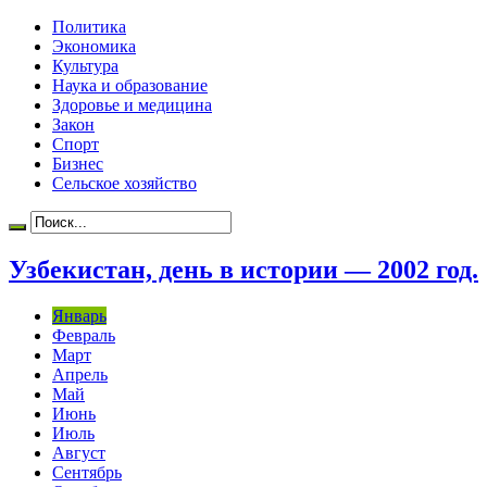
Политика
Экономика
Культура
Наука и образование
Здоровье и медицина
Закон
Спорт
Бизнес
Сельское хозяйство
Узбекистан, день в истории — 2002 год.
Январь
Февраль
Март
Апрель
Май
Июнь
Июль
Август
Сентябрь