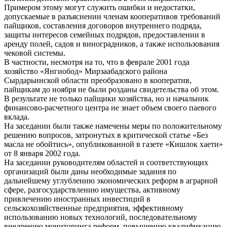
Примером этому могут служить ошибки и недостатки,
допускаемые в разъяснении членам кооперативов требований
пайщиков, составления договоров внутреннего подряда,
защиты интересов семейных подрядов, предоставлении в
аренду полей, садов и виноградников, а также использования
чековой системы.
В частности, несмотря на то, что в феврале 2001 года
хозяйство «Янгиобод» Мирзаабадского района
Сырдарьинской области преобразовано в кооператив,
пайщикам до ноября не были розданы свидетельства об этом.
В результате не только пайщики хозяйства, но и начальник
финансово-расчетного центра не знает объем своего паевого
вклада.
На заседании были также намечены меры по положительному
решению вопросов, затронутых в критической статье «Без
масла не обойтись», опубликованной в газете «Кишлок хаети»
от 8 января 2002 года.
На заседании руководителям областей и соответствующих
организаций были даны необходимые задания по
дальнейшему углублению экономических реформ в аграрной
сфере, разгосударствлению имущества, активному
привлечению иностранных инвестиций в
сельскохозяйственные предприятия, эффективному
использованию новых технологий, последовательному
внедрению мониторинга реформ, повышению квалификацию