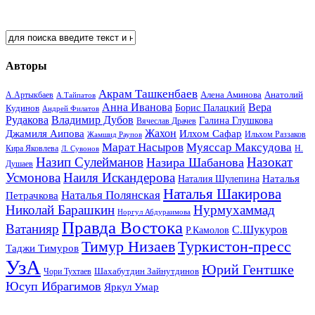
Авторы
Акрам Ташкенбаев
Анатолий
А.Артыкбаев
Алена Аминова
А.Тайпатов
Анна Иванова
Вера
Кудинов
Борис Палацкий
Андрей Филатов
Рудакова
Владимир Дубов
Галина Глушкова
Вячеслав Драчев
Жахон
Джамиля Аипова
Илхом Сафар
Жамшид Раупов
Ильхом Раззаков
Марат Насыров
Муяссар Максудова
Кира Яковлева
Л. Сувонов
Н.
Назип Сулейманов
Назокат
Назира Шабанова
Душаев
Усмонова
Наиля Искандерова
Наталья
Наталия Шулепина
Наталья Шакирова
Наталья Полянская
Петрачкова
Николай Барашкин
Нурмухаммад
Норгул Абдураимова
Правда Востока
Ватанияр
С.Шукуров
Р.Камолов
Тимур Низаев
Туркистон-пресс
Таджи Тимуров
УзА
Юрий Гентшке
Шахабутдин Зайнутдинов
Чори Тухтаев
Юсуп Ибрагимов
Яркул Умар