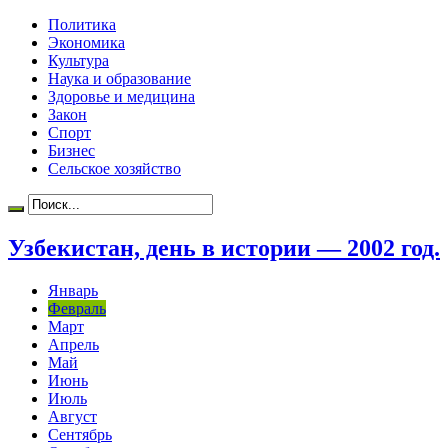
Политика
Экономика
Культура
Наука и образование
Здоровье и медицина
Закон
Спорт
Бизнес
Сельское хозяйство
Узбекистан, день в истории — 2002 год.
Январь
Февраль
Март
Апрель
Май
Июнь
Июль
Август
Сентябрь