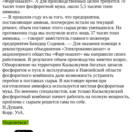
«Фаргонаазот». А для производственных целей требуется 70
тысяч тонн фосфоритной муки, около 5,5 тысячи тонн
аммиака.
— В прошлом году из-за того, что предприятия,
поставляющие аммиак, поочередно встали на текущий
ремонт, объем поставки этого сырья резко уменьшился. На
протяжении года мы получили всего лишь 37 тысяч тонн
аммиака, — говорит заместитель главного инженера
предприятия Баходир Содиков. — Для оказания помощи в
реконструкции объединения «Электрокимесаноат» и
акционерного общества «Фаргонаазот» мы направили своих
работников. В результате объем производства заметно возрос.
Обнаружение на территории Кызылкумов богатых запасов
фосфоритов и пуск в эксплуатацию в Навоийской области
фосфоритного комбината дали возможность устранить
перебои в поставках сырья. В настоящее время при
изготовлении аммофоса используется местная фосфоритная
мука. По мнению специалистов, как только Кызылкумский
фосфоритный комбинат начнет работать на полную мощность,
проблема с сырьем решится сама по себе.
Н.Душаев.
Корр. УзА.
Поделиться !