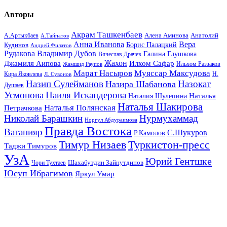
Авторы
Акрам Ташкенбаев
Анатолий
А.Артыкбаев
Алена Аминова
А.Тайпатов
Анна Иванова
Вера
Кудинов
Борис Палацкий
Андрей Филатов
Рудакова
Владимир Дубов
Галина Глушкова
Вячеслав Драчев
Жахон
Джамиля Аипова
Илхом Сафар
Жамшид Раупов
Ильхом Раззаков
Марат Насыров
Муяссар Максудова
Кира Яковлева
Л. Сувонов
Н.
Назип Сулейманов
Назокат
Назира Шабанова
Душаев
Усмонова
Наиля Искандерова
Наталья
Наталия Шулепина
Наталья Шакирова
Наталья Полянская
Петрачкова
Николай Барашкин
Нурмухаммад
Норгул Абдураимова
Правда Востока
Ватанияр
С.Шукуров
Р.Камолов
Тимур Низаев
Туркистон-пресс
Таджи Тимуров
УзА
Юрий Гентшке
Шахабутдин Зайнутдинов
Чори Тухтаев
Юсуп Ибрагимов
Яркул Умар