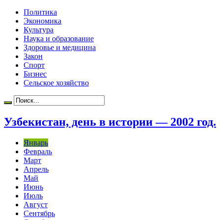
Политика
Экономика
Культура
Наука и образование
Здоровье и медицина
Закон
Спорт
Бизнес
Сельское хозяйство
Узбекистан, день в истории — 2002 год.
Январь
Февраль
Март
Апрель
Май
Июнь
Июль
Август
Сентябрь