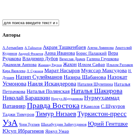
Авторы
Акрам Ташкенбаев
Анатолий
А.Артыкбаев
Алена Аминова
А.Тайпатов
Анна Иванова
Вера
Кудинов
Борис Палацкий
Андрей Филатов
Рудакова
Владимир Дубов
Галина Глушкова
Вячеслав Драчев
Жахон
Джамиля Аипова
Илхом Сафар
Жамшид Раупов
Ильхом Раззаков
Марат Насыров
Муяссар Максудова
Кира Яковлева
Л. Сувонов
Н.
Назип Сулейманов
Назокат
Назира Шабанова
Душаев
Усмонова
Наиля Искандерова
Наталья
Наталия Шулепина
Наталья Шакирова
Наталья Полянская
Петрачкова
Николай Барашкин
Нурмухаммад
Норгул Абдураимова
Правда Востока
Ватанияр
С.Шукуров
Р.Камолов
Тимур Низаев
Туркистон-пресс
Таджи Тимуров
УзА
Юрий Гентшке
Шахабутдин Зайнутдинов
Чори Тухтаев
Юсуп Ибрагимов
Яркул Умар