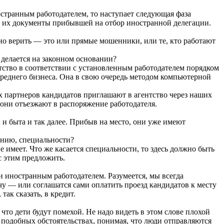
остранным работодателем, то наступает следующая фаза
 и их документы прибывшей на отбор иностранной делегации.
ужно верить — это или прямые мошенники, или те, кто работают
делается на законном основании?
тство в соответствии с установленным работодателем порядком
среднего бизнеса. Она в свою очередь методом компьютерной
ых партнеров кандидатов приглашают в агентство через наших
они отъезжают в распоряжение работодателя.
 и быта и так далее. Прибыв на место, они уже имеют
ению, специальности?
 имеет. Что же касается специальности, то здесь должно быть
с этим предложить.
и иностранным работодателем. Разумеется, мы всегда
чу — или соглашатся сами оплатить проезд кандидатов к месту
так сказать, в кредит.
что дети будут помехой. Не надо видеть в этом слове плохой
 подобных обстоятельствах, понимая, что люди отправляются