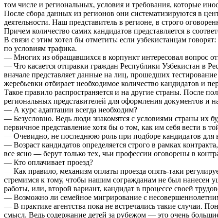
том числе и региональных, условия и требования, которые ино
После сбора данных из регионов они систематизируются в цент
деятельности. Наш представитель в регионе, в строго оговоре
Причем количество самих кандидатов представляется в соответ
В связи с этим хотел бы отметить: если узбекистанцам говорят
по условиям трафика.
— Многих из обращавшихся в корпункт интересовал вопрос отп
— Что касается отправки граждан Республики Узбекистан в Ре
вначале представляет данные на лиц, прошедших тестирование
жеребьевки отбирает необходимое количество кандидатов и пер
Такое правило распространяется и на другие страны. После по
региональных представителей для оформления документов и на
— А курс адаптации всегда необходим?
— Безусловно. Ведь люди знакомятся с условиями страны их бу
первичное представление хотя бы о том, как им себя вести в т
— Очевидно, не последнюю роль при подборе кандидатов для в
— Возраст кандидатов определяется строго в рамках контракта,
все ясно — берут только тех, чьи профессии оговорены в контр
— Кто оплачивает проезд?
— Как правило, механизм оплаты проезда опять-таки регулиру
стремимся к тому, чтобы нашим согражданам не был нанесен у
работы, или, второй вариант, кандидат в процессе своей трудов
— Возможно ли семейное мигрирование с несовершеннолетни
— В практике агентства пока не встречались такие случаи. Пон
смысл. Ведь содержание детей за рубежом — это очень большие