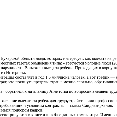
ухарской области люди, которых интересует, как выехать на рабо
естных газетах объявления типа: «Требуются молодые люди (20-
 наружности. Возможен выезд за рубеж». Приходящих в корпунк
 из Интернета.
играция составляет в год 1,5 миллиона человек, а вот трафик 
ерят, что покинуть пределы страны можно легально, обратившись
ка» обратился к начальнику Агентства по вопросам внешней тр
х желание выехать за рубеж для трудоустройства или профессио
требованиям и условиям контракта, — сказал Саидназирханов. —
аемся подбором кадров.
регистрируются в книге или в базе данных компьютера. Именно 