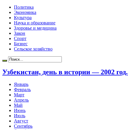
Политика
Экономика
Культура
Наука и образование
Здоровье и медицина
Закон
Спорт
Бизнес
Сельское хозяйство
Узбекистан, день в истории — 2002 год.
Январь
Февраль
Март
Апрель
Май
Июнь
Июль
Август
Сентябрь