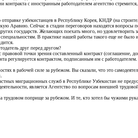
ии контракта с иностранным работодателем агентство стремится, 
о отправке узбекистанцев в Республику Корея, КНДР (на строит
ую Аравию. Сейчас в стадии переговоров находятся вопросы п
угих государств. Желающих поехать много, но удовлетворить за
специальностям. В практике нашей работы такого еще не было и
дится.
тодатель друг перед другом?
правовой точки зрения составленный контракт (соглашение, дого
та регулируется контрактом, подписанным им с работодателем. 
тях в рабочей силе за рубежом. Вы сказали, что это самодеятел
.
частных миграционных служб в Республике Узбекистан не преду
еятельности, является Агентство по вопросам внешней трудово
на трудовом поприще за рубежом. И те, кто хотел бы чужими рука