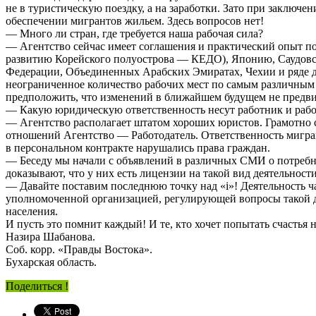
не в туристическую поездку, а на заработки. Зато при заключен
обеспечении мигрантов жильем. Здесь вопросов нет!
— Много ли стран, где требуется наша рабочая сила?
— Агентство сейчас имеет соглашения и практический опыт п
развитию Корейского полуострова — КЕДО), Японию, Саудовск
Федерации, Объединенных Арабских Эмиратах, Чехии и ряде др
неограниченное количество рабочих мест по самым различным 
предположить, что изменений в ближайшем будущем не предви
— Какую юридическую ответственность несут работник и рабо
— Агентство располагает штатом хороших юристов. Грамотно с 
отношений Агентство — Работодатель. Ответственность мигран
в персональном контракте нарушались права граждан.
— Беседу мы начали с объявлений в различных СМИ о потребнос
доказывают, что у них есть лицензии на такой вид деятельности
— Давайте поставим последнюю точку над «i»! Деятельность 
уполномоченной организацией, регулирующей вопросы такой д
населения.
И пусть это помнит каждый! И те, кто хочет попытать счастья 
Назира Шабанова.
Соб. корр. «Правды Востока».
Бухарская область.
Поделиться !