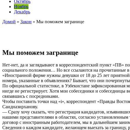
Октябрь
Ноябрь
Декабрь
Домой
»
Закон
»
Мы поможем загранице
Мы поможем загранице
Нет-нет, да и заглядывают в корреспондентский пункт «ПВ» по Б
социального положения… Но все ссылаются на прочитанные в м
«Иностранной фирме нужны девушки от 18 до 25 лет приятной
номера, указанные в объявлениях? Бывает, что они почерпнуты
По официальной статистике, в Узбекистане зафиксированная м
нигде не регистрирует. Хотя мои собеседники и собеседницы в
связавшись с посредниками.
Чтобы поставить точки над «i», корреспондент «Правды Восто
Саидназирханову.
— Сразу хочу сказать, что регистрация кандидатов, изъявивши
нашими представителями в областях, согласно установленным 
договор с иностранным работодателем, мы в дальнейшем заним
Сведения о каждом кандидате, желающем выехать за границу, 