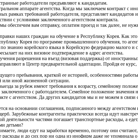
странные работодатели предъявляют к кандидатам.
ральном аппарате агентства. Когда мы заключаем контракт с ин
нных рамках требований работодателя, представляет кандидатов
ствии с условиями заключенного агентством контракта.
: мы обеспечим вам отправку, оплатим проезд и так далее, не н
равки наших граждан на обучение в Республику Корея. Как это 
спублику Корея по программе промышленного обучения, то аген
 по знанию корейского языка в Корейскую федерацию малого и 
есылает на них визовое подтверждение в адрес агентства.
лучения разрешения на въезд (визовая поддержка) от иностранн
правляют в Центр предварительной адаптации. Пройдя ее курс, 
дущего пребывания, краткой ее историей, особенностями работы
ой или иной жизненной ситуации.
ыезда за рубеж имеют требования к возрасту, семейному полож
 заключенного с работодателем. Семейное положение значения не
акте с агентством. Да других кандидатов мы и не можем в связи 
ется на основании соглашения, подписанного между агентством 
щерб. Зарубежные контрагенты практически всегда идут навстре
ой деятельности частями погашает транспортные расходы, а едет, 
ми детьми?
имаете, люди едут на заработки временно, поэтому они считают, 
 расходы и до сих пор ни одна из инофирм даже не упоминала о