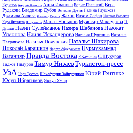
Анна Иванова
Вера
Кудинов
Борис Палацкий
Андрей Филатов
Рудакова
Владимир Дубов
Галина Глушкова
Вячеслав Драчев
Жахон
Джамиля Аипова
Илхом Сафар
Жамшид Раупов
Ильхом Раззаков
Марат Насыров
Муяссар Максудова
Кира Яковлева
Л. Сувонов
Н.
Назип Сулейманов
Назокат
Назира Шабанова
Душаев
Усмонова
Наиля Искандерова
Наталья
Наталия Шулепина
Наталья Шакирова
Наталья Полянская
Петрачкова
Николай Барашкин
Нурмухаммад
Норгул Абдураимова
Правда Востока
Ватанияр
С.Шукуров
Р.Камолов
Тимур Низаев
Туркистон-пресс
Таджи Тимуров
УзА
Юрий Гентшке
Шахабутдин Зайнутдинов
Чори Тухтаев
Юсуп Ибрагимов
Яркул Умар