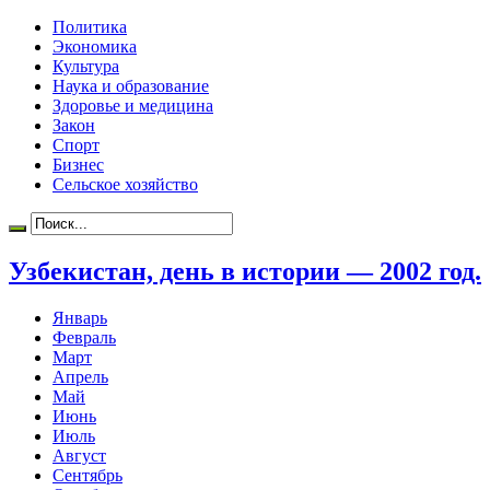
Политика
Экономика
Культура
Наука и образование
Здоровье и медицина
Закон
Спорт
Бизнес
Сельское хозяйство
Узбекистан, день в истории — 2002 год.
Январь
Февраль
Март
Апрель
Май
Июнь
Июль
Август
Сентябрь