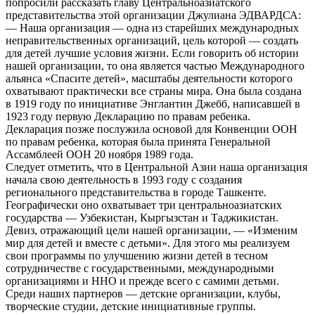
попросили рассказать главу Центральноазиатского
представительства этой организации Джулиана ЭДВАРДСА:
— Наша организация — одна из старейших международных
неправительственных организаций, цель которой — создать
для детей лучшие условия жизни. Если говорить об истории
нашей организации, то она является частью Международного
альянса «Спасите детей», масштабы деятельности которого
охватывают практически все страны мира. Она была создана
в 1919 году по инициативе Энглантин Джебб, написавшей в
1923 году первую Декларацию по правам ребенка.
Декларация позже послужила основой для Конвенции ООН
по правам ребенка, которая была принята Генеральной
Ассамблеей ООН 20 ноября 1989 года.
Следует отметить, что в Центральной Азии наша организация
начала свою деятельность в 1993 году с создания
регионального представительства в городе Ташкенте.
Географически оно охватывает три центральноазиатских
государства — Узбекистан, Кыргызстан и Таджикистан.
Девиз, отражающий цели нашей организации, — «Изменим
мир для детей и вместе с детьми». Для этого мы реализуем
свои программы по улучшению жизни детей в тесном
сотрудничестве с государственными, международными
организациями и ННО и прежде всего с самими детьми.
Среди наших партнеров — детские организации, клубы,
творческие студии, детские инициативные группы.