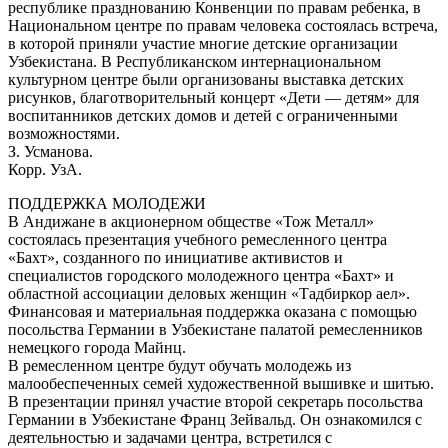
республике празднованию Конвенции по правам ребенка, в
Национальном центре по правам человека состоялась встреча,
в которой приняли участие многие детские организации
Узбекистана. В Республиканском интернациональном
культурном центре были организованы выставка детских
рисунков, благотворительный концерт «Дети — детям» для
воспитанников детских домов и детей с ограниченными
возможностями.
З. Усманова.
Корр. УзА.
ПОДДЕРЖКА МОЛОДЕЖИ
В Андижане в акционерном обществе «Тож Металл»
состоялась презентация учебного ремесленного центра
«Бахт», созданного по инициативе активистов и
специалистов городского молодежного центра «Бахт» и
областной ассоциации деловых женщин «Тадбиркор аел».
Финансовая и материальная поддержка оказана с помощью
посольства Германии в Узбекистане палатой ремесленников
немецкого города Майнц.
В ремесленном центре будут обучать молодежь из
малообеспеченных семей художественной вышивке и шитью.
В презентации принял участие второй секретарь посольства
Германии в Узбекистане Франц Зейвальд. Он ознакомился с
деятельностью и задачами центра, встретился с