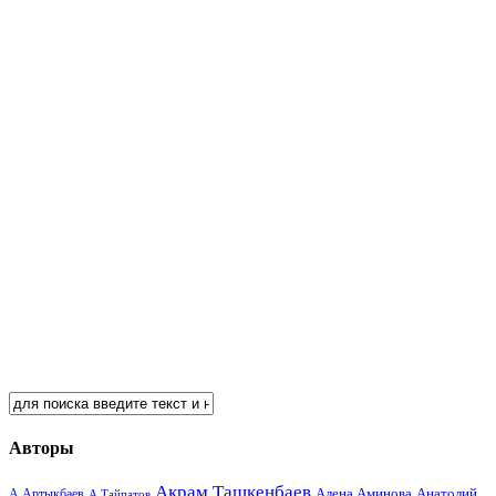
Авторы
Акрам Ташкенбаев
Анатолий
А.Артыкбаев
Алена Аминова
А.Тайпатов