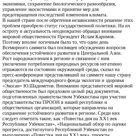
экономики, сохранение биологического разнообразия,
управление экосистемами и принятие мер для
предотвращения последствий изменения климата.
В нашей стране после обретения независимости решение этих
проблем приобрело статус государственной политики. На их
остроту и актуальность неоднократно обращал внимание
мировой общественности Президент Ислам Каримов.
Поэтому вполне логичным было то, что один день
Всемирного саммита был посвящен обсуждению вопросов
обеспечения устойчивого развития в Центральной Азии.
Рост народонаселения в регионе и связанное с ним
увеличение потребления природных ресурсов негативно
отражаются на состоянии окружающей среды, сказал на
пресс-конференции представлявший на саммите нашу страну
председатель международного фонда экологии и здоровья
«Экосан» Ю.Шадиметов. Вниманию представителей мировой
общественности был предложен целый ряд документов,
подготовленных правительством Узбекистана при участии
представительства ПРООН в нашей республике и
общественных организаций, которые направлены на
сохранение устойчивого развития в регионе. Среди них
следует отметить такие, как «Повестка дня на ХХ1 век
Республики Узбекистан», «Национальный обзор по оценке
прогресса, достигнутого Республикой Узбекистан по
выполнению «Повестки дня на ХХ1 век», проекты,