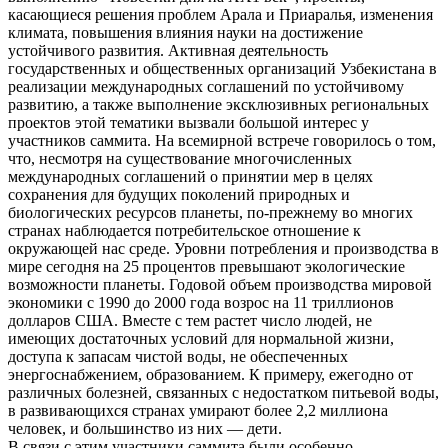
касающиеся решения проблем Арала и Приаралья, изменения
климата, повышения влияния науки на достижение
устойчивого развития. Активная деятельность
государственных и общественных организаций Узбекистана в
реализации международных соглашений по устойчивому
развитию, а также выполнение эксклюзивных региональных
проектов этой тематики вызвали большой интерес у
участников саммита. На всемирной встрече говорилось о том,
что, несмотря на существование многочисленных
международных соглашений о принятии мер в целях
сохранения для будущих поколений природных и
биологических ресурсов планеты, по-прежнему во многих
странах наблюдается потребительское отношение к
окружающей нас среде. Уровни потребления и производства в
мире сегодня на 25 процентов превышают экологические
возможности планеты. Годовой объем производства мировой
экономики с 1990 до 2000 года возрос на 11 триллионов
долларов США. Вместе с тем растет число людей, не
имеющих достаточных условий для нормальной жизни,
доступа к запасам чистой воды, не обеспеченных
энергоснабжением, образованием. К примеру, ежегодно от
различных болезней, связанных с недостатком питьевой воды,
в развивающихся странах умирают более 2,2 миллиона
человек, и большинство из них — дети.
В связи с этим участники саммита были особенно