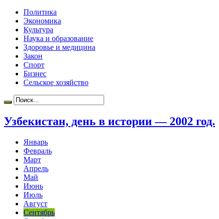
Политика
Экономика
Культура
Наука и образование
Здоровье и медицина
Закон
Спорт
Бизнес
Сельское хозяйство
Узбекистан, день в истории — 2002 год.
Январь
Февраль
Март
Апрель
Май
Июнь
Июль
Август
Сентябрь