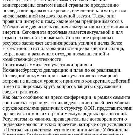
заинтересованы опытом нашей страны по преодолению
последствий аральского кризиса, изменений климата, в том
числе вызванной им двухгодичной засухи. Также они
проявили интерес к тому, какие меры предпринимаются в
Узбекистане для использования альтернативных источников
энергии. Сегодня эта проблема является актуальной и для
стран с развитой экономикой. Истощение природных
ресурсов заставляет активизировать усилия в целях более
эффективного использования потенциала энергии солнца,
ветра, воды и различных отходов промышленной и
хозяйственной деятельности.
По итогам саммита его участники приняли
Йоханнесбургскую декларацию и план по ее реализации.
Последний документ призывает участников всемирной
встречи на высшем уровне к принятию конкретных действий
и мер по широкому кругу вопросов защиты окружающей
среды и развития.
Как было сообщено на пресс-конференции, в рамках саммита
состоялись встречи участников делегации нашей республики
с руководителями различных структур ООН, представителями
правительств многих стран и международных организаций.
Результатом их явились предварительные договоренности о
поддержке экологических проектов, которые осуществляются
в Центральноазиатском регионе по инициативе Узбекистана.