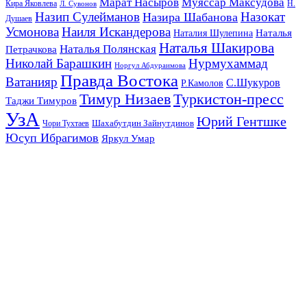
Марат Насыров
Муяссар Максудова
Кира Яковлева
Л. Сувонов
Н.
Назип Сулейманов
Назокат
Назира Шабанова
Душаев
Усмонова
Наиля Искандерова
Наталья
Наталия Шулепина
Наталья Шакирова
Наталья Полянская
Петрачкова
Николай Барашкин
Нурмухаммад
Норгул Абдураимова
Правда Востока
Ватанияр
С.Шукуров
Р.Камолов
Тимур Низаев
Туркистон-пресс
Таджи Тимуров
УзА
Юрий Гентшке
Шахабутдин Зайнутдинов
Чори Тухтаев
Юсуп Ибрагимов
Яркул Умар