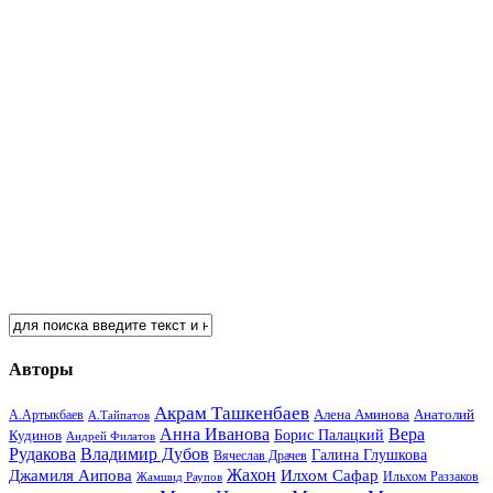
Авторы
Акрам Ташкенбаев
Анатолий
А.Артыкбаев
Алена Аминова
А.Тайпатов
Анна Иванова
Вера
Кудинов
Борис Палацкий
Андрей Филатов
Рудакова
Владимир Дубов
Галина Глушкова
Вячеслав Драчев
Жахон
Джамиля Аипова
Илхом Сафар
Жамшид Раупов
Ильхом Раззаков