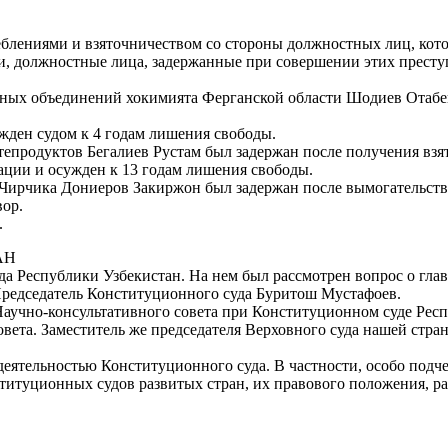
реблениями и взяточничеством со стороны должностных лиц, ко
, должностные лица, задержанные при совершении этих престу
нных объединений хокимията Ферганской области Шодиев Отабек
жден судом к 4 годам лишения свободы.
епродуктов Бегалиев Рустам был задержан после получения взя
ации и осужден к 13 годам лишения свободы.
Чирчика Дониеров Закиржон был задержан после вымогательств
ор.
.
АН
уда Республики Узбекистан. На нем был рассмотрен вопрос о гл
Председатель Конституционного суда Буритош Мустафоев.
Научно-консультативного совета при Конституционном суде Респ
вета. Заместитель же председателя Верховного суда нашей стра
деятельностью Конституционного суда. В частности, особо подче
титуционных судов развитых стран, их правового положения, р