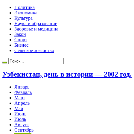
Политика
Экономика
Культура
Наука и образование
Здоровье и медицина
Закон
Спорт
Бизнес
Сельское хозяйство
Узбекистан, день в истории — 2002 год.
Январь
Февраль
Март
Апрель
Май
Июнь
Июль
Август
Сентябрь