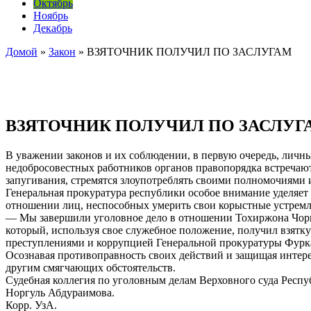
Октябрь
Ноябрь
Декабрь
Домой
»
Закон
»
ВЗЯТОЧНИК ПОЛУЧИЛ ПО ЗАСЛУГАМ
ВЗЯТОЧНИК ПОЛУЧИЛ ПО ЗАСЛУГ
В уважении законов и их соблюдении, в первую очередь, личн
недобросовестных работников органов правопорядка встречаютс
запугивания, стремятся злоупотреблять своими полномочиями и
Генеральная прокуратура республики особое внимание уделяет
отношении лиц, неспособных умерить свои корыстные устремл
— Мы завершили уголовное дело в отношении Тохиржона Чорие
который, используя свое служебное положение, получил взятку
преступлениями и коррупцией Генеральной прокуратуры Фуркат
Осознавая противоправность своих действий и защищая интере
другим смягчающих обстоятельств.
Судебная коллегия по уголовным делам Верховного суда Респу
Норгуль Абдураимова.
Корр. УзА.