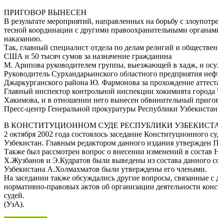
ПРИГОВОР ВЫНЕСЕН
В результате мероприятий, направленных на борьбу с злоупот
тесной координации с другими правоохранительными органами
наказанию.
Так, главный специалист отдела по делам религий и обществе
США и 50 тысяч сумов за назначение гражданина
М. Арипова руководителем группы, выезжающей в хадж, и осу
Руководитель Сурхандарьинского областного предприятия нефт
Джаркурганского района Ю. Фармонова за прохождение аттест
Главный инспектор контрольной инспекции хокимията города 
Хакимова, и в отношении него вынесен обвинительный пригов
Пресс-центр Генеральной прокуратуры Республики Узбекистан
В КОНСТИТУЦИОННОМ СУДЕ РЕСПУБЛИКИ УЗБЕКИСТ
2 октября 2002 года состоялось заседание Конституционного с
Узбекистан. Главным редактором данного издания утвержден 
Также был рассмотрен вопрос о внесении изменений в состав 
Х.Жузбанов и Э.Кудратов были выведены из состава данного со
Узбекистана А.Холмахматов были утверждены его членами.
На заседании также обсуждались другие вопросы, связанные с 
нормативно-правовых актов об организации деятельности конс
судей.
(УзА).