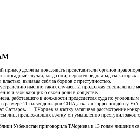
АМ
ый пример должны показывать представители органов правопоря
я досадные случаи, когда они, первоочередная задача которых 
 властью, выдавая себя за борцов с преступностью.
 устранению именно таких случаев. И продолжая специальные м
ения и забывающих о своей роли в обществе.
ва, работавшего в должности председателя суда по уголовным
 в размере 11 тысяч долларов США,- сказал корреспонденту УзА
 Саттаров. — Т.Чориев за взятку затягивал рассмотрение конкре
сы лиц, предложивших взятку, он умышленно преступил закон с
блики Узбекистан приговорила Т.Чориева к 13 годам лишения с