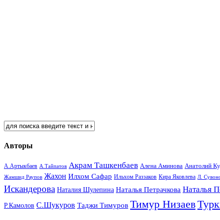
Авторы
Акрам Ташкенбаев
Анатолий К
А.Артыкбаев
Алена Аминова
А.Тайпатов
Жахон
Илхом Сафар
Кира Яковлева
Жамшид Раупов
Ильхом Раззаков
Л. Сувон
Искандерова
Наталья П
Наталья Петрачкова
Наталия Шулепина
Тимур Низаев
Турк
С.Шукуров
Таджи Тимуров
Р.Камолов