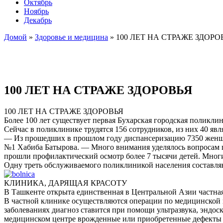
Октябрь
Ноябрь
Декабрь
Домой
»
Здоровье и медицина
»
100 ЛЕТ НА СТРАЖЕ ЗДОРО
100 ЛЕТ НА СТРАЖЕ ЗДОРОВЬЯ
100 ЛЕТ НА СТРАЖЕ ЗДОРОВЬЯ
Более 100 лет существует первая Бухарская городская поликлин
Сейчас в поликлинике трудятся 156 сотрудников, из них 40 яв
— Из прошедших в прошлом году диспансеризацию 7350 женщи
№1 Хабиба Батырова. — Много внимания уделялось вопросам п
прошли профилактический осмотр более 7 тысячи детей. Мног
Одну треть обслуживаемого поликлиникой населения составля
КЛИНИКА, ДАРЯЩАЯ КРАСОТУ
В Ташкенте открыта единственная в Центральной Азии частн
В частной клинике осуществляются операции по медицинской к
заболеваниях диагноз ставится при помощи ультразвука, эндо
медицинском центре врожденные или приобретенные дефекты н