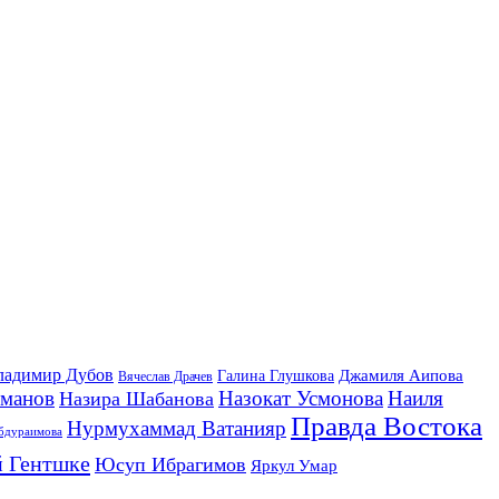
ладимир Дубов
Джамиля Аипова
Галина Глушкова
Вячеслав Драчев
йманов
Назокат Усмонова
Наиля
Назира Шабанова
Правда Востока
Нурмухаммад Ватанияр
бдураимова
 Гентшке
Юсуп Ибрагимов
Яркул Умар