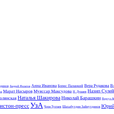
Анна Иванова
Вера Рудакова
В
удинов
Борис Палацкий
Андрей Филатов
Назип Суле
Марат Насыров
Муяссар Максудова
ов
Н. Душаев
Наталья Шакирова
Николай Барашкин
олянская
Норгул А
УзА
истон-пресс
Юрий
Шахабутдин Зайнутдинов
Чори Тухтаев