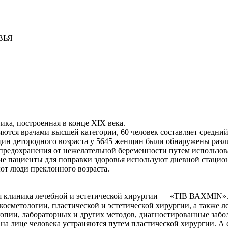
ВЬЯ
ика, построенная в конце XIX века.
ляются врачами высшей категории, 60 человек составляет средни
н детородного возраста у 5645 женщин были обнаружены разл
редохранения от нежелательной беременности путем использов
ие пациенты для поправки здоровья используют дневной стаци
ют люди преклонного возраста.
ая клиника лечебной и эстетической хирургии — «ТIВ ВАХМIN»
осметологии, пластической и эстетической хирургии, а также 
скопии, лабораторных и других методов, диагностированные заб
а лице человека устраняются путем пластической хирургии. А 