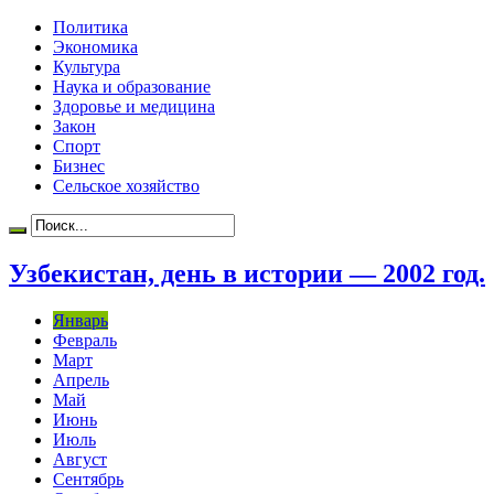
Политика
Экономика
Культура
Наука и образование
Здоровье и медицина
Закон
Спорт
Бизнес
Сельское хозяйство
Узбекистан, день в истории — 2002 год.
Январь
Февраль
Март
Апрель
Май
Июнь
Июль
Август
Сентябрь