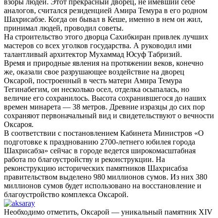
взоры людей. Этот прекрасный дворец, не имевший себе
аналогов, считался резиденцией Амира Темура в его родном
Шахрисабзе. Когда он бывал в Кеше, именно в нем он жил,
принимал людей, проводил советы.
На строительство этого дворца Сахибкиран привлек лучших
мастеров со всех уголков государства. А руководил ими
талантливый архитектор Мухаммад Юсуф Табризий.
Время и природные явления на протяжении веков, конечно
же, оказали свое разрушающее воздействие на дворец
Оксарой, построенный в честь матери Амира Темура
Тегинабегим, он несколько осел, отделка осыпалась, но
величие его сохранилось. Высота сохранившегося до наших
времен минарета — 38 метров. Древние изразцы до сих пор
сохраняют первоначальный вид и свидетельствуют о вечности
Оксароя.
В соответствии с постановлением Кабинета Министров «О
подготовке к празднованию 2700-летнего юбилея города
Шахрисабза» сейчас в городе ведется широкомасштабная
работа по благоустройству и реконструкции. На
реконструкцию исторических памятников Шахрисабза
правительством выделено 980 миллионов сумов. Из них 380
миллионов сумов будет использовано на восстановление и
благоустройство комплекса Оксарой.
Необходимо отметить, Оксарой — уникальный памятник XIV