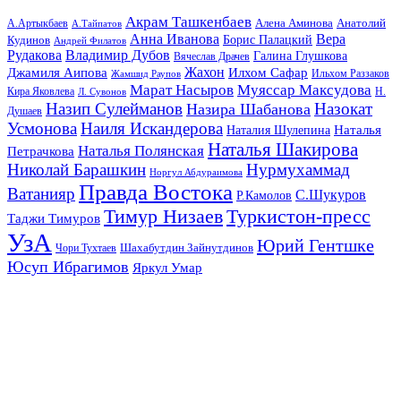
Акрам Ташкенбаев
Анатолий
А.Артыкбаев
Алена Аминова
А.Тайпатов
Анна Иванова
Вера
Кудинов
Борис Палацкий
Андрей Филатов
Рудакова
Владимир Дубов
Галина Глушкова
Вячеслав Драчев
Жахон
Джамиля Аипова
Илхом Сафар
Жамшид Раупов
Ильхом Раззаков
Марат Насыров
Муяссар Максудова
Кира Яковлева
Л. Сувонов
Н.
Назип Сулейманов
Назокат
Назира Шабанова
Душаев
Усмонова
Наиля Искандерова
Наталья
Наталия Шулепина
Наталья Шакирова
Наталья Полянская
Петрачкова
Николай Барашкин
Нурмухаммад
Норгул Абдураимова
Правда Востока
Ватанияр
С.Шукуров
Р.Камолов
Тимур Низаев
Туркистон-пресс
Таджи Тимуров
УзА
Юрий Гентшке
Шахабутдин Зайнутдинов
Чори Тухтаев
Юсуп Ибрагимов
Яркул Умар