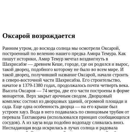
Оксарой возрождается
Ранним утром, до восхода солнца мы осмотрели Оксарой,
построенный по велению нашего предка Амира Темура. Как
пишут историки, Амир Темур мечтал воздвигнуть в
Шахрисабзе — древнем Кеше, городе, где он родился и вырос,
такой дворец, подобного которому не было во всем мире. И
такой дворец, получивший название Оксарой, начали строить
в северо-восточной части Шахрисабза. Его строительство,
начатое в 1379-1380 годах, продолжалось почти четверть века.
Высота Оксароя — 74 метра, две его части построены в форме
минаретов. Верх закрыт арочным сводом. Дворцовый
комплекс состоял из дворцовых зданий, огромной площади и
сада. Еще одна особенность дворца — на его крыше был
устроен хауз. Вода в него подавалась по свинцовым трубам от
перевала Тахтакорача (использовался принцип сообщающихся
сосудов). А из хауза вода подобно водопаду сливалась вниз.
Ниспадающая вода искрилась в лучах солнца и радовала