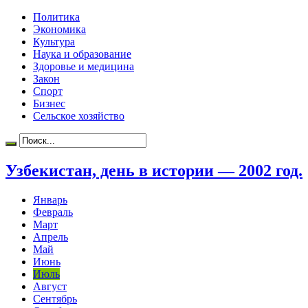
Политика
Экономика
Культура
Наука и образование
Здоровье и медицина
Закон
Спорт
Бизнес
Сельское хозяйство
Узбекистан, день в истории — 2002 год.
Январь
Февраль
Март
Апрель
Май
Июнь
Июль
Август
Сентябрь