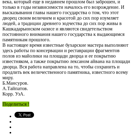
века, который еще в недавнем прошлом был заброшен, и
только в годы независимости началось его возрождение. И
высказывания главы нашего государства о том, что этот
дворец своим величием и красотой до сих пор изумляет
людей, а традиции древнего зодчества до сих пор живы в
Кашкадарьинском оазисе и являются свидетельством
постоянного внимания нашего государства к выдающимся
памятникам прошлого.
В настоящее время известные бухарские мастера выполняют
здесь работы по консервации и реставрации фрагментов
полов из майолики на площади дворца и ее покрытию
известняком, а также покрытию лексаном айвана на площади
дворца. Вся работа направлена на то, чтобы сохранить и
продлить век величественного памятника, известного всему
миру.
Б.Мансуров.
А.Тайпатов.
Корр. УзА.
Поделиться !