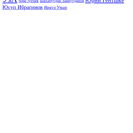
Юрий Гентшке
Шахабутдин Зайнутдинов
Чори Тухтаев
Юсуп Ибрагимов
Яркул Умар