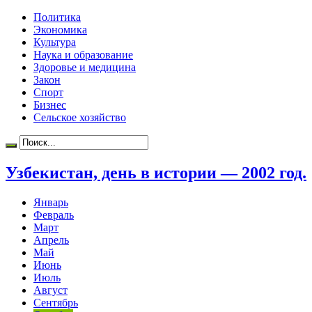
Политика
Экономика
Культура
Наука и образование
Здоровье и медицина
Закон
Спорт
Бизнес
Сельское хозяйство
Узбекистан, день в истории — 2002 год.
Январь
Февраль
Март
Апрель
Май
Июнь
Июль
Август
Сентябрь