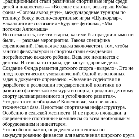
Традиционными стали различные спортивные игры среди
детей и подростков — «Веселые старты», розыгрыш Кубка
фонда «Соглом авлод учун», международные турниры по
теннису, боксу, военно-спортивные игры «Шункорлар»,
махаллинские состязания «Будущее футбола», «Мы —
потомки Алпомыша».
Но согласитесь, все эти старты, какими бы праздничными ни
были, — разовые мероприятия. Такова специфика
соревнований. Главная же задача заключается в том, чтобы
занятия физкультурой и спортом стали ежедневной
потребностью каждого ребенка. Ведь все начинается с
детства. И сильна та страна, где растут здоровые дети.
Создание Фонда развития детского спорта «вызрело». Это не
плод теоретических умозаключений. Одной из основных
задач в документе определено: «Оказание содействия в
разработке и реализации государственной политики по
развитию физической культуры и спорта, придании детскому
спорту целенаправленного и устойчивого развития».
Что для этого необходимо? Конечно же, материально-
техническая база. Целостная спортивная инфраструктура.
Особенно в сельской местности. И не просто площадки, а
современные спортивные комплексы со всем необходимым
оборудованием и инвентарем.
Что особенно важно, определены источники по
аккумулированию финансов для выполнения широкого круга