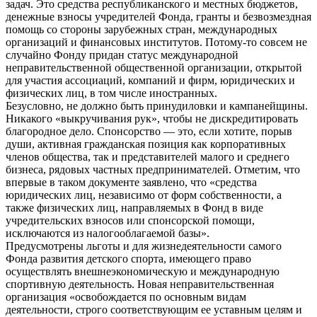
задач. Это средства республиканского и местных бюджетов,
денежные взносы учредителей Фонда, гранты и безвозмездная
помощь со стороны зарубежных стран, международных
организаций и финансовых институтов. Потому-то совсем не
случайно Фонду придан статус международной
неправительственной общественной организации, открытой
для участия ассоциаций, компаний и фирм, юридических и
физических лиц, в том числе иностранных.
Безусловно, не должно быть принудиловки и кампанейщины.
Никакого «выкручивания рук», чтобы не дискредитировать
благородное дело. Спонсорство — это, если хотите, порыв
души, активная гражданская позиция как корпоративных
членов общества, так и представителей малого и среднего
бизнеса, рядовых частных предпринимателей. Отметим, что
впервые в таком документе заявлено, что «средства
юридических лиц, независимо от форм собственности, а
также физических лиц, направляемых в Фонд в виде
учредительских взносов или спонсорской помощи,
исключаются из налогооблагаемой базы».
Предусмотрены льготы и для жизнедеятельности самого
Фонда развития детского спорта, имеющего право
осуществлять внешнеэкономическую и международную
спортивную деятельность. Новая неправительственная
организация «освобождается по основным видам
деятельности, строго соответствующим ее уставным целям и