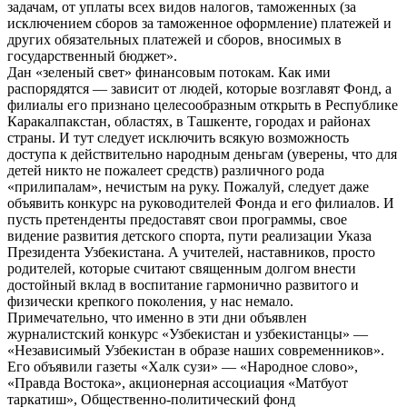
задачам, от уплаты всех видов налогов, таможенных (за
исключением сборов за таможенное оформление) платежей и
других обязательных платежей и сборов, вносимых в
государственный бюджет».
Дан «зеленый свет» финансовым потокам. Как ими
распорядятся — зависит от людей, которые возглавят Фонд, а
филиалы его признано целесообразным открыть в Республике
Каракалпакстан, областях, в Ташкенте, городах и районах
страны. И тут следует исключить всякую возможность
доступа к действительно народным деньгам (уверены, что для
детей никто не пожалеет средств) различного рода
«прилипалам», нечистым на руку. Пожалуй, следует даже
объявить конкурс на руководителей Фонда и его филиалов. И
пусть претенденты предоставят свои программы, свое
видение развития детского спорта, пути реализации Указа
Президента Узбекистана. А учителей, наставников, просто
родителей, которые считают священным долгом внести
достойный вклад в воспитание гармонично развитого и
физически крепкого поколения, у нас немало.
Примечательно, что именно в эти дни объявлен
журналистский конкурс «Узбекистан и узбекистанцы» —
«Независимый Узбекистан в образе наших современников».
Его объявили газеты «Халк сузи» — «Народное слово»,
«Правда Востока», акционерная ассоциация «Матбуот
таркатиш», Общественно-политический фонд