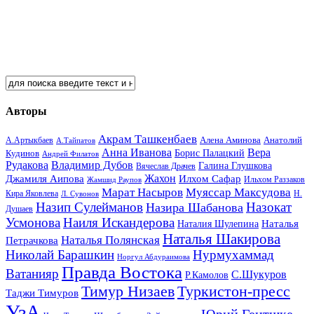
Авторы
Акрам Ташкенбаев
Анатолий
А.Артыкбаев
Алена Аминова
А.Тайпатов
Анна Иванова
Вера
Кудинов
Борис Палацкий
Андрей Филатов
Рудакова
Владимир Дубов
Галина Глушкова
Вячеслав Драчев
Жахон
Джамиля Аипова
Илхом Сафар
Жамшид Раупов
Ильхом Раззаков
Марат Насыров
Муяссар Максудова
Кира Яковлева
Л. Сувонов
Н.
Назип Сулейманов
Назокат
Назира Шабанова
Душаев
Усмонова
Наиля Искандерова
Наталья
Наталия Шулепина
Наталья Шакирова
Наталья Полянская
Петрачкова
Николай Барашкин
Нурмухаммад
Норгул Абдураимова
Правда Востока
Ватанияр
С.Шукуров
Р.Камолов
Тимур Низаев
Туркистон-пресс
Таджи Тимуров
УзА