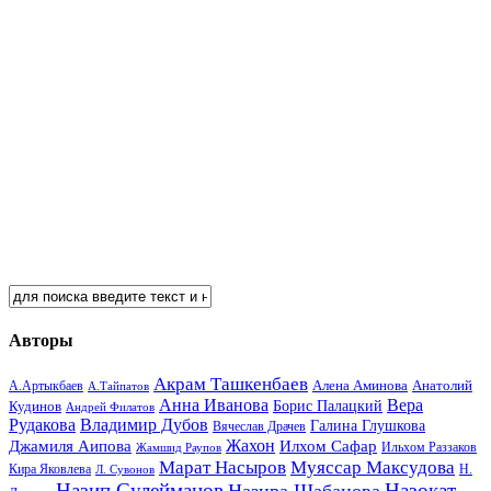
Авторы
Акрам Ташкенбаев
Анатолий
А.Артыкбаев
Алена Аминова
А.Тайпатов
Анна Иванова
Вера
Кудинов
Борис Палацкий
Андрей Филатов
Рудакова
Владимир Дубов
Галина Глушкова
Вячеслав Драчев
Жахон
Джамиля Аипова
Илхом Сафар
Жамшид Раупов
Ильхом Раззаков
Марат Насыров
Муяссар Максудова
Кира Яковлева
Л. Сувонов
Н.
Назип Сулейманов
Назокат