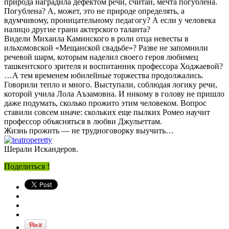
природа наградила дефектом речи, считай, мечта погублена.
Погублена? А, может, это не природе определять, а
вдумчивому, проницательному педагогу? А если у человека
налицо другие грани актерского таланта?
Видели Михаила Каминского в роли отца невесты в
ильхомовской «Мещанской свадьбе»? Разве не запомнили
речевой шарм, которым наделил своего героя любимец
ташкентского зрителя и воспитанник профессора Ходжаевой?
…А тем временем юбилейные торжества продолжались.
Говорили тепло и много. Выступали, соблюдая логику речи,
которой учила Лола Аъзамовна. И никому в голову не пришло
даже подумать, сколько прожито этим человеком. Вопрос
ставили совсем иначе: скольких еще пылких Ромео научит
профессор объясняться в любви Джульеттам.
Жизнь прожить — не трудноговорку выучить…
Шерали Искандеров.
Поделиться !