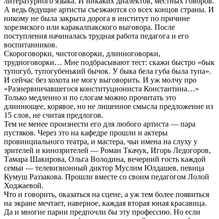
литературного языка. И никаких диалектов, местных говоров.
А ведь будущие артисты съезжаются со всех концов страны. И
никому не была закрыта дорога в институт по причине
хорезмского или каракалпакского выговора. После
поступления начиналась трудная работа педагога и его
воспитанников.
Скороговорки, чистоговорки, длинноговорки,
трудноговорки… Мне подбрасывают тест: скажи быстро «бык
тупогуб, тупогубенький бычок. У быка бела губа была тупа».
И сейчас без хохота не могу выговорить. И уж молчу про
«Разнервничавшегося конституциониста Константина…»
Только медленно и по слогам можно прочитать это
длиннющее, корявое, но не лишенное смысла предложение из
15 слов, не считая предлогов.
Тем не менее произнести его для любого артиста — пара
пустяков. Через это на кафедре прошли и актеры
провинциального театра, и мастера, чьи имена на слуху у
зрителей и кинозрителей — Роман Ткачук, Игорь Ледогоров,
Тамара Шакирова, Ольга Володина, вечерний гость каждой
семьи — телевизионный диктор Муслим Юлдашев, певица
Кумуш Раззакова. Прошли вместе со своим педагогом Лолой
Ходжаевой.
Что и говорить, оказаться на сцене, а уж тем более появиться
на экране мечтает, наверное, каждая вторая юная красавица.
Да и многие парни предпочли бы эту профессию. Но если