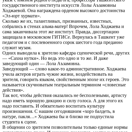
государственного института искусств Лолы Аъзамовны
Ходжаевой. Она награждена орденом высокого достоинства
«Эл-юрт хурмати».
Сколько же их, талантливых, признанных, известных,
собрались в стенах альма-матер! Впрочем, Лола Ходжаева и
сама заканчивала этот же институт. Правда, диссертацию
защищала в московском ГИТИСе. Вернулась в Ташкент уже
педагогом и с послевоенного сорок шестого года преданно
служит музам.
Одних выводила к зрителю кафедра сценической речи, других
— «Сахна нутки». Но ведь это одно и то же. И даже
заведующий один — Лола Аъзамовна.
Заведующий — слово какое-то административное. Ходжаева
учила актеров играть чужие жизни, воздействовать на
зрителя, говорить языком, свойственным эпохе их героев. Это
называется скучноватым театральным термином «словесные
действия».
Так вот, чтобы действия оказались не бесполезными, артисту
надо иметь хорошую дикцию и силу голоса. А для этого их
надо поставить. И обязательно воспитать культуру
произношения. С нашим сегодняшним «хорэ балдеть, в
натуре, пакля…» Ходжаева бы и близко не подпустила
студента к сцене.
В общении со зрителем позволительны только единые нормы