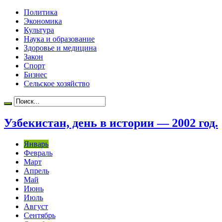
Политика
Экономика
Культура
Наука и образование
Здоровье и медицина
Закон
Спорт
Бизнес
Сельское хозяйство
Узбекистан, день в истории — 2002 год.
Январь
Февраль
Март
Апрель
Май
Июнь
Июль
Август
Сентябрь