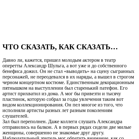
ЧТО СКАЗАТЬ, КАК СКАЗАТЬ…
Давно ли, кажется, пришел молодым актером в театр
оперетты Александр Шульга, а вот уже и до собственного
бенефиса дожил. Он не стал «выводить» на сцену сыгранных
персонажей, не переодевался в их наряды, а вышел в строгом
черном концертном костюме. Единственным декорационным
пятнышком на выступлении был старенький патефон. Его
артист прихватил из дома. А мог бы привезти и тысячу
пластинок, которую собрал за годы увлечения таким вот
видом коллекционирования. Он пел многое из того, что
исполняли артисты разных лет разным поколениям
слушателей.
Зал был переполнен. Даже коллеги слушать Александра
отправились на балкон. А в первых рядах сидели две милые
женщины, совершенно не знакомые друг другу.
Наблюдательный зритель мог обратить внимание, как со