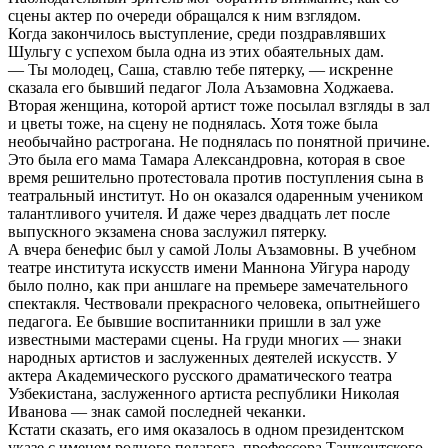
сцены актер по очереди обращался к ним взглядом.
Когда закончилось выступление, среди поздравлявших
Шульгу с успехом была одна из этих обаятельных дам.
— Ты молодец, Саша, ставлю тебе пятерку, — искренне
сказала его бывший педагог Лола Аъзамовна Ходжаева.
Вторая женщина, которой артист тоже посылал взгляды в зал
и цветы тоже, на сцену не поднялась. Хотя тоже была
необычайно растрогана. Не поднялась по понятной причине.
Это была его мама Тамара Александровна, которая в свое
время решительно протестовала против поступления сына в
театральный институт. Но он оказался одаренным учеником
талантливого учителя. И даже через двадцать лет после
выпускного экзамена снова заслужил пятерку.
А вчера бенефис был у самой Лолы Аъзамовны. В учебном
театре института искусств имени Маннона Уйгура народу
было полно, как при аншлаге на премьере замечательного
спектакля. Чествовали прекрасного человека, опытнейшего
педагога. Ее бывшие воспитанники пришли в зал уже
известными мастерами сцены. На груди многих — знаки
народных артистов и заслуженных деятелей искусств. У
актера Академического русского драматического театра
Узбекистана, заслуженного артиста республики Николая
Иванова — знак самой последней чеканки.
Кстати сказать, его имя оказалось в одном президентском
указе с именем родного педагога, профессора Ташкентского