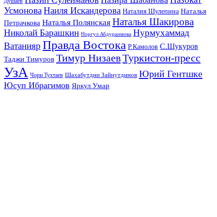
Назира Шабанова
Душаев
Усмонова
Наиля Искандерова
Наталья
Наталия Шулепина
Наталья Шакирова
Наталья Полянская
Петрачкова
Николай Барашкин
Нурмухаммад
Норгул Абдураимова
Правда Востока
Ватанияр
С.Шукуров
Р.Камолов
Тимур Низаев
Туркистон-пресс
Таджи Тимуров
УзА
Юрий Гентшке
Шахабутдин Зайнутдинов
Чори Тухтаев
Юсуп Ибрагимов
Яркул Умар