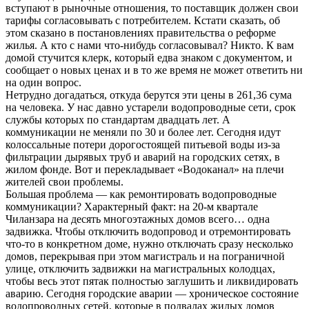
вступают в рыночные отношения, то поставщик должен свои
тарифы согласовывать с потребителем. Кстати сказать, об
этом сказано в постановлениях правительства о реформе
жилья. А кто с нами что-нибудь согласовывал? Никто. К вам
домой стучится клерк, который едва знаком с документом, и
сообщает о новых ценах и в то же время не может ответить ни
на один вопрос.
Нетрудно догадаться, откуда берутся эти цены в 261,36 сума
на человека. У нас давно устарели водопроводные сети, срок
службы которых по стандартам двадцать лет. А
коммуникации не меняли по 30 и более лет. Сегодня идут
колоссальные потери дорогостоящей питьевой воды из-за
фильтрации дырявых труб и аварий на городских сетях, в
жилом фонде. Вот и перекладывает «Водоканал» на плечи
жителей свои проблемы.
Большая проблема — как ремонтировать водопроводные
коммуникации? Характерный факт: на 20-м квартале
Чиланзара на десять многоэтажных домов всего… одна
задвижка. Чтобы отключить водопровод и отремонтировать
что-то в конкретном доме, нужно отключать сразу несколько
домов, перекрывая при этом магистраль и на пограничной
улице, отключить задвижки на магистральных колодцах,
чтобы весь этот пятак полностью заглушить и ликвидировать
аварию. Сегодня городские аварии — хроническое состояние
водопроводных сетей, которые в подвалах жилых домов