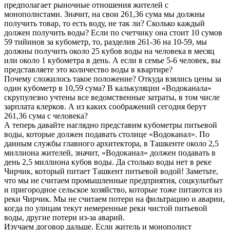
предполагает рыночные отношения жителей с
монополистами. Значит, на свои 261,36 сума мы должны
получить товар, то есть воду, не так ли? Сколько каждый
должен получить воды? Если по счетчику она стоит 10 сумов
59 тийинов за кубометр, то, разделив 261-36 на 10-59, мы
должны получить около 25 кубов воды на человека в месяц
или около 1 кубометра в день. А если в семье 5-6 человек, вы
представляете это количество воды в квартире?
Почему сложилось такое положение? Откуда взялись цены за
один кубометр в 10,59 сума? В калькуляции «Водоканала»
скрупулезно учтены все ведомственные затраты, в том числе
зарплата клерков. А из каких соображений сегодня берут
261,36 сума с человека?
А теперь давайте наглядно представим кубометры питьевой
воды, которые должен подавать столице «Водоканал». По
данным службы главного архитектора, в Ташкенте около 2,5
миллиона жителей, значит, «Водоканал» должен подавать в
день 2,5 миллиона кубов воды. Да столько воды нет в реке
Чирчик, который питает Ташкент питьевой водой! Заметьте,
что мы не считаем промышленные предприятия, соцкультбыт
и пригородное сельское хозяйство, которые тоже питаются из
реки Чирчик. Мы не считаем потери на фильтрацию и аварии,
когда по улицам текут немеренные реки чистой питьевой
воды, другие потери из-за аварий.
Изучаем договор дальше. Если житель и монополист