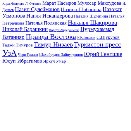
Марат Насыров
Муяссар Максудова
Кира Яковлева
Л. Сувонов
Н.
Назип Сулейманов
Назокат
Назира Шабанова
Душаев
Усмонова
Наиля Искандерова
Наталья
Наталия Шулепина
Наталья Шакирова
Наталья Полянская
Петрачкова
Николай Барашкин
Нурмухаммад
Норгул Абдураимова
Правда Востока
Ватанияр
С.Шукуров
Р.Камолов
Тимур Низаев
Туркистон-пресс
Таджи Тимуров
УзА
Юрий Гентшке
Шахабутдин Зайнутдинов
Чори Тухтаев
Юсуп Ибрагимов
Яркул Умар