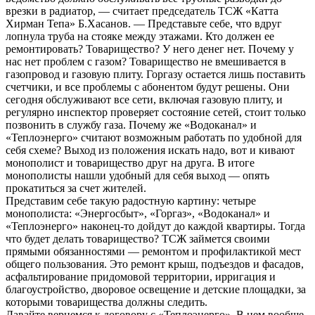
врезки в радиатор, — считает председатель ТСЖ «Катта
Хирман Тепа» Б.Хасанов. — Представьте себе, что вдруг
лопнула труба на стояке между этажами. Кто должен ее
ремонтировать? Товарищество? У него денег нет. Почему у
нас нет проблем с газом? Товарищество не вмешивается в
газопровод и газовую плиту. Горгазу остается лишь поставить
счетчики, и все проблемы с абонентом будут решены. Они
сегодня обслуживают все сети, включая газовую плиту, и
регулярно инспектор проверяет состояние сетей, стоит только
позвонить в службу газа. Почему же «Водоканал» и
«Теплоэнерго» считают возможным работать по удобной для
себя схеме? Выход из положения искать надо, вот и кивают
монополист и товарищество друг на друга. В итоге
монополисты нашли удобный для себя выход — опять
прокатиться за счет жителей.
Представим себе такую радостную картину: четыре
монополиста: «Энергосбыт», «Горгаз», «Водоканал» и
«Теплоэнерго» наконец-то дойдут до каждой квартиры. Тогда
что будет делать товарищество? ТСЖ займется своими
прямыми обязанностями — ремонтом и профилактикой мест
общего пользования. Это ремонт крыш, подъездов и фасадов,
асфальтирование придомовой территории, ирригация и
благоустройство, дворовое освещение и детские площадки, за
которыми товарищества должны следить.
Давайте вернемся к договору с «Теплоэнерго». В нем вообще