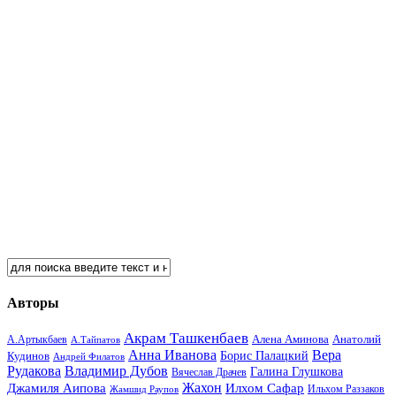
Авторы
Акрам Ташкенбаев
Анатолий
А.Артыкбаев
Алена Аминова
А.Тайпатов
Анна Иванова
Вера
Кудинов
Борис Палацкий
Андрей Филатов
Рудакова
Владимир Дубов
Галина Глушкова
Вячеслав Драчев
Жахон
Джамиля Аипова
Илхом Сафар
Жамшид Раупов
Ильхом Раззаков