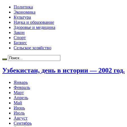
Политика
Экономика
Культура
Наука и образование
Здоровье и медицина
Закон
Спорт
Бизнес
Сельское хозяйство
Узбекистан, день в истории — 2002 год.
Январь
Февраль
Март
Апрель
Май
Июнь
Июль
Август
Сентябрь