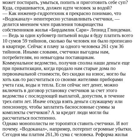
может постирать, умыться, попить и приготовить себе суп?
Куда, спрашивается, должен идти человек за водой?
— Как инженер-гидротехник я прекрасно понимаю, что
«Водоканалу» неинтересно устанавливать счетчики, —
делится мнением член правления товарищества
собственников жилья «Бирдамлик Сари» Леонид Глиндеман.
— Ведь за один кубометр питьевой воды я буду платить всего
10 сумов 59 тийинов, сколько бы человек ни было прописано
в квартире. Сейчас я плачу за одного человека 261 сум 36
тийинов. Иными словами, счетчики выгодны нам,
потребителям, но невыгодны поставщикам.
Коммунальное ведомство, получив сполна наши деньги еще
при приватизации, когда продало нам старые дома по
первоначальной стоимости, без скидки на износ, могло бы
хоть как-то рассчитаться со своими жителями приборами
учета газа, воды и тепла. Если сейчас нет денег, можно
включить в договор установку счетчиков за счет этого
ведомства с последующей выплатой, допустим, в течение
трех-пяти лет. Иначе откуда взять деньги служащему или
пенсионеру, чтобы заплатить баснословные суммы за
комплекты счетчиков? А за кредит люди могли бы
рассчитаться постепенно.
Однако монополисты не торопятся ставить счетчики. И вот
почему. «Водоканал», например, потерпит огромные убытки.
Сегодня мы платим 261,36 сума с человека. Реформа жилья