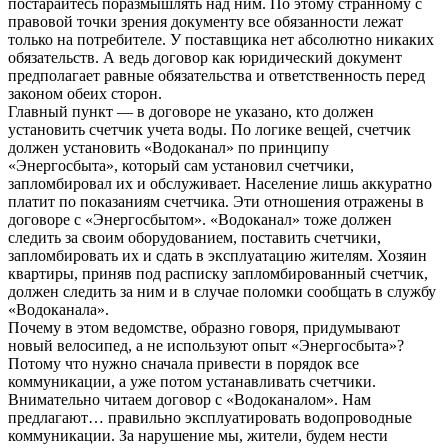
постарайтесь поразмышлять над ним. По этому странному с
правовой точки зрения документу все обязанности лежат
только на потребителе. У поставщика нет абсолютно никаких
обязательств. А ведь договор как юридический документ
предполагает равные обязательства и ответственность перед
законом обеих сторон.
Главный пункт — в договоре не указано, кто должен
установить счетчик учета воды. По логике вещей, счетчик
должен установить «Водоканал» по принципу
«Энергосбыта», который сам установил счетчики,
запломбировал их и обслуживает. Население лишь аккуратно
платит по показаниям счетчика. Эти отношения отражены в
договоре с «Энергосбытом». «Водоканал» тоже должен
следить за своим оборудованием, поставить счетчики,
запломбировать их и сдать в эксплуатацию жителям. Хозяин
квартиры, приняв под расписку запломбированный счетчик,
должен следить за ним и в случае поломки сообщать в службу
«Водоканала».
Почему в этом ведомстве, образно говоря, придумывают
новый велосипед, а не используют опыт «Энергосбыта»?
Потому что нужно сначала привести в порядок все
коммуникации, а уже потом устанавливать счетчики.
Внимательно читаем договор с «Водоканалом». Нам
предлагают… правильно эксплуатировать водопроводные
коммуникации. За нарушение мы, жители, будем нести