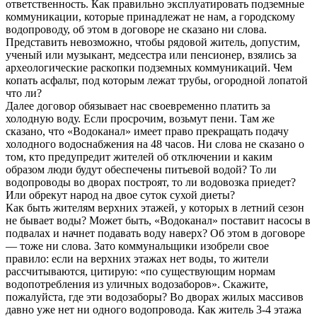
ответственность. Как правильно эксплуатировать подземные
коммуникации, которые принадлежат не нам, а городскому
водопроводу, об этом в договоре не сказано ни слова.
Представить невозможно, чтобы рядовой житель, допустим,
ученый или музыкант, медсестра или пенсионер, взялись за
археологические раскопки подземных коммуникаций. Чем
копать асфальт, под которым лежат трубы, огородной лопатой
что ли?
Далее договор обязывает нас своевременно платить за
холодную воду. Если просрочим, возьмут пени. Там же
сказано, что «Водоканал» имеет право прекращать подачу
холодного водоснабжения на 48 часов. Ни слова не сказано о
том, кто предупредит жителей об отключении и каким
образом люди будут обеспечены питьевой водой? То ли
водопроводы во дворах построят, то ли водовозка приедет?
Или обрекут народ на двое суток сухой диеты?
Как быть жителям верхних этажей, у которых в летний сезон
не бывает воды? Может быть, «Водоканал» поставит насосы в
подвалах и начнет подавать воду наверх? Об этом в договоре
— тоже ни слова. Зато коммунальщики изобрели свое
правило: если на верхних этажах нет воды, то жители
рассчитываются, цитирую: «по существующим нормам
водопотребления из уличных водозаборов». Скажите,
пожалуйста, где эти водозаборы? Во дворах жилых массивов
давно уже нет ни одного водопровода. Как житель 3-4 этажа