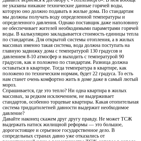
не указаны никакие технические данные горячей воды,
которую оно должно подавать в жилые дома. По стандартам
мы должны получать воду определенной температуры и
определенного давления. Однако поставщик даже наполовину
не обеспечивает жителей необходимыми параметрами горячей
воды. В калькуляцию закладывается стоимость единицы тепла
по стандартам. Для открытой системы отопления, а в жилых
массивах именно такая система, вода должна поступать на
главную задвижку дома с температурой 130 градусов и
давлением 8-10 атмосфер и выходить с температурой 90
градусов, как и положено по стандартам. Разница должна
оставаться в квартире. Тогда температура в квартире, как
положено по техническим нормам, будет 22 градуса. То есть
нам станет очень комфортно жить в доме даже в самый лютый
мороз.
Спрашивается, где это тепло? Ни одна квартира в жилых
массивах, за редким исключением, не выдерживает
стандартов, особенно торцевые квартиры. Какая отопительная
система тридцатилетней давности выдержит необходимое
давление?
Давайте наконец скажем друг другу правду. Не может ТСЖ
выдержать натиск жилищной реформы — это большое,
дорогостоящее и серьезное государственное дело. В
сопредельных странах давно уже отказались от