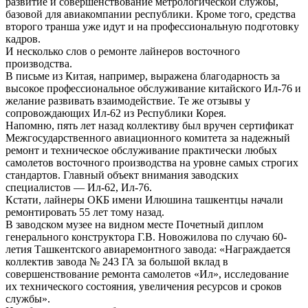
развитие и совершенствование метрологической службы,
базовой для авиакомпании республики. Кроме того, средства
второго транша уже идут и на профессиональную подготовку
кадров.
И несколько слов о ремонте лайнеров восточного
производства.
В письме из Китая, например, выражена благодарность за
высокое профессиональное обслуживание китайского Ил-76 и
желание развивать взаимодействие. Те же отзывы у
сопровождающих Ил-62 из Республики Корея.
Напомню, пять лет назад коллективу был вручен сертификат
Межгосударственного авиационного комитета за надежный
ремонт и техническое обслуживание практически любых
самолетов восточного производства на уровне самых строгих
стандартов. Главный объект внимания заводских
специалистов — Ил-62, Ил-76.
Кстати, лайнеры ОКБ имени Илюшина ташкентцы начали
ремонтировать 55 лет тому назад.
В заводском музее на видном месте Почетный диплом
генерального конструктора Г.В. Новожилова по случаю 60-
летия Ташкентского авиаремонтного завода: «Награждается
коллектив завода № 243 ГА за большой вклад в
совершенствование ремонта самолетов «Ил», исследование
их технического состояния, увеличения ресурсов и сроков
службы».