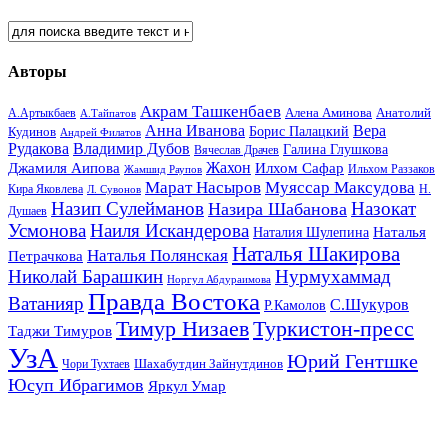
Авторы
Акрам Ташкенбаев
Анатолий
А.Артыкбаев
Алена Аминова
А.Тайпатов
Анна Иванова
Вера
Кудинов
Борис Палацкий
Андрей Филатов
Рудакова
Владимир Дубов
Галина Глушкова
Вячеслав Драчев
Жахон
Джамиля Аипова
Илхом Сафар
Жамшид Раупов
Ильхом Раззаков
Марат Насыров
Муяссар Максудова
Кира Яковлева
Л. Сувонов
Н.
Назип Сулейманов
Назокат
Назира Шабанова
Душаев
Усмонова
Наиля Искандерова
Наталья
Наталия Шулепина
Наталья Шакирова
Наталья Полянская
Петрачкова
Николай Барашкин
Нурмухаммад
Норгул Абдураимова
Правда Востока
Ватанияр
С.Шукуров
Р.Камолов
Тимур Низаев
Туркистон-пресс
Таджи Тимуров
УзА
Юрий Гентшке
Шахабутдин Зайнутдинов
Чори Тухтаев
Юсуп Ибрагимов
Яркул Умар