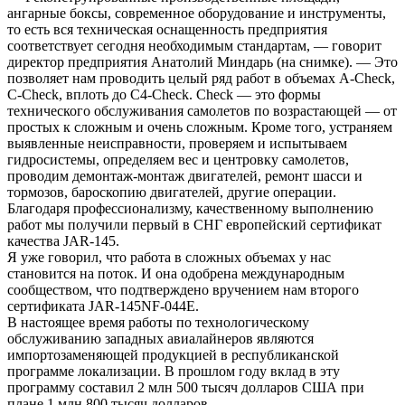
ангарные боксы, современное оборудование и инструменты,
то есть вся техническая оснащенность предприятия
соответствует сегодня необходимым стандартам, — говорит
директор предприятия Анатолий Миндарь (на снимке). — Это
позволяет нам проводить целый ряд работ в объемах A-Check,
C-Check, вплоть до C4-Check. Check — это формы
технического обслуживания самолетов по возрастающей — от
простых к сложным и очень сложным. Кроме того, устраняем
выявленные неисправности, проверяем и испытываем
гидросистемы, определяем вес и центровку самолетов,
проводим демонтаж-монтаж двигателей, ремонт шасси и
тормозов, бароскопию двигателей, другие операции.
Благодаря профессионализму, качественному выполнению
работ мы получили первый в СНГ европейский сертификат
качества JAR-145.
Я уже говорил, что работа в сложных объемах у нас
становится на поток. И она одобрена международным
сообществом, что подтверждено вручением нам второго
сертификата JAR-145NF-044Е.
В настоящее время работы по технологическому
обслуживанию западных авиалайнеров являются
импортозаменяющей продукцией в республиканской
программе локализации. В прошлом году вклад в эту
программу составил 2 млн 500 тысяч долларов США при
плане 1 млн 800 тысяч долларов.