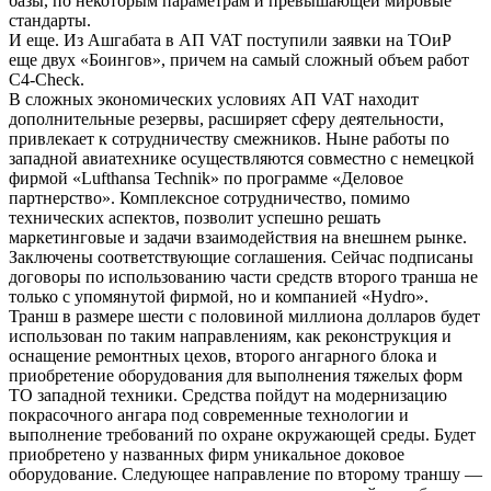
базы, по некоторым параметрам и превышающей мировые
стандарты.
И еще. Из Ашгабата в АП VAT поступили заявки на ТОиР
еще двух «Боингов», причем на самый сложный объем работ
C4-Check.
В сложных экономических условиях АП VAT находит
дополнительные резервы, расширяет сферу деятельности,
привлекает к сотрудничеству смежников. Ныне работы по
западной авиатехнике осуществляются совместно с немецкой
фирмой «Lufthansa Technik» по программе «Деловое
партнерство». Комплексное сотрудничество, помимо
технических аспектов, позволит успешно решать
маркетинговые и задачи взаимодействия на внешнем рынке.
Заключены соответствующие соглашения. Сейчас подписаны
договоры по использованию части средств второго транша не
только с упомянутой фирмой, но и компанией «Hydro».
Транш в размере шести с половиной миллиона долларов будет
использован по таким направлениям, как реконструкция и
оснащение ремонтных цехов, второго ангарного блока и
приобретение оборудования для выполнения тяжелых форм
ТО западной техники. Средства пойдут на модернизацию
покрасочного ангара под современные технологии и
выполнение требований по охране окружающей среды. Будет
приобретено у названных фирм уникальное доковое
оборудование. Следующее направление по второму траншу —