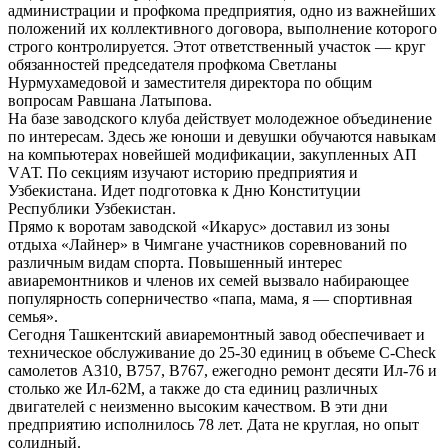
администрации и профкома предприятия, одно из важнейших
положений их коллективного договора, выполнение которого
строго контролируется. Этот ответственный участок — круг
обязанностей председателя профкома Светланы
Нурмухамедовой и заместителя директора по общим
вопросам Равшана Латыпова.
На базе заводского клуба действует молодежное объединение
по интересам. Здесь же юноши и девушки обучаются навыкам
на компьютерах новейшей модификации, закупленных АП
VАТ. По секциям изучают историю предприятия и
Узбекистана. Идет подготовка к Дню Конституции
Республики Узбекистан.
Прямо к воротам заводской «Икарус» доставил из зоны
отдыха «Лайнер» в Чимгане участников соревнований по
различным видам спорта. Повышенный интерес
авиаремонтников и членов их семей вызвало набирающее
популярность соперничество «папа, мама, я — спортивная
семья».
Сегодня Ташкентский авиаремонтный завод обеспечивает и
техническое обслуживание до 25-30 единиц в объеме C-Chеck
самолетов А310, В757, В767, ежегодно ремонт десяти Ил-76 и
столько же Ил-62М, а также до ста единиц различных
двигателей с неизменно высоким качеством. В эти дни
предприятию исполнилось 78 лет. Дата не круглая, но опыт
солидный.