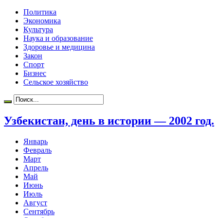
Политика
Экономика
Культура
Наука и образование
Здоровье и медицина
Закон
Спорт
Бизнес
Сельское хозяйство
Узбекистан, день в истории — 2002 год.
Январь
Февраль
Март
Апрель
Май
Июнь
Июль
Август
Сентябрь