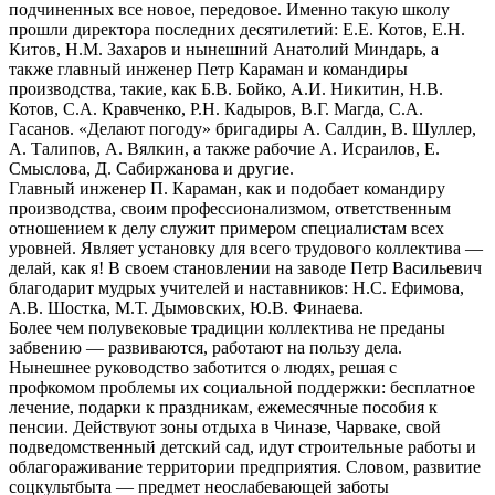
подчиненных все новое, передовое. Именно такую школу
прошли директора последних десятилетий: Е.Е. Котов, Е.Н.
Китов, Н.М. Захаров и нынешний Анатолий Миндарь, а
также главный инженер Петр Караман и командиры
производства, такие, как Б.В. Бойко, А.И. Никитин, Н.В.
Котов, С.А. Кравченко, Р.Н. Кадыров, В.Г. Магда, С.А.
Гасанов. «Делают погоду» бригадиры А. Салдин, В. Шуллер,
А. Талипов, А. Вялкин, а также рабочие А. Исраилов, Е.
Смыслова, Д. Сабиржанова и другие.
Главный инженер П. Караман, как и подобает командиру
производства, своим профессионализмом, ответственным
отношением к делу служит примером специалистам всех
уровней. Являет установку для всего трудового коллектива —
делай, как я! В своем становлении на заводе Петр Васильевич
благодарит мудрых учителей и наставников: Н.С. Ефимова,
А.В. Шостка, М.Т. Дымовских, Ю.В. Финаева.
Более чем полувековые традиции коллектива не преданы
забвению — развиваются, работают на пользу дела.
Нынешнее руководство заботится о людях, решая с
профкомом проблемы их социальной поддержки: бесплатное
лечение, подарки к праздникам, ежемесячные пособия к
пенсии. Действуют зоны отдыха в Чиназе, Чарваке, свой
подведомственный детский сад, идут строительные работы и
облагораживание территории предприятия. Словом, развитие
соцкультбыта — предмет неослабевающей заботы