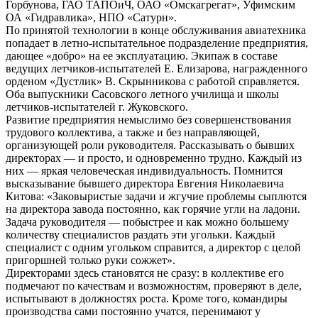
Горбунова, ГАО ТАПОиЧ, ОАО «Омскагрегат», Уфимским
ОА «Гидравлика», НПО «Сатурн».
По принятой технологии в конце обслуживания авиатехника
попадает в летно-испытательное подразделение предприятия,
дающее «добро» на ее эксплуатацию. Экипаж в составе
ведущих летчиков-испытателей Е. Елизарова, награжденного
орденом «Дустлик» В. Скрынникова с работой справляется.
Оба выпускники Сасовского летного училища и школы
летчиков-испытателей г. Жуковского.
Развитие предприятия немыслимо без совершенствования
трудового коллектива, а также и без направляющей,
организующей роли руководителя. Рассказывать о бывших
директорах — и просто, и одновременно трудно. Каждый из
них — яркая человеческая индивидуальность. Помнится
высказывание бывшего директора Евгения Николаевича
Китова: «Заковыристые задачи и жгучие проблемы сыплются
на директора завода постоянно, как горячие угли на ладони.
Задача руководителя — побыстрее и как можно большему
количеству специалистов раздать эти угольки. Каждый
специалист с одним угольком справится, а директор с целой
пригоршней только руки сожжет».
Директорами здесь становятся не сразу: в коллективе его
подмечают по качествам и возможностям, проверяют в деле,
испытывают в должностях роста. Кроме того, командиры
производства сами постоянно учатся, перенимают у