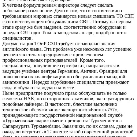
К четким формулировкам директора следует сделать
небольшое разъяснение. Дело в том, что в соответствии с
требованиями мировых стандартов нельзя смешивать ТО СЗП
с соответствующим обслуживанием СВП. Потому на первом
этапе сразу же был выделен, соответственно оборудован и
передан СЗП один бокс в заводском ангаре, подобран штат
специалистов.
Документация ТОиР СЗП требует от заводчан знания
английского языка. Эта проблема уже несколько лет успешно
решается в стенах предприятия с привлечением
профессиональных преподавателей. Кроме того,
специалисты, получившие сертификат, направляются в
ведущие учебные центры Германии, Англии, Франции для
повышения их квалификации по обслуживанию западной
авиатехники. Нередко зарубежные специалисты приезжают
сюда и обучают заводчан на месте.
Ныне предприятие получило право обслуживать не только
самолеты НАК, но и сторонних заказчиков, эксплуатирующих
подобные лайнеры. В частности, блестяще выполнено
техническое обслуживание экспортного «Боинга-757»,
принадлежащего государственной национальной службе
«Туркменховаеллари» имени президента Туркменистана
Сапармурата Туркменбаши. Заказчики, по их словам, даже не
ожидали встретить в Ташкенте такой современной ремонтной