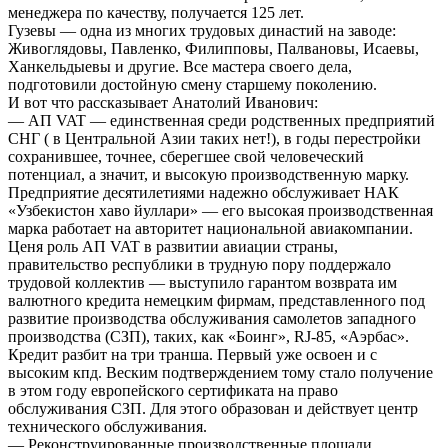
менеджера по качеству, получается 125 лет.
Гузевы — одна из многих трудовых династий на заводе:
Живоглядовы, Павленко, Филипповы, Палвановы, Исаевы,
Ханкельдыевы и другие. Все мастера своего дела,
подготовили достойную смену старшему поколению.
И вот что рассказывает Анатолий Иванович:
— АП VAT — единственная среди родственных предприятий
СНГ ( в Центральной Азии таких нет!), в годы перестройки
сохранившее, точнее, сберегшее свой человеческий
потенциал, а значит, и высокую производственную марку.
Предприятие десятилетиями надежно обслуживает НАК
«Узбекистон хаво йуллари» — его высокая производственная
марка работает на авторитет национальной авиакомпании.
Ценя роль АП VAT в развитии авиации страны,
правительство республики в трудную пору поддержало
трудовой коллектив — выступило гарантом возврата им
валютного кредита немецким фирмам, представленного под
развитие производства обслуживания самолетов западного
производства (СЗП), таких, как «Боинг», RJ-85, «Аэрбас».
Кредит разбит на три транша. Первый уже освоен и с
высоким кпд. Веским подтверждением тому стало получение
в этом году европейского сертификата на право
обслуживания СЗП. Для этого образован и действует центр
технического обслуживания.
— Реконструированные производственные площади,