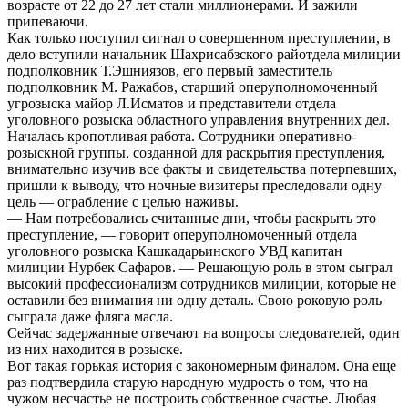
возрасте от 22 до 27 лет стали миллионерами. И зажили
припеваючи.
Как только поступил сигнал о совершенном преступлении, в
дело вступили начальник Шахрисабзского райотдела милиции
подполковник Т.Эшниязов, его первый заместитель
подполковник М. Ражабов, старший оперуполномоченный
угрозыска майор Л.Исматов и представители отдела
уголовного розыска областного управления внутренних дел.
Началась кропотливая работа. Сотрудники оперативно-
розыскной группы, созданной для раскрытия преступления,
внимательно изучив все факты и свидетельства потерпевших,
пришли к выводу, что ночные визитеры преследовали одну
цель — ограбление с целью наживы.
— Нам потребовались считанные дни, чтобы раскрыть это
преступление, — говорит оперуполномоченный отдела
уголовного розыска Кашкадарьинского УВД капитан
милиции Нурбек Сафаров. — Решающую роль в этом сыграл
высокий профессионализм сотрудников милиции, которые не
оставили без внимания ни одну деталь. Свою роковую роль
сыграла даже фляга масла.
Сейчас задержанные отвечают на вопросы следователей, один
из них находится в розыске.
Вот такая горькая история с закономерным финалом. Она еще
раз подтвердила старую народную мудрость о том, что на
чужом несчастье не построить собственное счастье. Любая