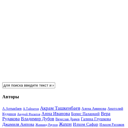
Авторы
Акрам Ташкенбаев
Анатолий
А.Артыкбаев
Алена Аминова
А.Тайпатов
Анна Иванова
Вера
Кудинов
Борис Палацкий
Андрей Филатов
Рудакова
Владимир Дубов
Галина Глушкова
Вячеслав Драчев
Жахон
Джамиля Аипова
Илхом Сафар
Жамшид Раупов
Ильхом Раззаков