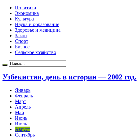
Политика
Экономика
Культура
Наука и образование
Здоровье и медицина
Закон
Спорт
Бизнес
Сельское хозяйство
Узбекистан, день в истории — 2002 год.
Январь
Февраль
Март
Апрель
Май
Июнь
Июль
Август
Сентябрь