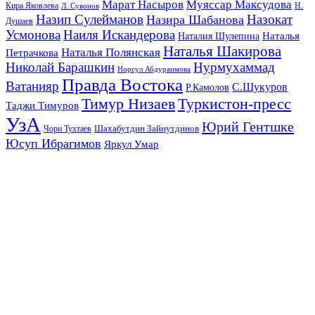
Марат Насыров
Муяссар Максудова
Кира Яковлева
Л. Сувонов
Н.
Назип Сулейманов
Назокат
Назира Шабанова
Душаев
Усмонова
Наиля Искандерова
Наталья
Наталия Шулепина
Наталья Шакирова
Наталья Полянская
Петрачкова
Николай Барашкин
Нурмухаммад
Норгул Абдураимова
Правда Востока
Ватанияр
С.Шукуров
Р.Камолов
Тимур Низаев
Туркистон-пресс
Таджи Тимуров
УзА
Юрий Гентшке
Шахабутдин Зайнутдинов
Чори Тухтаев
Юсуп Ибрагимов
Яркул Умар