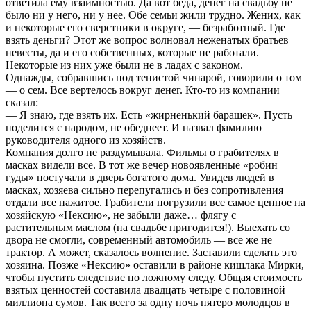
ответила ему взаимностью. Да вот беда, денег на свадьбу не
было ни у него, ни у нее. Обе семьи жили трудно. Жених, как
и некоторые его сверстники в округе, — безработный. Где
взять деньги? Этот же вопрос волновал неженатых братьев
невесты, да и его собственных, которые не работали.
Некоторые из них уже были не в ладах с законом.
Однажды, собравшись под тенистой чинарой, говорили о том
— о сем. Все вертелось вокруг денег. Кто-то из компании
сказал:
— Я знаю, где взять их. Есть «жирненький барашек». Пусть
поделится с народом, не обеднеет. И назвал фамилию
руководителя одного из хозяйств.
Компания долго не раздумывала. Фильмы о грабителях в
масках видели все. В тот же вечер новоявленные «робин
гуды» постучали в дверь богатого дома. Увидев людей в
масках, хозяева сильно перепугались и без сопротивления
отдали все нажитое. Грабители погрузили все самое ценное на
хозяйскую «Нексию», не забыли даже… флягу с
растительным маслом (на свадьбе пригодится!). Выехать со
двора не смогли, современный автомобиль — все же не
трактор. А может, сказалось волнение. Заставили сделать это
хозяина. Позже «Нексию» оставили в районе кишлака Мирки,
чтобы пустить следствие по ложному следу. Общая стоимость
взятых ценностей составила двадцать четыре с половиной
миллиона сумов. Так всего за одну ночь пятеро молодцов в