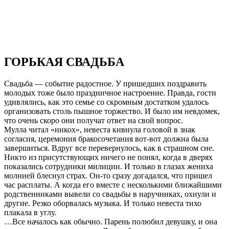
ГОРЬКАЯ СВАДЬБА
Свадьба — событие радостное. У пришедших поздравить
молодых тоже было праздничное настроение. Правда, гости
удивлялись, как это семье со скромным достатком удалось
организовать столь пышное торжество. И было им невдомек,
что очень скоро они получат ответ на свой вопрос.
Мулла читал «никох», невеста кивнула головой в знак
согласия, церемония бракосочетания вот-вот должна была
завершиться. Вдруг все перевернулось, как в страшном сне.
Никто из присутствующих ничего не понял, когда в дверях
показались сотрудники милиции. И только в глазах жениха
молнией блеснул страх. Он-то сразу догадался, что пришел
час расплаты. А когда его вместе с несколькими ближайшими
родственниками вывели со свадьбы в наручниках, охнули и
другие. Резко оборвалась музыка. И только невеста тихо
плакала в углу.
…Все началось как обычно. Парень полюбил девушку, и она