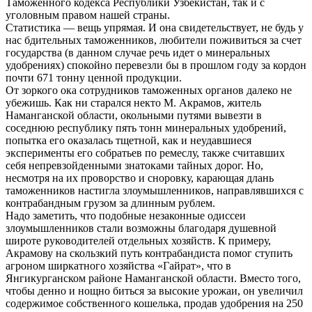
Таможенного кодекса Республики Узбекистан, так и с
уголовным правом нашей страны.
Статистика — вещь упрямая. И она свидетельствует, не будь у
нас бдительных таможенников, любители поживиться за счет
государства (в данном случае речь идет о минеральных
удобрениях) спокойно перевезли бы в прошлом году за кордон
почти 671 тонну ценной продукции.
От зоркого ока сотрудников таможенных органов далеко не
убежишь. Как ни старался некто М. Акрамов, житель
Наманганской области, окольными путями вывезти в
соседнюю республику пять тонн минеральных удобрений,
попытка его оказалась тщетной, как и неудавшиеся
эксперименты его собратьев по ремеслу, также считавших
себя непревзойденными знатоками тайных дорог. Но,
несмотря на их проворство и сноровку, карающая длань
таможенников настигла злоумышленников, направлявшихся с
контрабандным грузом за длинным рублем.
Надо заметить, что подобные незаконные одиссеи
злоумышленников стали возможны благодаря душевной
широте руководителей отдельных хозяйств. К примеру,
Акрамову на скользкий путь контрабандиста помог ступить
агроном ширкатного хозяйства «Гайрат», что в
Янгикурганском районе Наманганской области. Вместо того,
чтобы денно и нощно биться за высокие урожаи, он увеличил
содержимое собственного кошелька, продав удобрения на 250