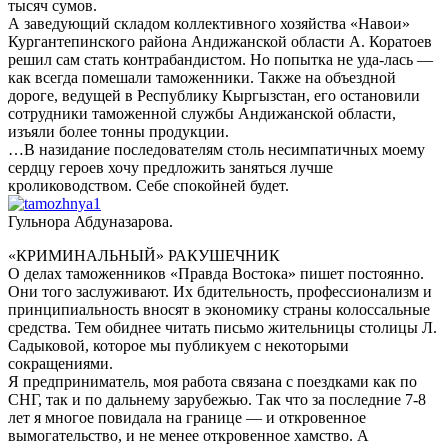
тысяч сумов.
А заведующий складом коллективного хозяйства «Навои»
Кургантепинского района Андижанской области А. Коратоев
решил сам стать контрабандистом. Но попытка не уда-лась —
как всегда помешали таможенники. Также на объездной
дороге, ведущей в Республику Кыргызстан, его остановили
сотрудники таможенной службы Андижанской области,
изъяли более тонны продукции.
…В назидание последователям столь несимпатичных моему
сердцу героев хочу предложить заняться лучше
кролиководством. Себе спокойней будет.
Гульнора Абдуназарова.
«КРИМИНАЛЬНЫЙ» РАКУШЕЧНИК
О делах таможенников «Правда Востока» пишет постоянно.
Они того заслуживают. Их бдительность, профессионализм и
принципиальность вносят в экономику страны колоссальные
средства. Тем обиднее читать письмо жительницы столицы Л.
Садыковой, которое мы публикуем с некоторыми
сокращениями.
Я предприниматель, моя работа связана с поездками как по
СНГ, так и по дальнему зарубежью. Так что за последние 7-8
лет я многое повидала на границе — и откровенное
вымогательство, и не менее откровенное хамство. А