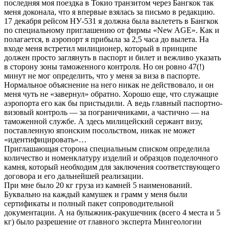
последняя моя поездка в Токио транзитом через Бангкок так
меня доконала, что я впервые взялась за письмо в редакцию.
17 декабря рейсом НУ-531 я должна была вылететь в Бангкок
по специальному приглашению от фирмы «New AGE». Как и
полагается, в аэропорт я прибыла за 2,5 часа до вылета. На
входе меня встретил милиционер, который в принципе
должен просто заглянуть в паспорт и билет и вежливо указать
в сторону зоны таможенного контроля. Но он ровно 47(!)
минут не мог определить, что у меня за виза в паспорте.
Нормальное объяснение на него никак не действовало, и он
меня чуть не «завернул» обратно. Хорошо еще, что служащие
аэропорта его как бы пристыдили. А ведь главный паспортно-
визовый контроль — за пограничниками, а частично — на
таможенной службе. А здесь милицейский сержант визу,
поставленную японским посольством, никак не может
«идентифицировать»…
Приглашающая сторона специальным списком определила
количество и номенклатуру изделий и образцов поделочного
камня, который необходим для заключения соответствующего
договора и его дальнейшей реализации.
При мне было 20 кг груза из камней 5 наименований.
Буквально на каждый камушек и грамм у меня были
сертификаты и полный пакет сопроводительной
документации. А на булыжник-ракушечник (всего 4 места и 5
кг) было разрешение от главного эксперта Мингеологии