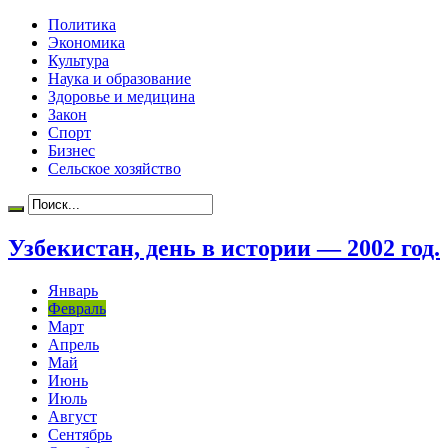
Политика
Экономика
Культура
Наука и образование
Здоровье и медицина
Закон
Спорт
Бизнес
Сельское хозяйство
Узбекистан, день в истории — 2002 год.
Январь
Февраль
Март
Апрель
Май
Июнь
Июль
Август
Сентябрь