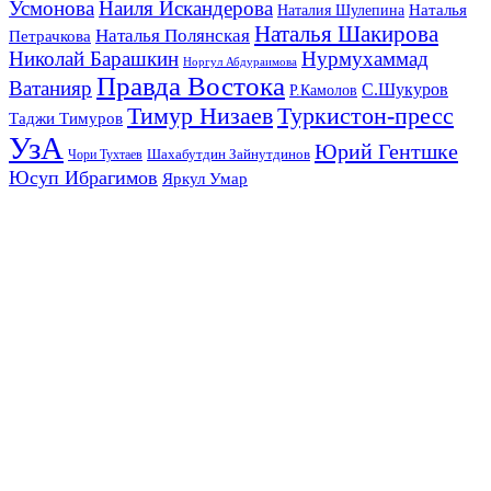
Усмонова
Наиля Искандерова
Наталья
Наталия Шулепина
Наталья Шакирова
Наталья Полянская
Петрачкова
Николай Барашкин
Нурмухаммад
Норгул Абдураимова
Правда Востока
Ватанияр
С.Шукуров
Р.Камолов
Тимур Низаев
Туркистон-пресс
Таджи Тимуров
УзА
Юрий Гентшке
Шахабутдин Зайнутдинов
Чори Тухтаев
Юсуп Ибрагимов
Яркул Умар