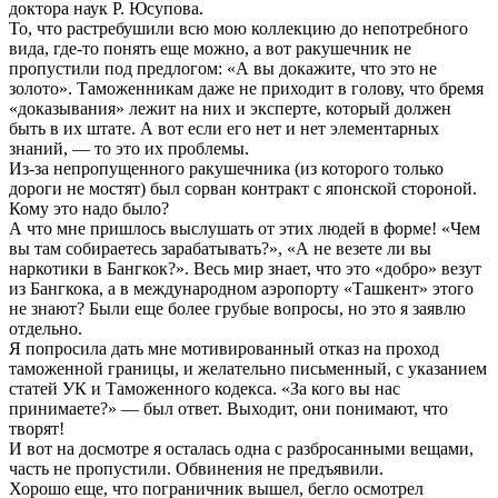
доктора наук Р. Юсупова.
То, что растребушили всю мою коллекцию до непотребного
вида, где-то понять еще можно, а вот ракушечник не
пропустили под предлогом: «А вы докажите, что это не
золото». Таможенникам даже не приходит в голову, что бремя
«доказывания» лежит на них и эксперте, который должен
быть в их штате. А вот если его нет и нет элементарных
знаний, — то это их проблемы.
Из-за непропущенного ракушечника (из которого только
дороги не мостят) был сорван контракт с японской стороной.
Кому это надо было?
А что мне пришлось выслушать от этих людей в форме! «Чем
вы там собираетесь зарабатывать?», «А не везете ли вы
наркотики в Бангкок?». Весь мир знает, что это «добро» везут
из Бангкока, а в международном аэропорту «Ташкент» этого
не знают? Были еще более грубые вопросы, но это я заявлю
отдельно.
Я попросила дать мне мотивированный отказ на проход
таможенной границы, и желательно письменный, с указанием
статей УК и Таможенного кодекса. «За кого вы нас
принимаете?» — был ответ. Выходит, они понимают, что
творят!
И вот на досмотре я осталась одна с разбросанными вещами,
часть не пропустили. Обвинения не предъявили.
Хорошо еще, что пограничник вышел, бегло осмотрел