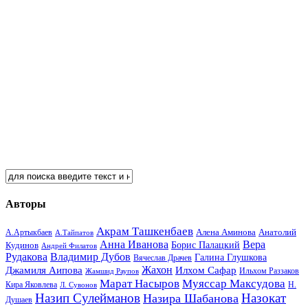
Авторы
Акрам Ташкенбаев
Анатолий
А.Артыкбаев
Алена Аминова
А.Тайпатов
Анна Иванова
Вера
Кудинов
Борис Палацкий
Андрей Филатов
Рудакова
Владимир Дубов
Галина Глушкова
Вячеслав Драчев
Жахон
Джамиля Аипова
Илхом Сафар
Жамшид Раупов
Ильхом Раззаков
Марат Насыров
Муяссар Максудова
Кира Яковлева
Л. Сувонов
Н.
Назип Сулейманов
Назокат
Назира Шабанова
Душаев