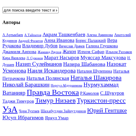
Авторы
Акрам Ташкенбаев
Анатолий
А.Артыкбаев
Алена Аминова
А.Тайпатов
Анна Иванова
Вера
Кудинов
Борис Палацкий
Андрей Филатов
Рудакова
Владимир Дубов
Галина Глушкова
Вячеслав Драчев
Жахон
Джамиля Аипова
Илхом Сафар
Жамшид Раупов
Ильхом Раззаков
Марат Насыров
Муяссар Максудова
Кира Яковлева
Л. Сувонов
Н.
Назип Сулейманов
Назокат
Назира Шабанова
Душаев
Усмонова
Наиля Искандерова
Наталья
Наталия Шулепина
Наталья Шакирова
Наталья Полянская
Петрачкова
Николай Барашкин
Нурмухаммад
Норгул Абдураимова
Правда Востока
Ватанияр
С.Шукуров
Р.Камолов
Тимур Низаев
Туркистон-пресс
Таджи Тимуров
УзА
Юрий Гентшке
Шахабутдин Зайнутдинов
Чори Тухтаев
Юсуп Ибрагимов
Яркул Умар