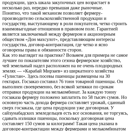
продукции, здесь шкала закупочных цен возрастает в
несколько раз, нередко превышая даже рыночные.
Понятно, что такой механизм позволяет фермеру-
производителю сельскохозяйственной продукции и
государству, выступающему в роли покупателя, четко строить
взаимовыгодные отношения в правовом поле. Гарантией
является заключаемый между фермером и акционерным
обществом «Дон махсулот», представляющим интересы
государства, договор-контрактация, где четко и ясно
оговорены права и обязанности сторон.
Как это выглядит на практике? Возьмем для примера не самое
лучшее по показателям этого сезона фермерское хозяйство,
чей земельный надел расположен на не очень плодородных
землях — «Карабай Мирзаев» из ширкатного хозяйства
«Гулистан». Здесь посевы пшеницы размещены на 30
гектарах. Госзаказ составил 76 тонн товарной пшеницы. Он
выполнен своевременно, без всякой затяжки по срокам
отправки продукции на мелькомбинат. За каждую тонну
госзаказа фермеру положено заплатить по 58 тысяч сумов. Но
основную часть дохода фермера составляет урожай, сданный
сверх госзаказа, где цена продукции уже договорная. У
сайхунабадских земледельцев есть все основания, не торгуясь,
сдавать излишки пшеницы, поскольку договорная цена
составляет 150 сумов за килограмм! Такая цена указана в
договоре-контрактации между фермерами и мелькомбинатом