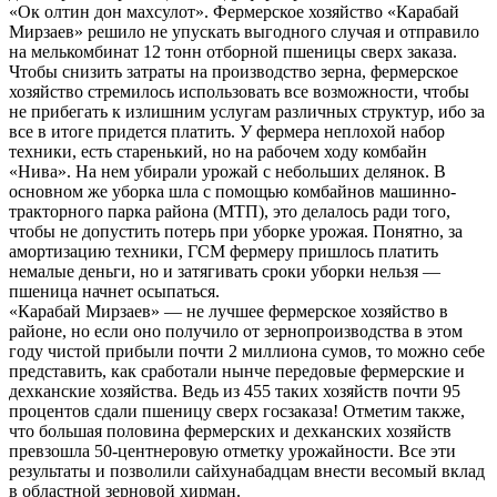
«Ок олтин дон махсулот». Фермерское хозяйство «Карабай
Мирзаев» решило не упускать выгодного случая и отправило
на мелькомбинат 12 тонн отборной пшеницы сверх заказа.
Чтобы снизить затраты на производство зерна, фермерское
хозяйство стремилось использовать все возможности, чтобы
не прибегать к излишним услугам различных структур, ибо за
все в итоге придется платить. У фермера неплохой набор
техники, есть старенький, но на рабочем ходу комбайн
«Нива». На нем убирали урожай с небольших делянок. В
основном же уборка шла с помощью комбайнов машинно-
тракторного парка района (МТП), это делалось ради того,
чтобы не допустить потерь при уборке урожая. Понятно, за
амортизацию техники, ГСМ фермеру пришлось платить
немалые деньги, но и затягивать сроки уборки нельзя —
пшеница начнет осыпаться.
«Карабай Мирзаев» — не лучшее фермерское хозяйство в
районе, но если оно получило от зернопроизводства в этом
году чистой прибыли почти 2 миллиона сумов, то можно себе
представить, как сработали нынче передовые фермерские и
дехканские хозяйства. Ведь из 455 таких хозяйств почти 95
процентов сдали пшеницу сверх госзаказа! Отметим также,
что большая половина фермерских и дехканских хозяйств
превзошла 50-центнеровую отметку урожайности. Все эти
результаты и позволили сайхунабадцам внести весомый вклад
в областной зерновой хирман.