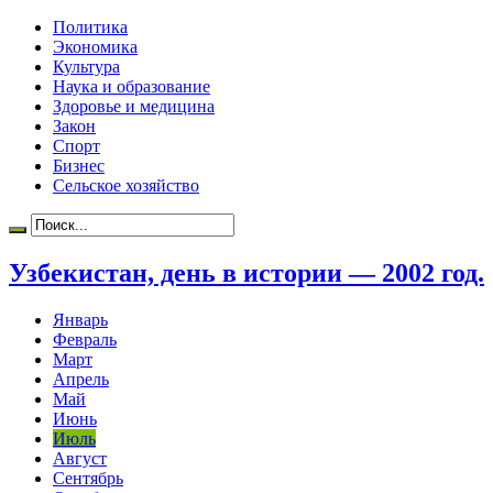
Политика
Экономика
Культура
Наука и образование
Здоровье и медицина
Закон
Спорт
Бизнес
Сельское хозяйство
Узбекистан, день в истории — 2002 год.
Январь
Февраль
Март
Апрель
Май
Июнь
Июль
Август
Сентябрь