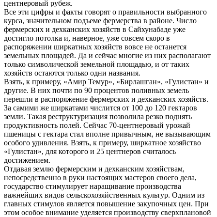
центнеровый рубеж.
Все эти цифры и факты говорят о правильности выбранного
курса, значительном подъеме фермерства в районе. Число
фермерских и дехканских хозяйств в Сайхунабаде уже
достигло потолка и, наверное, уже совсем скоро в
распоряжении ширкатных хозяйств вовсе не останется
земельных площадей. Да и сейчас многие из них располагают
только символической земельной площадью, и от таких
хозяйств остаются только одни названия.
Взять, к примеру, «Амир Темур», «Бирлашган», «Гулистан» и
другие. В них почти по 90 процентов поливных земель
перешли в распоряжение фермерских и дехканских хозяйств.
За самими же ширкатами числится от 100 до 120 гектаров
земли. Такая реструктуризация позволила резко поднять
продуктивность полей. Сейчас 70-центнеровый урожай
пшеницы с гектара стал вполне привычным, не вызывающим
особого удивления. Взять, к примеру, ширкатное хозяйство
«Гулистан», для которого и 25 центнеров считалось
достижением.
Отдавая землю фермерским и дехканским хозяйствам,
непосредственно в руки настоящих мастеров своего дела,
государство стимулирует наращивание производства
важнейших видов сельскохозяйственных культур. Одним из
главных стимулов является повышение закупочных цен. При
этом особое внимание уделяется производству сверхплановой