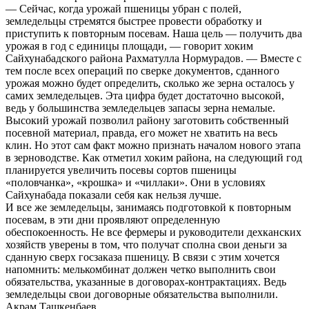
— Сейчас, когда урожай пшеницы убран с полей,
земледельцы стремятся быстрее провести обработку и
приступить к повторным посевам. Наша цель — получить два
урожая в год с единицы площади, — говорит хоким
Сайхунабадского района Рахматулла Нормурадов. — Вместе с
тем после всех операций по сверке документов, сданного
урожая можно будет определить, сколько же зерна осталось у
самих земледельцев. Эта цифра будет достаточно высокой,
ведь у большинства земледельцев запасы зерна немалые.
Высокий урожай позволил району заготовить собственный
посевной материал, правда, его может не хватить на весь
клин. Но этот сам факт можно признать началом нового этапа
в зерноводстве. Как отметил хоким района, на следующий год
планируется увеличить посевы сортов пшеницы
«половчанка», «крошка» и «чиллаки». Они в условиях
Сайхунабада показали себя как нельзя лучше.
И все же земледельцы, занимаясь подготовкой к повторным
посевам, в эти дни проявляют определенную
обеспокоенность. Не все фермеры и руководители дехканских
хозяйств уверены в том, что получат сполна свои деньги за
сданную сверх госзаказа пшеницу. В связи с этим хочется
напомнить: мелькомбинат должен четко выполнить свои
обязательства, указанные в договорах-контрактациях. Ведь
земледельцы свои договорные обязательства выполнили.
Акрам Ташкенбаев.