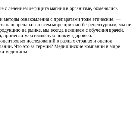
 с лечением дефицита магния в организме, обменялись
и методы ознакомления с препаратами тоже этические, —
 наш препарат во всем мире признан безрецептурным, мы не
продукцию на рынке, мы всегда начинаем с обучения врачей,
ва, принесли максимальную пользу здоровью.
гоцентровых исследований в разных странах и оценок
пании. Что это за термин? Медицинские компании в мире
тии медицины.