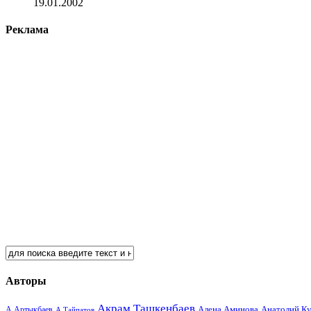
19.01.2002
Реклама
Авторы
Акрам Ташкенбаев
Анатолий К
А.Артыкбаев
Алена Аминова
А.Тайпатов