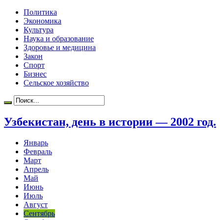
Политика
Экономика
Культура
Наука и образование
Здоровье и медицина
Закон
Спорт
Бизнес
Сельское хозяйство
Узбекистан, день в истории — 2002 год.
Январь
Февраль
Март
Апрель
Май
Июнь
Июль
Август
Сентябрь