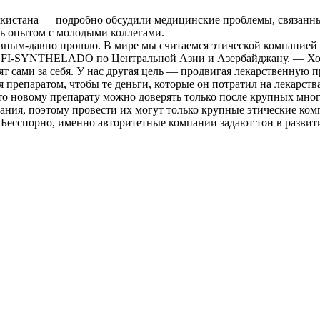
истана — подробно обсудили медицинские проблемы, связанные
ь опытом с молодыми коллегами.
ным-давно прошло. В мире мы считаемся этической компанией 
NOFI-SYNTHELADO по Центральной Азии и Азербайджану. — Хотя
ят сами за себя. У нас другая цель — продвигая лекарственную 
я препаратом, чтобы те деньги, которые он потратил на лекарст
то новому препарату можно доверять только после крупных мно
ания, поэтому провести их могут только крупные этические ком
. Бесспорно, именно авторитетные компании задают тон в разви