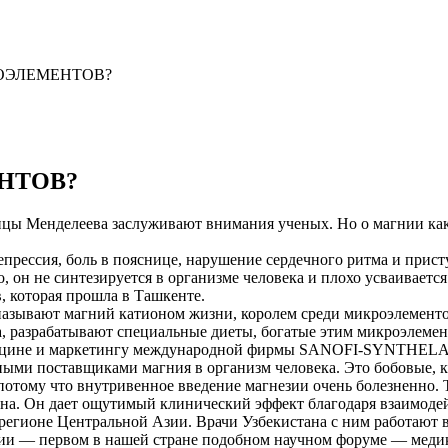
ОЭЛЕМЕНТОВ?
НТОВ?
ицы Менделеева заслуживают внимания ученых. Но о магнии как
депрессия, боль в пояснице, нарушение сердечного ритма и прис
 он не синтезируется в организме человека и плохо усваивается 
, которая прошла в Ташкенте.
называют магний катионом жизни, королем среди микроэлементо
, разрабатывают специальные диеты, богатые этим микроэлемен
дицине и маркетингу международной фирмы SANOFI-SYNTHELAD
вными поставщиками магния в организм человека. Это бобовые, 
 потому что внутривенное введение магнезии очень болезненно
ана. Он дает ощутимый клинический эффект благодаря взаимоде
оне Центральной Азии. Врачи Узбекистана с ним работают все
ии — первом в нашей стране подобном научном форуме — медик