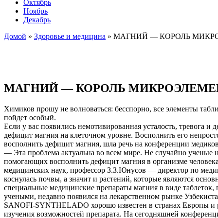
Октябрь
Ноябрь
Декабрь
Домой
»
Здоровье и медицина
»
МАГНИЙ — КОРОЛЬ МИКР
МАГНИЙ — КОРОЛЬ МИКРОЭЛЕМЕ
Химиков прошу не волноваться: бесспорно, все элементы табл
пойдет особый.
Если у вас появились немотивированная усталость, тревога и 
дефицит магния на клеточном уровне. Восполнить его непросто,
восполнить дефицит магния, шла речь на конференции медиков
— Эта проблема актуальна во всем мире. Не случайно ученые 
помогающих восполнить дефицит магния в организме человека
медицинских наук, профессор З.З.Юнусов — директор по ме
коснулась почвы, а значит и растений, которые являются осно
специальные медицинские препараты магния в виде таблеток,
учеными, недавно появился на лекарственном рынке Узбекист
SANOFI-SYNTHELADO хорошо известен в странах Европы и реги
изучения возможностей препарата. На сегодняшней конференц