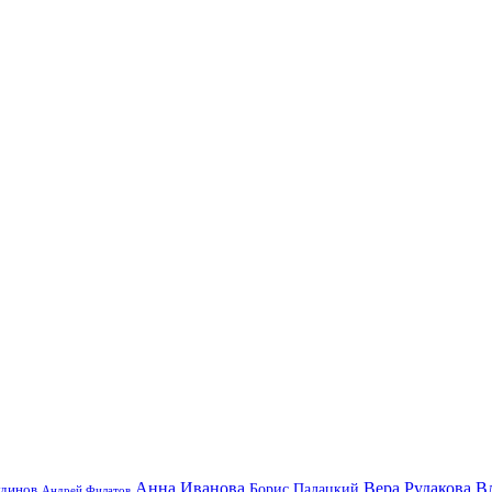
Анна Иванова
Вера Рудакова
В
удинов
Борис Палацкий
Андрей Филатов