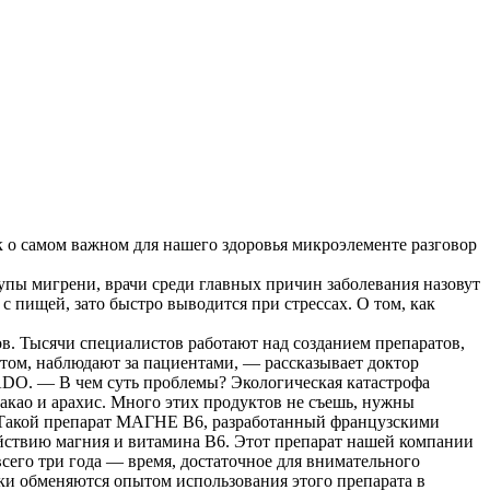
 о самом важном для нашего здоровья микроэлементе разговор
тупы мигрени, врачи среди главных причин заболевания назовут
с пищей, зато быстро выводится при стрессах. О том, как
в. Тысячи специалистов работают над созданием препаратов,
том, наблюдают за пациентами, — рассказывает доктор
O. — В чем суть проблемы? Экологическая катастрофа
какао и арахис. Много этих продуктов не съешь, нужны
. Такой препарат МАГНЕ В6, разработанный французскими
йствию магния и витамина В6. Этот препарат нашей компании
го три года — время, достаточное для внимательного
и обменяются опытом использования этого препарата в