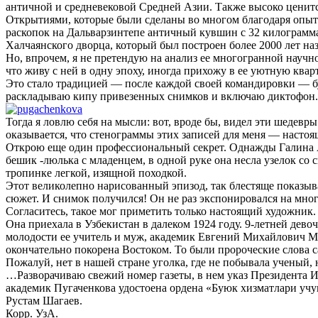
античной и средневековой Средней Азии. Также высоко ценитс
Открытиями, которые были сделаны во многом благодаря опыт
раскопок на Дальварзинтепе античный кувшин с 32 килограмма
Халчаянского дворца, который был построен более 2000 лет н
Но, впрочем, я не претендую на анализ ее многогранной научн
что живу с ней в одну эпоху, иногда прихожу в ее уютную квар
Это стало традицией — после каждой своей командировки — бу
раскладываю кипу привезенных снимков и включаю диктофон. 
Тогда я ловлю себя на мысли: вот, вроде бы, видел эти шедевр
оказывается, что стенограммы этих записей для меня — настоящ
Открою еще один профессиональный секрет. Однажды Галина Ан
бешик -люлька с младенцем, в одной руке она несла узелок с
тропинке легкой, изящной походкой.
Этот великолепно нарисованный эпизод, так блестяще показыва
сюжет. И снимок получился! Он не раз экспонировался на мно
Согласитесь, такое мог приметить только настоящий художник.
Она приехала в Узбекистан в далеком 1924 году. 9-летней дево
молодости ее учитель и муж, академик Евгений Михайлович М
окончательно покорена Востоком. То были пророческие слова 
Пожалуй, нет в нашей стране уголка, где не побывала ученый,
…Разворачиваю свежий номер газеты, в нем указ Президента И
академик Пугаченкова удостоена ордена «Буюк хизматлари учу
Рустам Шагаев.
Корр. УзА.