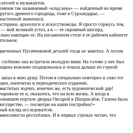
сателей и музыкантов.
спомним так называемый «клад века» — найденный во время
ругого древнего городища, тоже в Сурхандарье, —
 настенной живописи.
историки, археологи и искусствоведы. Я просто горжусь тем,
а — мой великий устоз, а я — ее скромный шогирд.
льно навещаю ее. На письменном столе в ее рабочем кабинете
тельное.
одмеченных Пугаченковой деталей тогда не заметил. А потом
 глубинке она встретила молодую маму. На голове у нее был
Женщина вежливо поздоровалась и пошла дальше по горной
запал в мою душу. Потом я специально повторил и снял тот
щин, напечатан в периодических изданиях.
маститых зодчих, конечно же, есть художнический дар!
ровали ее и, оказалось, что на всю жизнь. А когда в
вовавшем портале дворца Оксарой в Шахрисабзе, Галина была
 могуществе, — посмотри на наши постройки!»
вый взгляд исследователя.
ависимости республики. И в первых строках читаю, что