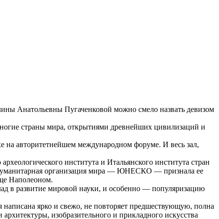
алины Анатольевны Пугаченковой можно смело назвать девизом
многие страны мира, открытиями древнейших цивилизаций и
е на авторитетнейшем международном форуме. И весь зал,
 археологического института и Итальянского института стран
я гуманитарная организация мира — ЮНЕСКО — признала ее
ще Наполеоном.
ад в развитие мировой науки, и особенно — популяризацию
я написана ярко и свежо, не повторяет предшествующую, полна
 архитектуры, изобразительного и прикладного искусства