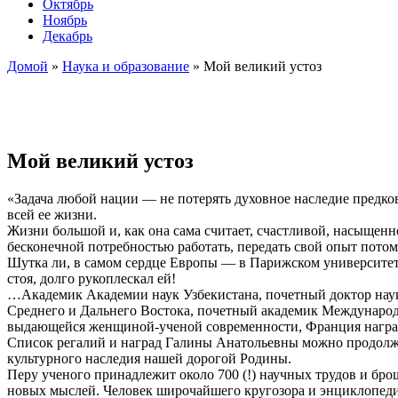
Октябрь
Ноябрь
Декабрь
Домой
»
Наука и образование
»
Мой великий устоз
Мой великий устоз
«Задача любой нации — не потерять духовное наследие предко
всей ее жизни.
Жизни большой и, как она сама считает, счастливой, насыще
бесконечной потребностью работать, передать свой опыт потом
Шутка ли, в самом сердце Европы — в Парижском университет
стоя, долго рукоплескал ей!
…Академик Академии наук Узбекистана, почетный доктор наук 
Среднего и Дальнего Востока, почетный академик Междунаро
выдающейся женщиной-ученой современности, Франция награ
Список регалий и наград Галины Анатольевны можно продолжа
культурного наследия нашей дорогой Родины.
Перу ученого принадлежит около 700 (!) научных трудов и бро
новых мыслей. Человек широчайшего кругозора и энциклопедич