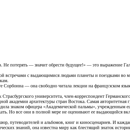
в. Не потерять — значит обрести будущее!» — это выражение Г
нной встречами с выдающимися людьми планеты и поездками во 
кам.
е Сорбонна — она свободно читала лекции на французском язык
Страсбургского университета, член-корреспондент Германского
дной академии архитектуры стран Востока. Самая авторитетна
дила знаком офицера «Академической пальмы», учрежденным е
ть. Но все они в полной мере не оценивают ее выдающийся вкл
шюр, путеводителей и альбомов, книг и киносценариев. И кажда
еских знаний, она известна миру как блестящий знаток истории