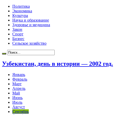
Политика
Экономика
Культура
Наука и образование
Здоровье и медицина
Закон
Спорт
Бизнес
Сельское хозяйство
Узбекистан, день в истории — 2002 год.
Январь
Февраль
Март
Апрель
Май
Июнь
Июль
Август
Сентябрь