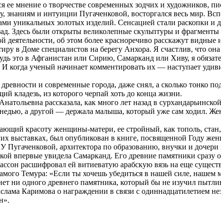
я ее мнение о творчестве современных зодчих и художников, пи
у, знаниям и интуиции Пугаченковой, восторгался весь мир. В
ми уникальных золотых изделий. Сенсацией стали раскопки и д
азад. Здесь были открыты великолепные скульптуры и фрагменты
ой деятельности, об этом более красноречиво расскажут видные 
тиру в Доме специалистов на берегу Анхора. Я счастлив, что он
дь это в Афганистан или Сирию, Самарканд или Хиву, я обязате
И когда ученый начинает комментировать их — наступает удиви
ы древности и современные города, даже снял, а сколько тонко п
ий кладезь, из которого черпай хоть до конца жизни.
атольевна рассказала, как много лет назад в сурхандарьинской
о снедью, а другой — держала малыша, который уже сам ходил. 
ющий красоту женщины-матери, ее стройный, как тополь, стан, 
гих выставках, был опубликован в книге, посвященной Году жен
 У Пугаченковой, архитектора по образованию, внучки и дочери 
чкой впервые увидела Самарканд. Его древние памятники сразу оча
ассон расшифровал ей витиеватую арабскую вязь на еще сущест
самого Темура: «Если ты хочешь убедиться в нашей силе, нашем
 нет ни одного древнего памятника, который бы не изучил пытли
слама Каримова о награждении в связи с одиннадцатилетием нез
н».