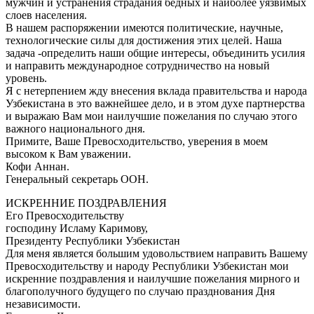
мужчин и устранения страдания бедных и наиболее уязвимых
слоев населения.
В нашем распоряжении имеются политические, научные,
технологические силы для достижения этих целей. Наша
задача -определить наши общие интересы, объединить усилия
и направить международное сотрудничество на новый
уровень.
Я с нетерпением жду внесения вклада правительства и народа
Узбекистана в это важнейшее дело, и в этом духе партнерства
и выражаю Вам мои наилучшие пожелания по случаю этого
важного национального дня.
Примите, Ваше Превосходительство, уверения в моем
высоком к Вам уважении.
Кофи Аннан.
Генеральный секретарь ООН.
ИСКРЕННИЕ ПОЗДРАВЛЕНИЯ
Его Превосходительству
господину Исламу Каримову,
Президенту Республики Узбекистан
Для меня является большим удовольствием направить Вашему
Превосходительству и народу Республики Узбекистан мои
искренние поздравления и наилучшие пожелания мирного и
благополучного будущего по случаю празднования Дня
независимости.