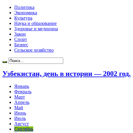
Политика
Экономика
Культура
Наука и образование
Здоровье и медицина
Закон
Спорт
Бизнес
Сельское хозяйство
Узбекистан, день в истории — 2002 год.
Январь
Февраль
Март
Апрель
Май
Июнь
Июль
Август
Сентябрь