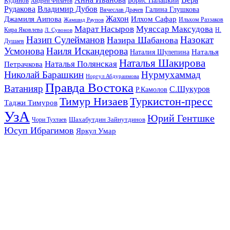
Кудинов
Борис Палацкий
Андрей Филатов
Рудакова
Владимир Дубов
Галина Глушкова
Вячеслав Драчев
Жахон
Джамиля Аипова
Илхом Сафар
Жамшид Раупов
Ильхом Раззаков
Марат Насыров
Муяссар Максудова
Кира Яковлева
Л. Сувонов
Н.
Назип Сулейманов
Назокат
Назира Шабанова
Душаев
Усмонова
Наиля Искандерова
Наталья
Наталия Шулепина
Наталья Шакирова
Наталья Полянская
Петрачкова
Николай Барашкин
Нурмухаммад
Норгул Абдураимова
Правда Востока
Ватанияр
С.Шукуров
Р.Камолов
Тимур Низаев
Туркистон-пресс
Таджи Тимуров
УзА
Юрий Гентшке
Шахабутдин Зайнутдинов
Чори Тухтаев
Юсуп Ибрагимов
Яркул Умар