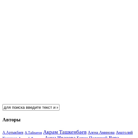
Авторы
Акрам Ташкенбаев
Анатолий
А.Артыкбаев
Алена Аминова
А.Тайпатов
Анна Иванова
Вера