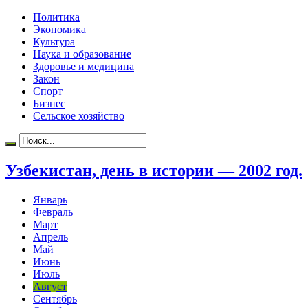
Политика
Экономика
Культура
Наука и образование
Здоровье и медицина
Закон
Спорт
Бизнес
Сельское хозяйство
Узбекистан, день в истории — 2002 год.
Январь
Февраль
Март
Апрель
Май
Июнь
Июль
Август
Сентябрь