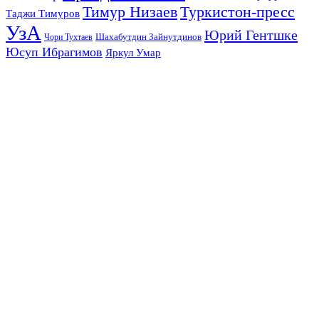
Тимур Низаев
Туркистон-пресс
Таджи Тимуров
УзА
Юрий Гентшке
Шахабутдин Зайнутдинов
Чори Тухтаев
Юсуп Ибрагимов
Яркул Умар