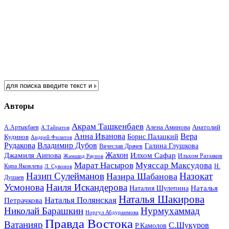
Авторы
Акрам Ташкенбаев
Анатолий
А.Артыкбаев
Алена Аминова
А.Тайпатов
Анна Иванова
Вера
Кудинов
Борис Палацкий
Андрей Филатов
Рудакова
Владимир Дубов
Галина Глушкова
Вячеслав Драчев
Жахон
Джамиля Аипова
Илхом Сафар
Жамшид Раупов
Ильхом Раззаков
Марат Насыров
Муяссар Максудова
Кира Яковлева
Л. Сувонов
Н.
Назип Сулейманов
Назокат
Назира Шабанова
Душаев
Усмонова
Наиля Искандерова
Наталья
Наталия Шулепина
Наталья Шакирова
Наталья Полянская
Петрачкова
Николай Барашкин
Нурмухаммад
Норгул Абдураимова
Правда Востока
Ватанияр
С.Шукуров
Р.Камолов