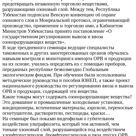
предотвращать незаконную торговлю веществами,
разрушающими озоновый слой. Между тем, Республика
Узбекистан подписала Венскую конвенцию об охране
озонового слоя и Монреальский протокол, ограничивающий
производство, применение и торговлю ими, а Кабинетом
Министров Узбекистана принято постановление «О
государственном регулировании вывоза и ввоза
озоноразрушающих веществ».
В ходе трехдневного семинара ведущие специалисты
таможенных и других заинтересованных органов обучались
навыкам контроля и мониторинга импорта ОРВ и продукции
на их основе, учились определять их с помощью приборов,
переданных республике безвозмездно Глобальным
экологическим фондом. При обучении были использованы
методические руководства и пособия ЮНЕП, а также проект
национального руководства по регулированию ввоза и вывоза
ОРВ и продукции, содержащей эти вещества.
Какие товары могут содержать озоноразрушающие вещества?
Это домашние и промышленные холодильные установки,
кондиционеры, вспененные материалы, аэрозоли, переносные
огнетушители, растворители, пестициды, краски…
На семинаре был показан видеофильм о губительном
воздействии ультрафиолета, который тем активней, чем
тоньше озоновый слой, разрушающийся под воздействием
хлорфторуглеродов, бромфторуглеродов и ряда других ОРВ.