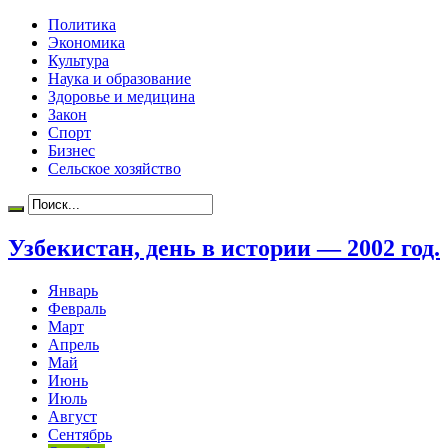
Политика
Экономика
Культура
Наука и образование
Здоровье и медицина
Закон
Спорт
Бизнес
Сельское хозяйство
Узбекистан, день в истории — 2002 год.
Январь
Февраль
Март
Апрель
Май
Июнь
Июль
Август
Сентябрь