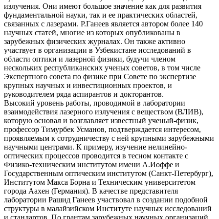
излучения. Они имеют большое значение как для развития
фундаментальной науки, так и ее практических областей,
связанных с лазерами. Р.Ганеев является автором более 140
научных статей, многие из которых опубликованы в
зарубежных физических журналах. Он также активно
участвует в организации в Узбекистане исследований в
области оптики и лазерной физики, будучи членом
нескольких республиканских ученых советов, в том числе
Экспертного совета по физике при Совете по экспертизе
крупных научных и инвестиционных проектов, и
руководителем ряда аспирантов и докторантов.
Высокий уровень работы, проводимой в лаборатории
взаимодействия лазерного излучения с веществом (ВЛИВ),
которую основал и возглавляет известный ученый-физик,
профессор Тимурбек Усманов, подтверждается интересом,
проявляемым к сотрудничеству с ней крупными зарубежными
научными центрами. К примеру, изучение нелинейно-
оптических процессов проводится в тесном контакте с
Физико-техническим институтом имени А.Иоффе и
Государственным оптическим институтом (Санкт-Петербург),
Институтом Макса Борна и Техническим университетом
города Аахен (Германия). В качестве представителя
лаборатории Рашид Ганеев участвовал в создании подобной
структуры в малайзийском Институте научных исследований
и стандартов. По грантам зарубежных научных организаций