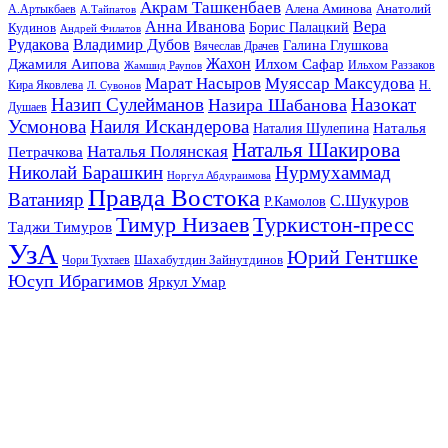
Акрам Ташкенбаев
Анатолий
А.Артыкбаев
Алена Аминова
А.Тайпатов
Анна Иванова
Вера
Кудинов
Борис Палацкий
Андрей Филатов
Рудакова
Владимир Дубов
Галина Глушкова
Вячеслав Драчев
Жахон
Джамиля Аипова
Илхом Сафар
Жамшид Раупов
Ильхом Раззаков
Марат Насыров
Муяссар Максудова
Кира Яковлева
Л. Сувонов
Н.
Назип Сулейманов
Назокат
Назира Шабанова
Душаев
Усмонова
Наиля Искандерова
Наталья
Наталия Шулепина
Наталья Шакирова
Наталья Полянская
Петрачкова
Николай Барашкин
Нурмухаммад
Норгул Абдураимова
Правда Востока
Ватанияр
С.Шукуров
Р.Камолов
Тимур Низаев
Туркистон-пресс
Таджи Тимуров
УзА
Юрий Гентшке
Шахабутдин Зайнутдинов
Чори Тухтаев
Юсуп Ибрагимов
Яркул Умар