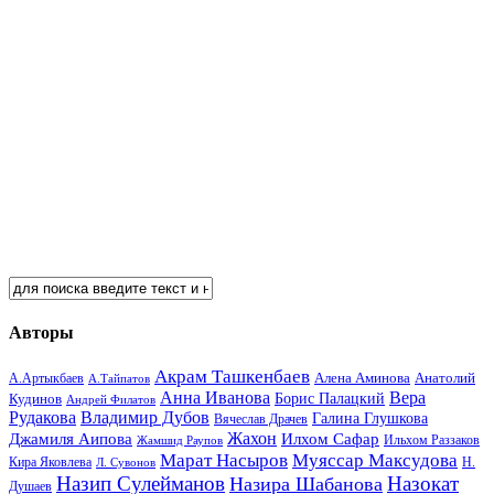
Авторы
Акрам Ташкенбаев
Анатолий
А.Артыкбаев
Алена Аминова
А.Тайпатов
Анна Иванова
Вера
Кудинов
Борис Палацкий
Андрей Филатов
Рудакова
Владимир Дубов
Галина Глушкова
Вячеслав Драчев
Жахон
Джамиля Аипова
Илхом Сафар
Жамшид Раупов
Ильхом Раззаков
Марат Насыров
Муяссар Максудова
Кира Яковлева
Л. Сувонов
Н.
Назип Сулейманов
Назокат
Назира Шабанова
Душаев