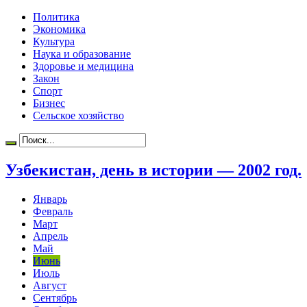
Политика
Экономика
Культура
Наука и образование
Здоровье и медицина
Закон
Спорт
Бизнес
Сельское хозяйство
Узбекистан, день в истории — 2002 год.
Январь
Февраль
Март
Апрель
Май
Июнь
Июль
Август
Сентябрь