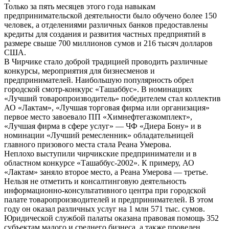
Только за пять месяцев этого года навыкам
предпринимательской деятельности было обучено более 150
человек, а отделениями различных банков предоставлены
кредиты для создания и развития частных предприятий в
размере свыше 700 миллионов сумов и 216 тысяч долларов
США.
В Чирчике стало доброй традицией проводить различные
конкурсы, мероприятия для бизнесменов и
предпринимателей. Наибольшую популярность обрел
городской смотр-конкурс «Ташаббус». В номинациях
«Лучший товаропроизводитель» победителем стал коллектив
АО «Лактам», «Лучшая торговая фирма или организация»
первое место завоевало ПП «Химнефтегазкомплект»,
«Лучшая фирма в сфере услуг» — ЧФ «Диера Бону» и в
номинации «Лучший ремесленник» обладательницей
главного призового места стала Реана Умерова.
Неплохо выступили чирчикские предприниматели и в
областном конкурсе «Ташаббус-2002». К примеру, АО
«Лактам» заняло второе место, а Реана Умерова — третье.
Нельзя не отметить и консалтинговую деятельность
информационно-консультативного центра при городской
палате товаропроизводителей и предпринимателей. В этом
году он оказал различных услуг на 1 млн 571 тыс. сумов.
Юридической службой палаты оказана правовая помощь 352
субъектам малого и среднего бизнеса, а также проведен