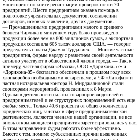
мониторинг по книге регистрации проверок почти 70
предприятий. Шести предприятиям оказана помощь в
подготовке учредительных документов, составлении
договоров, исковых заявлений, других документов.
— Промышленными предприятиями малого и среднего
бизнеса Чирчика в минувшем году было произведено
продукции более чем на 800 миллионов сумов, а экспортная
продукция составила 605 тысяч долларов США, — говорит
председатель палаты Джамал Турдалиев. — Многие частные
предприятия, фирмы наряду с развитием своей деятельности
активно участвуют в общественной жизни города. — Так, к
примеру, частная фирма «Эъзоза», ООО «Дорихона-57» и
«Дорихона-85» бесплатно обеспечили в прошлом году всех
хлопкоробов необходимыми лекарствами, а ЧФ «Латофат» и
частная нотариальная контора Н. Мирджалиловой стали
спонсорами мероприятий, проведенных к 8 Марта.
Однако в деятельности палаты товаропроизводителей и
предпринимателей и ее структурных подразделений есть еще
слабые места. Только 40,6 процента от общего количества
юридических лиц, занятых в сфере предпринимательской
деятельности, являются членами нашей организации, не все
вновь открывающиеся предприятия зарегистрировались у нас.
В этом направлении будем работать более эффективно.
Вместе с тем, помимо субъективных причин выявленных
недостатков, имеются и объективные, которые палата