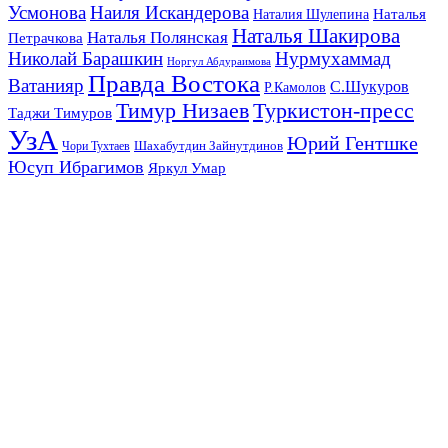
Усмонова
Наиля Искандерова
Наталья
Наталия Шулепина
Наталья Шакирова
Наталья Полянская
Петрачкова
Николай Барашкин
Нурмухаммад
Норгул Абдураимова
Правда Востока
Ватанияр
С.Шукуров
Р.Камолов
Тимур Низаев
Туркистон-пресс
Таджи Тимуров
УзА
Юрий Гентшке
Шахабутдин Зайнутдинов
Чори Тухтаев
Юсуп Ибрагимов
Яркул Умар