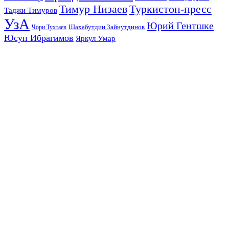
Тимур Низаев
Туркистон-пресс
Таджи Тимуров
УзА
Юрий Гентшке
Шахабутдин Зайнутдинов
Чори Тухтаев
Юсуп Ибрагимов
Яркул Умар