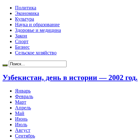
Политика
Экономика
Культура
Наука и образование
Здоровье и медицина
Закон
Спорт
Бизнес
Сельское хозяйство
Узбекистан, день в истории — 2002 год.
Январь
Февраль
Март
Апрель
Май
Июнь
Июль
Август
Сентябрь