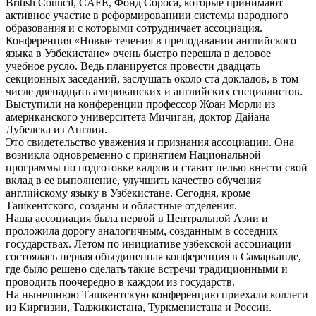
British Council, CAFE, Фонд Сороса, которые принимают
активное участие в реформированиии системы народного
образования и с которыми сотрудничает ассоциация.
Конференция «Новые течения в преподавании английского
языка в Узбекистане» очень быстро перешла в деловое
учебное русло. Ведь планируется провести двадцать
секционных заседаний, заслушать около ста докладов, в том
числе двенадцать американских и английских специалистов.
Выступили на конференции профессор Жоан Морли из
американского университета Мичиган, доктор Дайана
Лубелска из Англии.
Это свидетельство уважения и признания ассоциации. Она
возникла одновременно с принятием Национальной
программы по подготовке кадров и ставит целью внести свой
вклад в ее выполнение, улучшить качество обучения
английскому языку в Узбекистане. Сегодня, кроме
Ташкентского, созданы и областные отделения.
Наша ассоциация была первой в Центральной Азии и
проложила дорогу аналогичным, созданным в соседних
государствах. Летом по инициативе узбекской ассоциации
состоялась первая объединенная конференция в Самарканде,
где было решено сделать такие встречи традиционными и
проводить поочередно в каждом из государств.
На нынешнюю Ташкентскую конференцию приехали коллеги
из Киргизии, Таджикистана, Туркменистана и России.