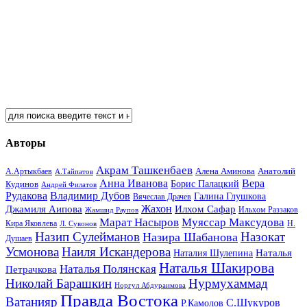
Авторы
Акрам Ташкенбаев
Анатолий
А.Артыкбаев
Алена Аминова
А.Тайпатов
Анна Иванова
Вера
Кудинов
Борис Палацкий
Андрей Филатов
Рудакова
Владимир Дубов
Галина Глушкова
Вячеслав Драчев
Жахон
Джамиля Аипова
Илхом Сафар
Жамшид Раупов
Ильхом Раззаков
Марат Насыров
Муяссар Максудова
Кира Яковлева
Л. Сувонов
Н.
Назип Сулейманов
Назокат
Назира Шабанова
Душаев
Усмонова
Наиля Искандерова
Наталья
Наталия Шулепина
Наталья Шакирова
Наталья Полянская
Петрачкова
Николай Барашкин
Нурмухаммад
Норгул Абдураимова
Правда Востока
Ватанияр
С.Шукуров
Р.Камолов