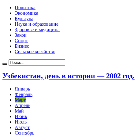
Политика
Экономика
Культура
Наука и образование
Здоровье и медицина
Закон
Спорт
Бизнес
Сельское хозяйство
Узбекистан, день в истории — 2002 год.
Январь
Февраль
Март
Апрель
Май
Июнь
Июль
Август
Сентябрь