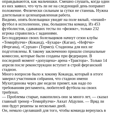
оправдываются, как мальчишки. Смешно слушать, когда один
из них заявил, что чуть ли не на следующий день поправит
положение. Физически сильным за сутки не станешь. Нужна
длительная и целенаправленная работа.
Видимо, опять болельщики увидят на поле вялый, «пеший»
футбол в исполнении, увы, большинства команд. Из 453
футболистов, сдававших тесты по «физике», только 232
игрока справились с заданиями.
Без поддержки своих болельщиков начнут сезон клубы
«Темирйулчи» (Коканд), «Бухара» (Каган), «Нефтчи»
(Фергана), «Сурхан» (Термез). Стадионы для них не
подготовлены. К такому заключению пришли специальные
комиссии, которые были созданы при федерации. В
последний момент «допущена» арена «Трактора». Только 14
апреля после реконструкции вступит в строй ферганский
стадион.
Много вопросов было к хокиму Коканда, который в итоге
заверил участников собрания, что стадион имени
Мухитдинова через две недели примет, как надо по
требованиям регламента, любителей футбола на своих
трибунах.
— Проблемы старые, накопились они за много лет, — сказал
главный тренер «Темирйулчи» Авхат Абдулин. — Вряд ли
они будут решены за несколько дней.
Он, немало сделавший для того, чтобы команда вернулась в