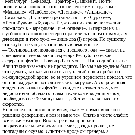
«Металлург» (Бекабад), «Трактор» (Ташкент). Почти
половина игроков не готова к физическим нагрузкам в
«Машъале», «Навбахоре», «Дустлике». «Андижане»,
«Самарканд-Д», только третья часть — в «Сурхане»,
«Темирйулчи», «Бухаре». И уж совсем аховое положение
сложилось в «Зарафшане» и «Согдиане». В первой из 33
футболистов только шестеро справились с нормативами, а у
джизакцев и того хуже — лишь два (!) игрока. По существу
эти клубы не могут участвовать в чемпионате.
— Тестирование проводится с прошлого года, — сказал на
совещании генеральный секретарь Республиканской
федерации футбола Бахтиер Рахимов. — Ни в одной стране
Азии такие экзамены не проводятся. Но мы вынуждены были
это сделать, так как анализ выступлений наших ребят на
международной арене, во внутреннем первенстве показал, что
они не выдерживают физических нагрузок. А современная
тенденция развития футбола свидетельствует о том, что
недостаточно обладать только техникой владения мячом,
необходимо все 90 минут матча действовать на высоких
скоростях.
Но прошел год после принятия, скажем прямо, волевого
решения федерации, а воз и ныне там. Опять в числе слабых
все те же команды. Вновь тренеры приводят
невразумительные аргументы: мол, дождь прошел, не
подгадали с обувью. Опытные вроде бы тренеры, а