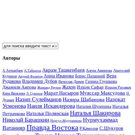
Авторы
Акрам Ташкенбаев
Анатолий
А.Артыкбаев
Алена Аминова
А.Тайпатов
Анна Иванова
Вера
Кудинов
Борис Палацкий
Андрей Филатов
Рудакова
Владимир Дубов
Галина Глушкова
Вячеслав Драчев
Жахон
Джамиля Аипова
Илхом Сафар
Жамшид Раупов
Ильхом Раззаков
Марат Насыров
Муяссар Максудова
Кира Яковлева
Л. Сувонов
Н.
Назип Сулейманов
Назокат
Назира Шабанова
Душаев
Усмонова
Наиля Искандерова
Наталья
Наталия Шулепина
Наталья Шакирова
Наталья Полянская
Петрачкова
Николай Барашкин
Нурмухаммад
Норгул Абдураимова
Правда Востока
Ватанияр
С.Шукуров
Р.Камолов