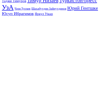
Тимур Низаев
Туркистон-пресс
Таджи Тимуров
УзА
Юрий Гентшке
Шахабутдин Зайнутдинов
Чори Тухтаев
Юсуп Ибрагимов
Яркул Умар