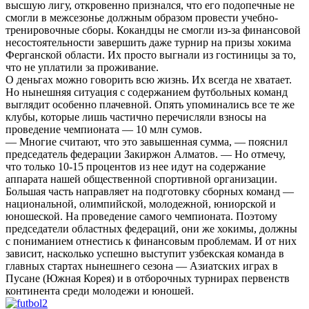
высшую лигу, откровенно признался, что его подопечные не
смогли в межсезонье должным образом провести учебно-
тренировочные сборы. Кокандцы не смогли из-за финансовой
несостоятельности завершить даже турнир на призы хокима
Ферганской области. Их просто выгнали из гостиницы за то,
что не уплатили за проживание.
О деньгах можно говорить всю жизнь. Их всегда не хватает.
Но нынешняя ситуация с содержанием футбольных команд
выглядит особенно плачевной. Опять упоминались все те же
клубы, которые лишь частично перечисляли взносы на
проведение чемпионата — 10 млн сумов.
— Многие считают, что это завышенная сумма, — пояснил
председатель федерации Закиржон Алматов. — Но отмечу,
что только 10-15 процентов из нее идут на содержание
аппарата нашей общественной спортивной организации.
Большая часть направляет на подготовку сборных команд —
национальной, олимпийской, молодежной, юниорской и
юношеской. На проведение самого чемпионата. Поэтому
председатели областных федераций, они же хокимы, должны
с пониманием отнестись к финансовым проблемам. И от них
зависит, насколько успешно выступит узбекская команда в
главных стартах нынешнего сезона — Азиатских играх в
Пусане (Южная Корея) и в отборочных турнирах первенств
континента среди молодежи и юношей.