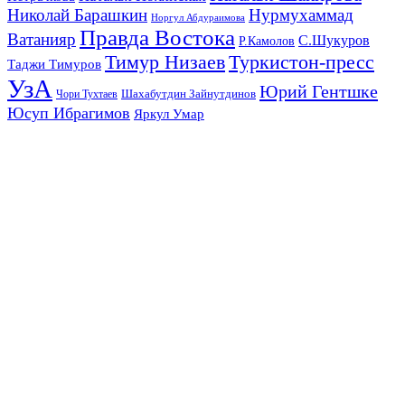
Николай Барашкин
Нурмухаммад
Норгул Абдураимова
Правда Востока
Ватанияр
С.Шукуров
Р.Камолов
Тимур Низаев
Туркистон-пресс
Таджи Тимуров
УзА
Юрий Гентшке
Шахабутдин Зайнутдинов
Чори Тухтаев
Юсуп Ибрагимов
Яркул Умар