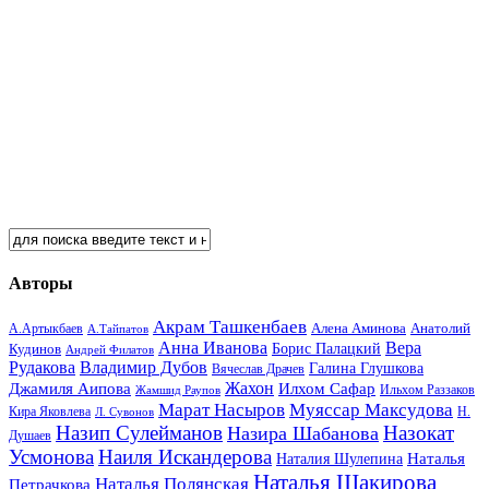
Авторы
Акрам Ташкенбаев
Анатолий
А.Артыкбаев
Алена Аминова
А.Тайпатов
Анна Иванова
Вера
Кудинов
Борис Палацкий
Андрей Филатов
Рудакова
Владимир Дубов
Галина Глушкова
Вячеслав Драчев
Жахон
Джамиля Аипова
Илхом Сафар
Жамшид Раупов
Ильхом Раззаков
Марат Насыров
Муяссар Максудова
Кира Яковлева
Л. Сувонов
Н.
Назип Сулейманов
Назокат
Назира Шабанова
Душаев
Усмонова
Наиля Искандерова
Наталья
Наталия Шулепина
Наталья Шакирова
Наталья Полянская
Петрачкова