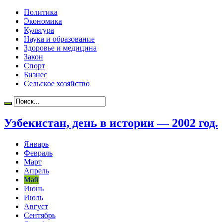
Политика
Экономика
Культура
Наука и образование
Здоровье и медицина
Закон
Спорт
Бизнес
Сельское хозяйство
Узбекистан, день в истории — 2002 год.
Январь
Февраль
Март
Апрель
Май
Июнь
Июль
Август
Сентябрь