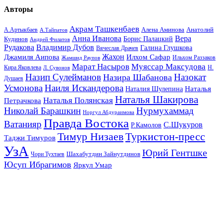
Авторы
Акрам Ташкенбаев
Анатолий
А.Артыкбаев
Алена Аминова
А.Тайпатов
Анна Иванова
Вера
Кудинов
Борис Палацкий
Андрей Филатов
Рудакова
Владимир Дубов
Галина Глушкова
Вячеслав Драчев
Жахон
Джамиля Аипова
Илхом Сафар
Жамшид Раупов
Ильхом Раззаков
Марат Насыров
Муяссар Максудова
Кира Яковлева
Л. Сувонов
Н.
Назип Сулейманов
Назокат
Назира Шабанова
Душаев
Усмонова
Наиля Искандерова
Наталья
Наталия Шулепина
Наталья Шакирова
Наталья Полянская
Петрачкова
Николай Барашкин
Нурмухаммад
Норгул Абдураимова
Правда Востока
Ватанияр
С.Шукуров
Р.Камолов
Тимур Низаев
Туркистон-пресс
Таджи Тимуров
УзА
Юрий Гентшке
Шахабутдин Зайнутдинов
Чори Тухтаев
Юсуп Ибрагимов
Яркул Умар