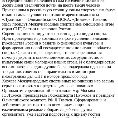
В середине июня нынешнего года население Москвы на
десять дней увеличится почти на шесть тысяч человек.
Приехавшим в российскую столицу юным спортсменам будут
отданы самые лучшие спортивные арены: комплексы
«Лужники», «Олимпийский», ЦСКА, «Динамо». Именно
здесь пройдут Международные спортивные юношеские игры
стран СНГ, Балтии и регионов России.
Соревнования планируются по семнадцати видам спорта.
Идея проведения игр возникла на фоне усиления внимания
руководства России к развитию физической культуры и
формированию новой государственной политики в области
спорта. Организаторы надеются, что эти соревнования
помогут укрепить взаимопонимание, сотрудничество и
культурные связи молодежи наших стран. И с благодарностью
вспоминают, как единодушно была поддержана идея игр на
заседаниях советов глав правительств и министров
иностранных дел СНГ в ноябре прошлого года.
Хозяева Международных спортивных юношеских игр весьма
серьезно готовятся к предстоящим соревнованиям.
Оргкомитет соревнований возглавили мэр Москвы
Ю.Лужков, председатель Госкомспорта П.Рожков и президент
Олимпийского комитета РФ Л.Тягачев. Сформированы и
действуют директораты по всем видам спорта, в
еженедельном режиме собирается рабочая группа
оргкомитета, уже ведется подготовка к приему гостей