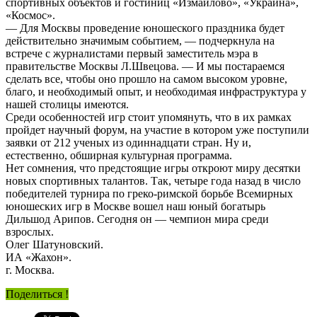
спортивных объектов и гостиниц «Измайлово», «Украина»,
«Космос».
— Для Москвы проведение юношеского праздника будет
действительно значимым событием, — подчеркнула на
встрече с журналистами первый заместитель мэра в
правительстве Москвы Л.Швецова. — И мы постараемся
сделать все, чтобы оно прошло на самом высоком уровне,
благо, и необходимый опыт, и необходимая инфраструктура у
нашей столицы имеются.
Среди особенностей игр стоит упомянуть, что в их рамках
пройдет научный форум, на участие в котором уже поступили
заявки от 212 ученых из одиннадцати стран. Ну и,
естественно, обширная культурная программа.
Нет сомнения, что предстоящие игры откроют миру десятки
новых спортивных талантов. Так, четыре года назад в число
победителей турнира по греко-римской борьбе Всемирных
юношеских игр в Москве вошел наш юный богатырь
Дильшод Арипов. Сегодня он — чемпион мира среди
взрослых.
Олег Шатуновский.
ИА «Жахон».
г. Москва.
Поделиться !