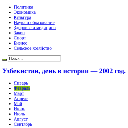
Политика
Экономика
Культура
Наука и образование
Здоровье и медицина
Закон
Спорт
Бизнес
Сельское хозяйство
Узбекистан, день в истории — 2002 год.
Январь
Февраль
Март
Апрель
Май
Июнь
Июль
Август
Сентябрь